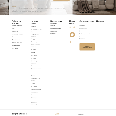
Отправляя заявку, Вы подтверждаете согласие на
обработку персональных данных
Работаем
Каталог
Покупателям
Мы на
Сотрудничество
Шоурумы
для вас
связи
Диваны
Доставка и
3D модели
Почему Idealbeds
оплата
Кровати
Дизайнерам
Блог
Варианты обивки
Стеновые панели
Дилерам
Гарантии
Механизмы
Барные и
диванов
Мебель для отелей и
Фото покупателей
полубарные
ресторанов
стулья
Отзывы
Вакансии
Полукресла
Производство
Детские кровати
Идеи интерьера
Двухъярусные
Наша команда
Получить
кровати
консультацию
Контакты
Матрасы
Кресла
Банкетки
Стулья
Дизайнерские
кушетки
Оттоманки
Журнальные и
приставные
столики
Зеркала
Прикроватные
тумбы
Столы
ТВ - тумбы
Уличная мебель
Аксессуары
Консоли
Мебель для
спальни
Мебель для
гостиной
Шоурум в Москве
Карта сайта