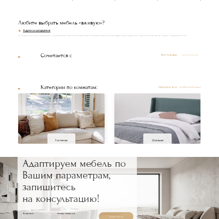
Любите выбрать мебель «вживую»?
Адреса шоурумов
В наших уютных шоурумах с большим вниманием подобраны самые популярные модели. Приходите и убедитесь в качестве наших товаров лично!
Сочетается с
Все товары
Категории по комнатам:
Смотреть все
Гостиная
Спальня
Адаптируем мебель по
Вашим параметрам,
запишитесь
на консультацию!
Ваше имя
Номер телефона
Записаться