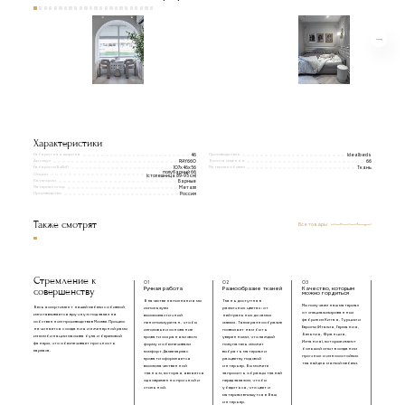
Характеристики
Габаритная ширина
Производитель
46
Idealbeds
Артикул
Высота сиденья
RAY660
66
Габариты(ВxШxГ)
Материал обивки
107x46x56
Ткань
полубарный 66
Опции
(столешница 89-95 см)
Категории
Барные
Материал опор
Металл
Производство
Россия
Также смотрят
Все товары
Стремление к
01
02
03
совершенству
Ручная работа
Разнообразие тканей
Качество, которым
можно гордиться
В качестве наполнения мы
Ткань доступна в
Мы получаем наш материал
Весь ассортимент нашей мебели с обивкой
используем
различных цветах: от
от специализированных
изготавливается вручную под заказ на
высокоэластичный
нейтральных до самых
фабрик из Китая, Турции и
собственном производстве в Москве. Процесс
пенополиуретан, чтобы
смелых. Такое разнообразие
Европы (Италия, Германия,
начинается с создания инженерной рамы
изголовье и основание
позволяет нам быть
Бельгия, Франция,
из комбинации массива бука и березовой
кровати сохраняли свою
уверенными, что каждый
Испания), которые имеют
фанеры, что обеспечивает прочность
форму и обеспечивали
покупатель сможет
большой опыт в создании
каркаса.
комфорт. Далее каркас
выбрать материал и
прочных и износостойких
кровати оформляется
расцветку под свой
тканей для мягкой мебели.
высококачественной
интерьер. Вы можете
тканью, которая является
запросить образцы тканей
одновременно прочной и
перед заказом, чтобы
стильной.
убедиться, что цвет и
материал впишутся в Ваш
интерьер.