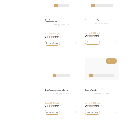
Кресла
Кресла
Дизайнерское кресло для гостиной
Мягкое кресло Арно для гостиной
Санторини Лайн
Размеры от:
74x77x82
Размеры от:
87x79x79
Цена:
98 600 руб.
Цена:
96 100 руб.
+152
+152
Купить в 1 клик
Купить в 1 клик
Шоурум
Кресла
Кресла
С поворотным механизмом
Дизайнерское кресло Блейк
Кресло Паффи
Размеры от:
84х74х84
Размеры от:
75х76х91
Цена:
75 100 руб.
Цена:
99 900 руб.
+152
+152
Купить в 1 клик
Купить в 1 клик