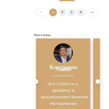
←
1
2
3
4
→
Наша команда
Константин
Яро
Левин
ОСНОВАТЕЛЬ ФАБРИКИ
Экс
Его страсть к
ви
дизайну и
высококачественным
ин
материалам