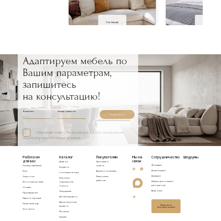
Гостиная
Спальня
Адаптируем мебель по
Вашим параметрам,
запишитесь
на консультацию!
Ваше имя
Номер телефона
Записаться
Отправляя заявку, Вы подтверждаете согласие на
обработку персональных данных
Работаем
Каталог
Покупателям
Мы на
Сотрудничество
Шоурумы
для вас
связи
Диваны
Доставка и
3D модели
Почему Idealbeds
оплата
Кровати
Дизайнерам
Блог
Варианты обивки
Стеновые панели
Дилерам
Гарантии
Механизмы
Барные и
диванов
Мебель для отелей и
Фото покупателей
полубарные
ресторанов
стулья
Отзывы
Вакансии
Полукресла
Производство
Детские кровати
Идеи интерьера
Двухъярусные
Наша команда
Получить
кровати
консультацию
Контакты
Матрасы
Кресла