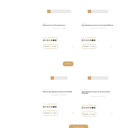
Кресла
Кресла
Мягкое кресло Реджинальд
Дизайнерское кресло для дома Морган
Размеры от:
74х76х81
Размеры от:
74х79х76
Цена:
126 900 руб.
Цена:
79 300 руб.
+152
+152
Купить в 1 клик
Купить в 1 клик
Новинка
Кресла
Кресла
Мягкое дизайнерское кресло Папайя
Дизайнерское кресло для гостиной
Оливер
Размеры от:
76x88x90
Размеры от:
81х74х84
Цена:
83 100 руб.
Цена:
92 600 руб.
+152
+152
Купить в 1 клик
Купить в 1 клик
Показать еще