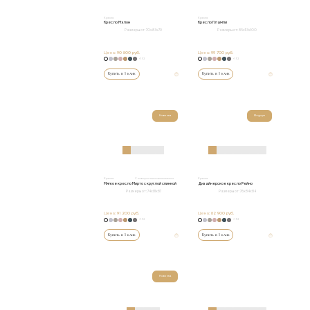
Кресла
Кресла
Кресло Мэлон
Кресло Плампи
Размеры от:
70x83x79
Размеры от:
85x113x100
Цена:
90 800 руб.
Цена:
99 700 руб.
+152
+152
Купить в 1 клик
Купить в 1 клик
Новинка
Шоурум
Кресла
С поворотным механизмом
Кресла
Мягкое кресло Мирто с круглой спинкой
Дизайнерское кресло Рейно
Размеры от:
74x81x87
Размеры от:
76х84х84
Цена:
91 200 руб.
Цена:
82 900 руб.
+152
+152
Купить в 1 клик
Купить в 1 клик
Новинка