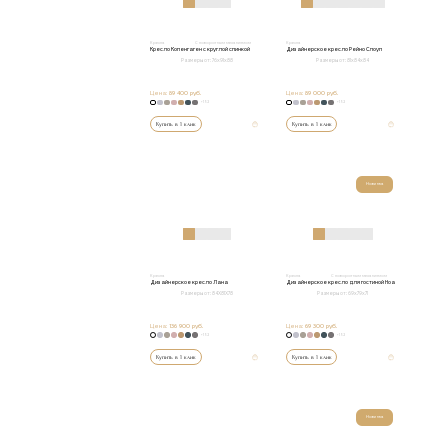
Кресла
С поворотным механизмом
Кресла
Кресло Копенгаген с круглой спинкой
Дизайнерское кресло Рейно Слоуп
Размеры от:
76x91x88
Размеры от:
81х84х84
Цена:
89 400 руб.
Цена:
89 000 руб.
+152
+152
Купить в 1 клик
Купить в 1 клик
Новинка
Кресла
Кресла
С поворотным механизмом
Дизайнерское кресло Лана
Дизайнерское кресло для гостиной Ноа
Размеры от:
84Х81Х78
Размеры от:
69х79х71
Цена:
136 900 руб.
Цена:
69 300 руб.
+152
+152
Купить в 1 клик
Купить в 1 клик
Новинка