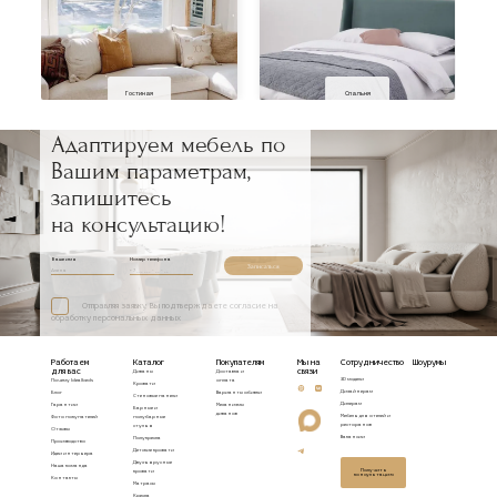
Гостиная
Спальня
Адаптируем мебель по
Вашим параметрам,
запишитесь
на консультацию!
Ваше имя
Номер телефона
Записаться
Отправляя заявку, Вы подтверждаете согласие на
обработку персональных данных
Работаем
Каталог
Покупателям
Мы на
Сотрудничество
Шоурумы
для вас
связи
Диваны
Доставка и
3D модели
Почему Idealbeds
оплата
Кровати
Дизайнерам
Блог
Варианты обивки
Стеновые панели
Дилерам
Гарантии
Механизмы
Барные и
диванов
Мебель для отелей и
Фото покупателей
полубарные
ресторанов
стулья
Отзывы
Вакансии
Полукресла
Производство
Детские кровати
Идеи интерьера
Двухъярусные
Наша команда
Получить
кровати
консультацию
Контакты
Матрасы
Кресла