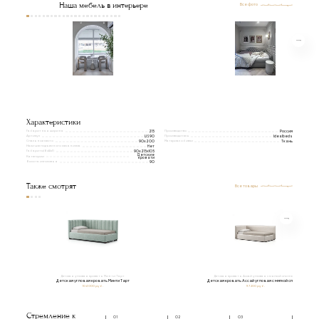
Наша мебель в интерьере
Все фото
Характеристики
Габаритная ширина
Производство
215
Россия
Артикул
Производитель
LIS90
Idealbeds
Спальное место
Материал обивки
90x200
Ткань
Наличие подъемного механизма
Нет
Габариты(ВxШxГ)
90x215x105
Детские
Категории
кровати
Высота изголовья
90
Также смотрят
Все товары
Детская угловая кровать Минти Тарт
Детская кровать Ассай угловая с мягкой спинкой
Детская угловая кровать Минти Тарт
Детская кровать Ассай угловая с мягкой спинкой
104 000 руб.
97 200 руб.
Стремление к
01
02
03