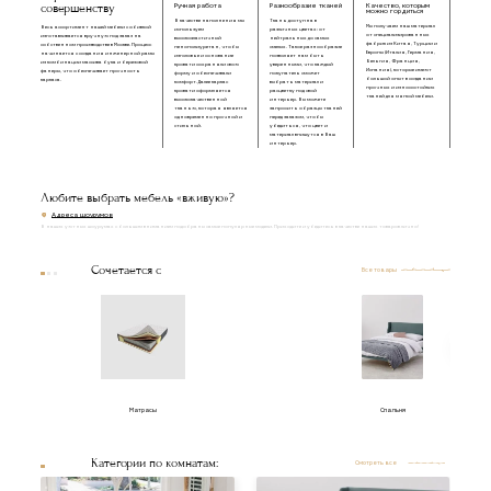
совершенству
Ручная работа
Разнообразие тканей
Качество, которым
можно гордиться
В качестве наполнения мы
Ткань доступна в
Мы получаем наш материал
Весь ассортимент нашей мебели с обивкой
используем
различных цветах: от
от специализированных
изготавливается вручную под заказ на
высокоэластичный
нейтральных до самых
фабрик из Китая, Турции и
собственном производстве в Москве. Процесс
пенополиуретан, чтобы
смелых. Такое разнообразие
Европы (Италия, Германия,
начинается с создания инженерной рамы
изголовье и основание
позволяет нам быть
Бельгия, Франция,
из комбинации массива бука и березовой
кровати сохраняли свою
уверенными, что каждый
Испания), которые имеют
фанеры, что обеспечивает прочность
форму и обеспечивали
покупатель сможет
большой опыт в создании
каркаса.
комфорт. Далее каркас
выбрать материал и
прочных и износостойких
кровати оформляется
расцветку под свой
тканей для мягкой мебели.
высококачественной
интерьер. Вы можете
тканью, которая является
запросить образцы тканей
одновременно прочной и
перед заказом, чтобы
стильной.
убедиться, что цвет и
материал впишутся в Ваш
интерьер.
Любите выбрать мебель «вживую»?
Адреса шоурумов
В наших уютных шоурумах с большим вниманием подобраны самые популярные модели. Приходите и убедитесь в качестве наших товаров лично!
Сочетается с
Все товары
Матрасы
Спальня
Категории по комнатам:
Смотреть все