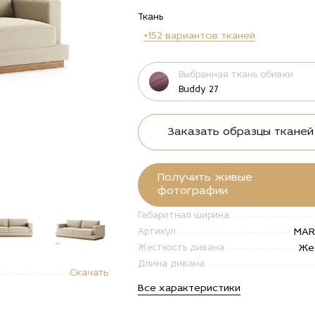
Ткань
+152 вариантов тканей
Выбранная ткань обивки
Buddy 27
Заказать образцы тканей
Получить живые
фотографии
Габаритная ширина
MAR
Артикул
Же
Жесткость дивана
"Купить
alt="Купить
alt="Купить
Длина дивана
Скачать
мой
Прямой
Прямой
ан Марк
диван Марк
диван Марк
Все характеристики
с
с
ованием
основанием
основанием