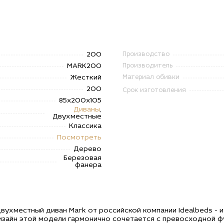
200
Производство
MARK200
Производитель
Жесткий
Материал обивки
200
Срок изготовления
85x200x105
Диваны
,
Двухместные
Классика
Посмотреть
Дерево
Березовая
фанера
ухместный диван Mark от российской компании Idealbeds - 
изайн этой модели гармонично сочетается с превосходной ф