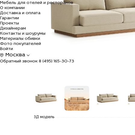
Мебель для отелей и ресторанов
О компании
Доставка и оплата
Гарантии
Проекты
Дизайнерам
Контакты и шоурумы
Материалы обивки
Фото покупателей
Войти
Москва
Обратный звонок
8 (495) 165-30-73
alt="Купить
alt="Купить
alt="Купить
alt=
3Д модель
Прямой
Прямой
Прямой
Пря
диван Марк
диван Марк
диван Марк
див
с
с
с
с
основанием
основанием
основанием
осн