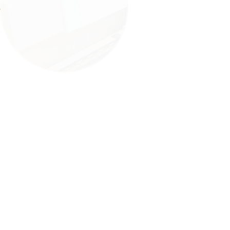
Спинка со скосом
Высокоэластичный ППУ
Синтепон (Hollcon)
Пружинная змейка