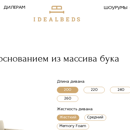
ДИЛЕРАМ
ШОУРУМЫ
основанием из массива бука
Длина дивана
200
220
240
260
Жесткость дивана
Жесткий
Средний
Memory Foam