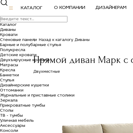
О КОМПАНИИ
ДИЗАЙНЕРАМ
КАТАЛОГ
Каталог
Диваны
Кровати
Стеновые панели
Назад к каталогу Диваны
Барные и полубарные стулья
Полукресла
Детские кровати
Прямой диван Марк с 
Двухъярусные кровати
Матрасы
Кресла
Двухместные
Банкетки
Стулья
Дизайнерские кушетки
Оттоманки
Журнальные и приставные столики
Зеркала
Прикроватные тумбы
Столы
ТВ - тумбы
Уличная мебель
Аксессуары
Консоли