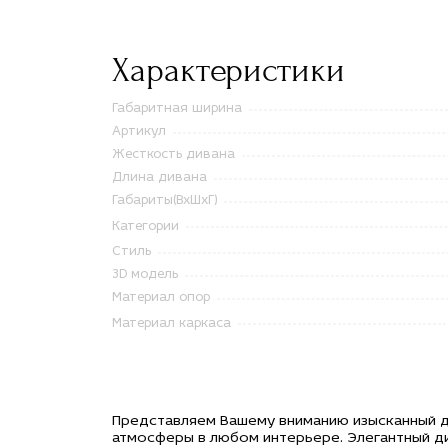
Характеристики
Габаритная ширина
Артикул
Жесткость дивана
Длина дивана
Габариты(ВxШxГ)
Категории
Стиль
3D модель
Материал опор
Материал каркаса
Представляем Вашему вниманию изысканный дв
атмосферы в любом интерьере. Элегантный д