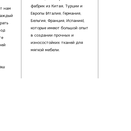
фабрик из Китая, Турции и
т нам
Европы (Италия, Германия,
каждый
Бельгия, Франция, Испания),
рать
которые имеют большой опыт
под
в создании прочных и
те
износостойких тканей для
ней
мягкой мебели.
Ваш