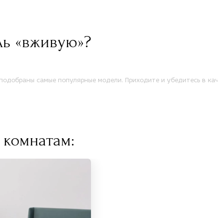
ль «вживую»?
одобраны самые популярные модели. Приходите и убедитесь в кач
 комнатам: