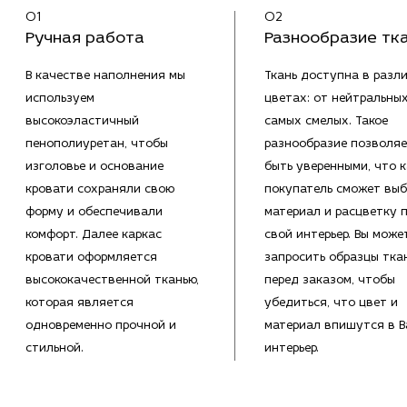
01
02
Ручная работа
Разнообразие тк
В качестве наполнения мы
Ткань доступна в разл
используем
цветах: от нейтральны
высокоэластичный
самых смелых. Такое
пенополиуретан, чтобы
разнообразие позволяе
изголовье и основание
быть уверенными, что 
кровати сохраняли свою
покупатель сможет выб
форму и обеспечивали
материал и расцветку 
комфорт. Далее каркас
свой интерьер. Вы може
кровати оформляется
запросить образцы тка
высококачественной тканью,
перед заказом, чтобы
которая является
убедиться, что цвет и
одновременно прочной и
материал впишутся в 
стильной.
интерьер.