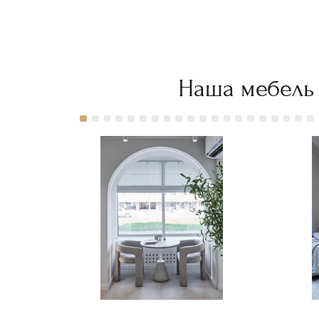
руб."
руб."
руб."
руб.
title="Заказать
title="Заказать
title="Заказать
titl
Диван
Диван
Диван
Див
Рестон с
Рестон с
Рестон с
Рес
доставкой
доставкой
доставкой
дос
в Москве">
в Москве">
в Москве">
в М
Наша мебель 