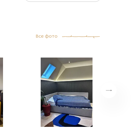
руб."
руб."
руб."
руб."
азать
title="Заказать
title="Заказать
title="Заказать
title="Заказать
Диван
Диван
Диван
Диван
Рестон с
Рестон с
Рестон с
Рестон с
й
доставкой
доставкой
доставкой
доставкой
>
в Москве">
в Москве">
в Москве">
в Москве">
Все фото