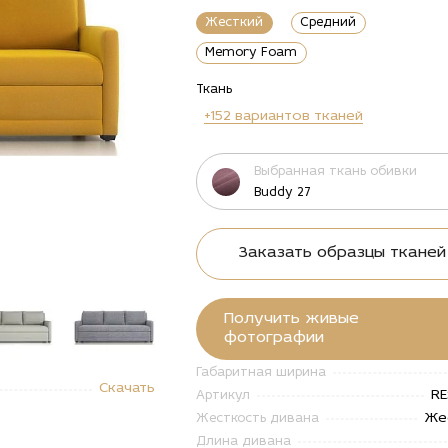
Жесткий
Средний
Memory Foam
Ткань
+152 вариантов тканей
Выбранная ткань обивки
Buddy 27
Заказать образцы тканей
Получить живые
фотографии
Габаритная ширина
"Купить
alt="Купить
alt="Купить
alt="Купить
alt="Купи
Скачать
ан
Диван
Диван
Диван
Диван
RE
Артикул
тон по
Рестон по
Рестон по
Рестон по
Рестон п
Же
Жесткость дивана
е
цене
цене
цене
цене
Длина дивана
 200
125 200
125 200
125 200
125 200