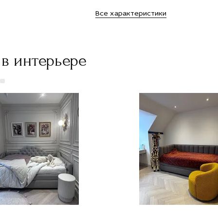
"
руб."
руб."
руб."
руб."
Все характеристики
e="Заказать
title="Заказать
title="Заказать
title="Заказать
title="Зак
ан
Диван
Диван
Диван
Диван
тон с
Рестон с
Рестон с
Рестон с
Рестон с
тавкой
доставкой
доставкой
доставкой
доставко
оскве">
в Москве">
в Москве">
в Москве">
в Москве"
в интерьере