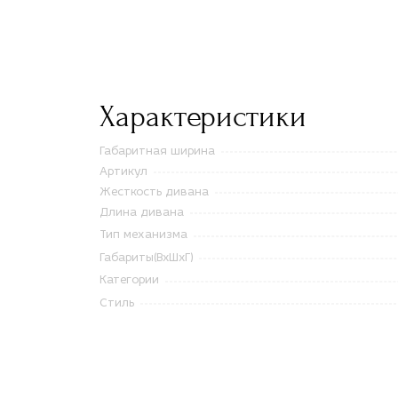
Характеристики
Габаритная ширина
Артикул
Жесткость дивана
Длина дивана
Тип механизма
Габариты(ВxШxГ)
Категории
Стиль