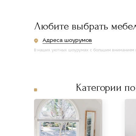
Любите выбрать мебе
Адреса шоурумов
В наших уютных шоурумах с большим вниманием п
Категории по