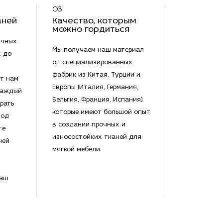
03
аней
Качество, которым
можно гордиться
ичных
Мы получаем наш материал
х до
от специализированных
фабрик из Китая, Турции и
т нам
Европы (Италия, Германия,
каждый
Бельгия, Франция, Испания),
рать
которые имеют большой опыт
под
в создании прочных и
те
износостойких тканей для
ней
мягкой мебели.
Ваш