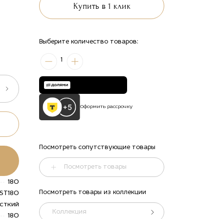
Купить в 1 клик
Выберите количество товаров:
1
Оформить рассрочку
Посмотреть сопутствующие товары
Посмотреть товары
180
ть
alt="Купить
alt="Купить
alt="Купить
alt="Купить
Диван
Диван
Диван
Диван
Посмотреть товары из коллекции
ST180
о
Рестон по
Рестон по
Рестон по
Рестон по
сткий
цене
цене
цене
цене
Коллекция
180
125 200
125 200
125 200
125 200