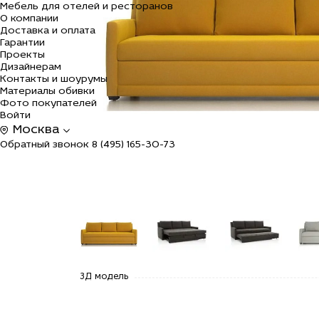
Мебель для отелей и ресторанов
О компании
Доставка и оплата
Гарантии
Проекты
Дизайнерам
Контакты и шоурумы
Материалы обивки
Фото покупателей
Войти
Москва
Обратный звонок
8 (495) 165-30-73
alt="Купить
alt="Купить
alt="Купить
alt=
3Д модель
Диван
Диван
Диван
Див
Рестон по
Рестон по
Рестон по
Рес
цене
цене
цене
цен
125 200
125 200
125 200
125