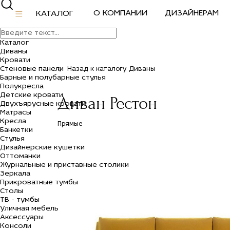
О КОМПАНИИ
ДИЗАЙНЕРАМ
КАТАЛОГ
Каталог
Диваны
Кровати
Стеновые панели
Назад к каталогу Диваны
Барные и полубарные стулья
Полукресла
Детские кровати
Диван Рестон
Двухъярусные кровати
Матрасы
Кресла
Прямые
Банкетки
Стулья
Дизайнерские кушетки
Оттоманки
Журнальные и приставные столики
Зеркала
Прикроватные тумбы
Столы
ТВ - тумбы
Уличная мебель
Аксессуары
Консоли