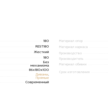
180
Материал опор
REST180
Материал каркаса
Жесткий
Производство
180
Производитель
Без
Материал обивки
механизма
86х180х100
Срок изготовления
Диваны
,
Прямые
Современный