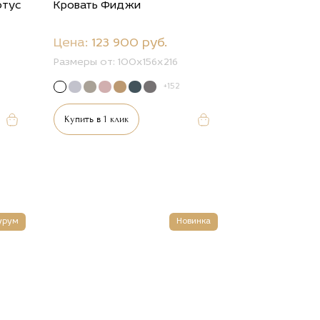
отус
Кровать Фиджи
Цена:
123 900 руб.
Размеры от:
100х156х216
+152
Купить в 1 клик
урум
Новинка