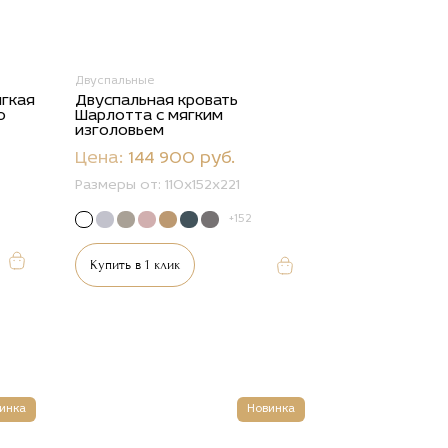
Двуспальные
ягкая
Двуспальная кровать
о
Шарлотта с мягким
изголовьем
Цена:
144 900 руб.
Размеры от:
110x152x221
+152
Купить в 1 клик
инка
Новинка