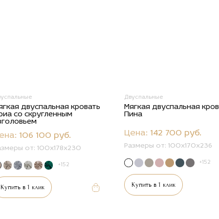
вуспальные
Двуспальные
ягкая двуспальная кровать
Мягкая двуспальная кро
риа со скругленным
Пина
зголовьем
Цена:
142 700 руб.
ена:
106 100 руб.
Размеры от:
100x170x236
азмеры от:
100x178x230
+152
+152
Купить в 1 клик
Купить в 1 клик