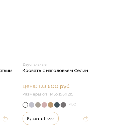
Двуспальные
ягким
Кровать с изголовьем Селин
Цена:
123 600 руб.
Размеры от:
145х156х215
+152
Купить в 1 клик