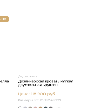
инка
Двуспальные
велла
Дизайнерская кровать мягкая
двуспальная Бруклин
Цена:
118 900 руб.
Размеры от:
100х156х229