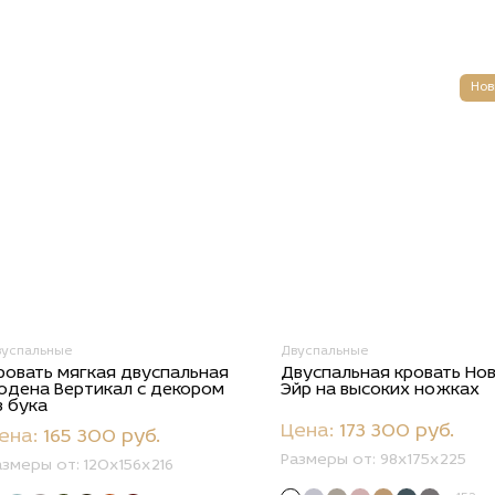
Нов
вуспальные
Двуспальные
ровать мягкая двуспальная
Двуспальная кровать Но
одена Вертикал с декором
Эйр на высоких ножках
з бука
Цена:
173 300 руб.
ена:
165 300 руб.
Размеры от:
98х175х225
азмеры от:
120х156х216