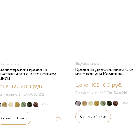
вуспальные
Двуспальные
изайнерская кровать
Кровать двуспальная с м
вуспальная с изголовьем
изголовьем Камилла
мили
Цена:
102 100 руб.
ена:
127 400 руб.
Размеры от:
100х154х216
азмеры от:
151х166х212
+152
+152
Купить в 1 клик
Купить в 1 клик