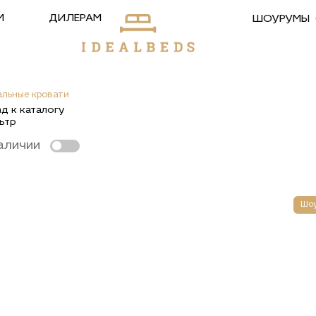
М
ДИЛЕРАМ
ШОУРУМЫ
льные кровати
вати
ад к каталогу
ьтр
аличии
Шо
цией