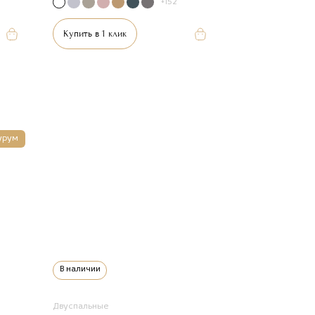
+152
Купить в 1 клик
урум
В наличии
Двуспальные