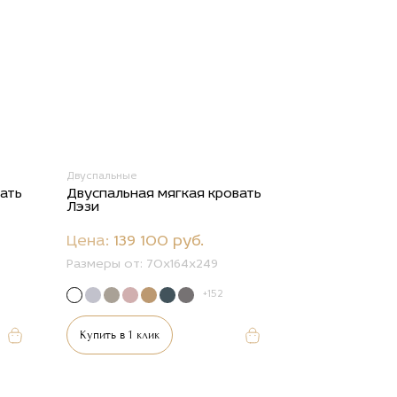
Двуспальные
вать
Двуспальная мягкая кровать
Лэзи
Цена:
139 100 руб.
Размеры от:
70x164x249
+152
Купить в 1 клик