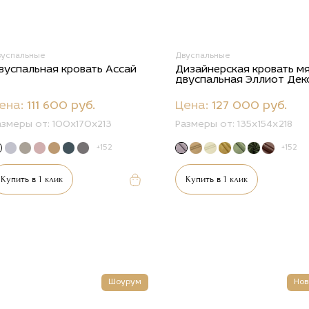
вуспальные
Двуспальные
вуспальная кровать Ассай
Дизайнерская кровать м
двуспальная Эллиот Дек
ена:
111 600 руб.
Цена:
127 000 руб.
азмеры от:
100x170x213
Размеры от:
135х154х218
+152
+152
Купить в 1 клик
Купить в 1 клик
Шоурум
Нов