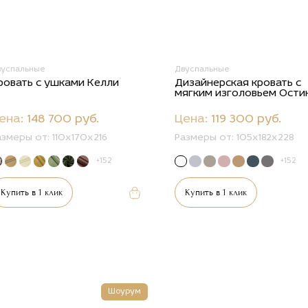
вуспальные
Двуспальные
ровать с ушками Келли
Дизайнерская кровать с
мягким изголовьем Ости
ена:
148 700 руб.
Цена:
119 300 руб.
азмеры от:
110х170х216
Размеры от:
105х182х228
+152
+152
Купить в 1 клик
Купить в 1 клик
Шоурум