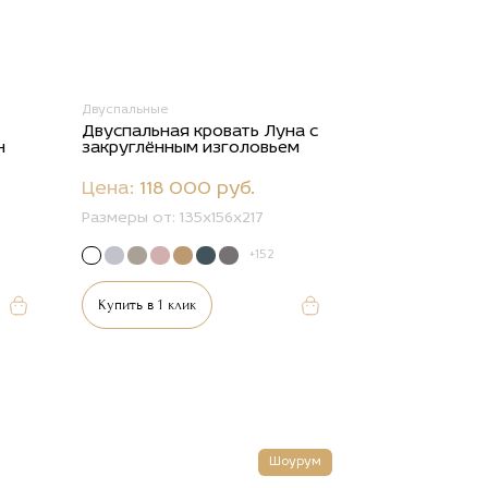
Двуспальные
Двуспальная кровать Луна с
н
закруглённым изголовьем
Цена:
118 000 руб.
Размеры от:
135x156x217
+152
Купить в 1 клик
Шоурум