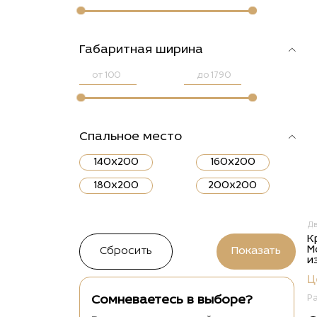
Габаритная ширина
от
до
Спальное место
140x200
160x200
180x200
200x200
Д
К
М
и
Ц
Р
Сомневаетесь в выборе?