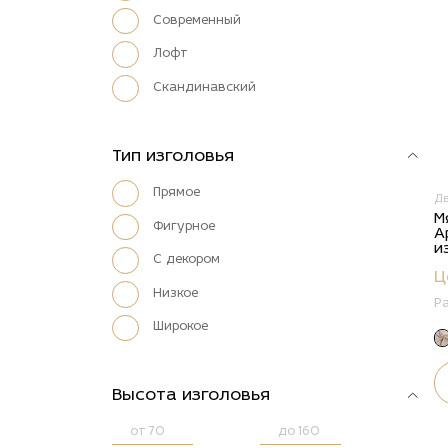
Современный
Лофт
Скандинавский
Тип изголовья
Прямое
Д
М
Фигурное
А
и
С декором
Ц
Низкое
Р
Широкое
Высота изголовья
от
до