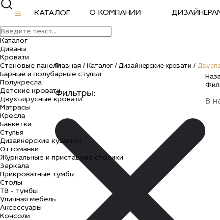
О КОМПАНИИ
ДИЗАЙНЕРА
КАТАЛОГ
Каталог
Диваны
Кровати
Стеновые панели
Главная /
Каталог /
Дизайнерские кровати /
Двуспа
Двуспальные кро
Барные и полубарные стулья
Наз
Полукресла
Фил
Детские кровати
Фильтры:
Двухъярусные кровати
В н
Матрасы
Получить консультацию
Кресла
Банкетки
Стулья
Дизайнерские кушетки
*Бесплатная подборка с визуализа
Оттоманки
Журнальные и приставные столики
Зеркала
Прикроватные тумбы
Столы
ТВ - тумбы
Уличная мебель
Аксессуары
Консоли