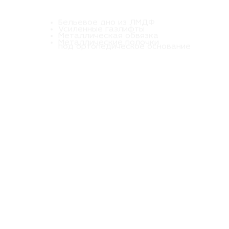
Бельевое дно из ЛМДФ
Усиленные газлифты
Металлическая обвязка
Металлические полочки
под ортопедическое основание