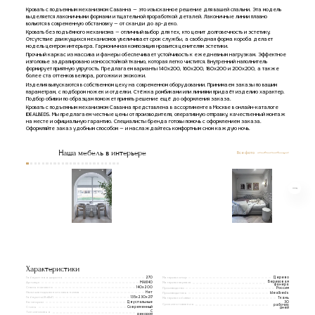
Кровать с подъемным механизмом Саванна — это изысканное решение для вашей спальни. Эта модель
выделяется лаконичными формами и тщательной проработкой деталей. Лаконичные линии плавно
вольются в современную обстановку — от сканди до ар-деко.
Кровать без подъёмного механизма — отличный выбор для тех, кто ценит долговечность и эстетику.
Отсутствие движущихся механизмов увеличивает срок службы, а свободная форма короба делает
модель центром интерьера. Гармоничная композиция нравится ценителям эстетики.
Прочный каркас из массива и фанеры обеспечивает устойчивость к ежедневным нагрузкам. Эффектное
изголовье задрапировано износостойкой тканью, которая легко чистится. Внутренний наполнитель
формирует приятную упругость. Предлагаем варианты 140х200, 160х200, 180х200 и 200х200, а также
более ста оттенков велюра, рогожки и экокожи.
Изделия выпускаются в собственном цеху на современном оборудовании. Принимаем заказы по вашим
параметрам, с подбором ножек и отделки. Стёжка ромбиками или линиями придаёт изделию характер.
Подбор обивки по образцам поможет принять решение ещё до оформления заказа.
Кровать с подъемным механизмом Саванна представлена в ассортименте в Москве в онлайн-каталоге
IDEALBEDS. Мы предлагаем честные цены от производителя, оперативную отправку, качественный монтаж
на месте и официальную гарантию. Специалисты бренда готовы помочь с оформлением заказа.
Оформляйте заказ удобным способом — и наслаждайтесь комфортным сном каждую ночь.
Наша мебель в интерьере
Все фото
Характеристики
Габаритная ширина
Материал опор
270
Дерево
Березовая
Артикул
MAX140
Материал каркаса
фанера
Спальное место
140x200
Производство
Россия
Наличие подъемного механизма
Нет
Производитель
Idealbeds
Габариты(ВxШxГ)
135х230х217
Материал обивки
Ткань
Категории
30
Двуспальные
Срок изготовления
рабочих
Стиль
Современный
дней
С
Тип изголовья
декором