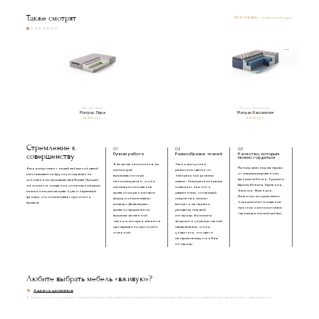
Также смотрят
Все товары
Матрас Лира
Матрас Кассиопея
Матрас Лира
Матрас Кассиопея
38 400 руб.
94 100 руб.
Стремление к
01
02
03
совершенству
Ручная работа
Разнообразие тканей
Качество, которым
можно гордиться
В качестве наполнения мы
Ткань доступна в
Мы получаем наш материал
Весь ассортимент нашей мебели с обивкой
используем
различных цветах: от
от специализированных
изготавливается вручную под заказ на
высокоэластичный
нейтральных до самых
фабрик из Китая, Турции и
собственном производстве в Москве. Процесс
пенополиуретан, чтобы
смелых. Такое разнообразие
Европы (Италия, Германия,
начинается с создания инженерной рамы
изголовье и основание
позволяет нам быть
Бельгия, Франция,
из комбинации массива бука и березовой
кровати сохраняли свою
уверенными, что каждый
Испания), которые имеют
фанеры, что обеспечивает прочность
форму и обеспечивали
покупатель сможет
большой опыт в создании
каркаса.
комфорт. Далее каркас
выбрать материал и
прочных и износостойких
кровати оформляется
расцветку под свой
тканей для мягкой мебели.
высококачественной
интерьер. Вы можете
тканью, которая является
запросить образцы тканей
одновременно прочной и
перед заказом, чтобы
стильной.
убедиться, что цвет и
материал впишутся в Ваш
интерьер.
Любите выбрать мебель «вживую»?
Адреса шоурумов
В наших уютных шоурумах с большим вниманием подобраны самые популярные модели. Приходите и убедитесь в качестве наших товаров лично!