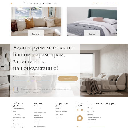
Категории по комнатам:
Смотреть все
Гостиная
Спальня
Адаптируем мебель по
Вашим параметрам,
запишитесь
на консультацию!
Ваше имя
Номер телефона
Записаться
Отправляя заявку, Вы подтверждаете согласие на
обработку персональных данных
Работаем
Каталог
Покупателям
Мы на
Сотрудничество
Шоурумы
для вас
связи
Диваны
Доставка и
3D модели
Почему Idealbeds
оплата
Кровати
Дизайнерам
Блог
Варианты обивки
Стеновые панели
Дилерам
Гарантии
Механизмы
Барные и
диванов
Мебель для отелей и
Фото покупателей
полубарные
ресторанов
стулья
Отзывы
Вакансии
Полукресла
Производство
Детские кровати
Идеи интерьера