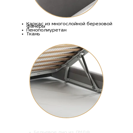
Каркас из многослойной березовой
фанеры
Пенополиуретан
Ткань
Бельевое дно из ЛМДФ
Усиленные газлифты