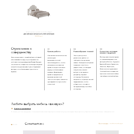
Дизайнерская кровать мягкая Шериз
Дизайнерская кровать мягкая Шериз
106 300 руб.
Стремление к
01
02
03
совершенству
Ручная работа
Разнообразие тканей
Качество, которым
можно гордиться
В качестве наполнения мы
Ткань доступна в
Мы получаем наш материал
Весь ассортимент нашей мебели с обивкой
используем
различных цветах: от
от специализированных
изготавливается вручную под заказ на
высокоэластичный
нейтральных до самых
фабрик из Китая, Турции и
собственном производстве в Москве. Процесс
пенополиуретан, чтобы
смелых. Такое разнообразие
Европы (Италия, Германия,
начинается с создания инженерной рамы
изголовье и основание
позволяет нам быть
Бельгия, Франция,
из комбинации массива бука и березовой
кровати сохраняли свою
уверенными, что каждый
Испания), которые имеют
фанеры, что обеспечивает прочность
форму и обеспечивали
покупатель сможет
большой опыт в создании
каркаса.
комфорт. Далее каркас
выбрать материал и
прочных и износостойких
кровати оформляется
расцветку под свой
тканей для мягкой мебели.
высококачественной
интерьер. Вы можете
тканью, которая является
запросить образцы тканей
одновременно прочной и
перед заказом, чтобы
стильной.
убедиться, что цвет и
материал впишутся в Ваш
интерьер.
Любите выбрать мебель «вживую»?
Адреса шоурумов
В наших уютных шоурумах с большим вниманием подобраны самые популярные модели. Приходите и убедитесь в качестве наших товаров лично!
Сочетается с
Все товары