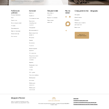
обработку персональных данных
Работаем
Каталог
Покупателям
Мы на
Сотрудничество
Шоурумы
для вас
связи
Диваны
Доставка и
3D модели
Почему Idealbeds
оплата
Кровати
Дизайнерам
Блог
Варианты обивки
Стеновые панели
Дилерам
Гарантии
Механизмы
Барные и
диванов
Мебель для отелей и
Фото покупателей
полубарные
ресторанов
стулья
Отзывы
Вакансии
Полукресла
Производство
Детские кровати
Идеи интерьера
Двухъярусные
Наша команда
Получить
кровати
консультацию
Контакты
Матрасы
Кресла
Банкетки
Стулья
Дизайнерские
кушетки
Оттоманки
Журнальные и
приставные
столики
Зеркала
Прикроватные
тумбы
Столы
ТВ - тумбы
Уличная мебель
Аксессуары
Консоли
Мебель для
спальни
Мебель для
гостиной
Шоурум в Москве
Карта сайта
Политика конфиденциальности
Нижняя Сыромятническая ул., 10/9
Согласие на обработку персональных данных
10.00 - 20.00 пн-пт, сб-вс 10.00 - 19.00
Изготовление дизайнерской мебели на заказ в Москве IDEALBEDS.
Политика обработки данных ООО "Яндекс Облако"
© 2007 - 2026