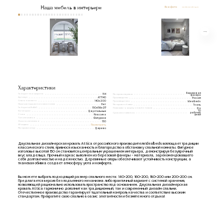
Наша мебель в интерьере
Все фото
Характеристики
Березовая
Габаритная ширина
154
Материал каркаса
фанера
Артикул
ATT140
Производство
Россия
Спальное место
140x200
Производитель
Idealbeds
Наличие подъемного механизма
Нет
Материал обивки
Ткань
Габариты(ВxШxГ)
150х156х217
Показывать форму онлайн показа
Да
Категории
10
Двуспальные
Срок изготовления
рабочих
Стиль
Классика
дней
Тип изголовья
Фигурное
Высота изголовья
150
3D модель
Посмотреть
Материал опор
Дерево
Двуспальная дизайнерская кровать Attica от российского производителя Idealbeds воплощает традиции
классического стиля, привнося изысканность и благородство в обстановку спальной комнаты. Фигурное
изголовье высотой 150 см становится центральным украшением интерьера, демонстрируя безупречный
вкус владельца. Прочный каркас выполнен из березовой фанеры – материала, зарекомендовавшего
себя долговечностью и надежностью. Деревянные опоры обеспечивают устойчивость конструкции, а
тканевая обивка создает атмосферу уюта и комфорта.
Вы можете выбрать подходящий размер спального места: 140×200, 160×200, 180×200 или 200×200 см.
Предлагается версия без подъемного механизма либо практичный вариант с системой хранения,
позволяющей рационально использовать пространство под основанием. Двуспальная дизайнерская
кровать Attica гармонично дополнит как традиционный, так и современный дизайн спальни.
Отечественное производство гарантирует тщательный контроль качества и соответствие высоким
стандартам. Превратите свою спальню в оазис элегантности и безмятежного отдыха!