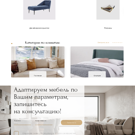
Дизайнерские кушетки
Матрасы
Категории по комнатам:
Смотреть все
Гостиная
Спальня
Адаптируем мебель по
Вашим параметрам,
запишитесь
на консультацию!
Ваше имя
Номер телефона
Записаться
Отправляя заявку, Вы подтверждаете согласие на