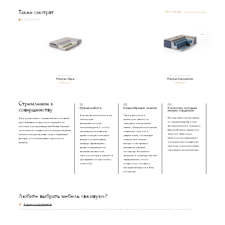
Также смотрят
Все товары
Матрас Лира
Матрас Кассиопея
Матрас Лира
Матрас Кассиопея
38 400 руб.
94 100 руб.
Стремление к
01
02
03
совершенству
Ручная работа
Разнообразие тканей
Качество, которым
можно гордиться
В качестве наполнения мы
Ткань доступна в
Мы получаем наш материал
Весь ассортимент нашей мебели с обивкой
используем
различных цветах: от
от специализированных
изготавливается вручную под заказ на
высокоэластичный
нейтральных до самых
фабрик из Китая, Турции и
собственном производстве в Москве. Процесс
пенополиуретан, чтобы
смелых. Такое разнообразие
Европы (Италия, Германия,
начинается с создания инженерной рамы
изголовье и основание
позволяет нам быть
Бельгия, Франция,
из комбинации массива бука и березовой
кровати сохраняли свою
уверенными, что каждый
Испания), которые имеют
фанеры, что обеспечивает прочность
форму и обеспечивали
покупатель сможет
большой опыт в создании
каркаса.
комфорт. Далее каркас
выбрать материал и
прочных и износостойких
кровати оформляется
расцветку под свой
тканей для мягкой мебели.
высококачественной
интерьер. Вы можете
тканью, которая является
запросить образцы тканей
одновременно прочной и
перед заказом, чтобы
стильной.
убедиться, что цвет и
материал впишутся в Ваш
интерьер.
Любите выбрать мебель «вживую»?
Адреса шоурумов
В наших уютных шоурумах с большим вниманием подобраны самые популярные модели. Приходите и убедитесь в качестве наших товаров лично!