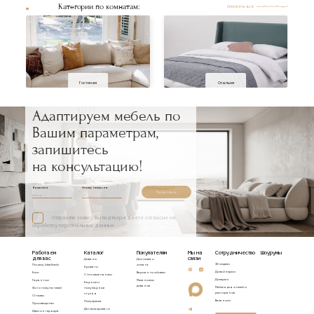
Категории по комнатам:
Смотреть все
Гостиная
Спальня
Адаптируем мебель по
Вашим параметрам,
запишитесь
на консультацию!
Ваше имя
Номер телефона
Записаться
Отправляя заявку, Вы подтверждаете согласие на
обработку персональных данных
Работаем
Каталог
Покупателям
Мы на
Сотрудничество
Шоурумы
для вас
связи
Диваны
Доставка и
3D модели
Почему Idealbeds
оплата
Кровати
Дизайнерам
Блог
Варианты обивки
Стеновые панели
Дилерам
Гарантии
Механизмы
Барные и
диванов
Мебель для отелей и
Фото покупателей
полубарные
ресторанов
стулья
Отзывы
Вакансии
Полукресла
Производство
Детские кровати
Идеи интерьера