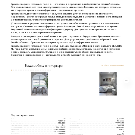
Кровать с широким изголовьем Модена — это элегантное решение для обустройства спальной комнаты.
Эта модель привлекает изящным силуэтом и премиальным качеством. Гармоничные пропорции органично
интегрируются в разные стили оформления — от сканди до ар-деко.
Кровать без подъёмного механизма — разумное решение для тех, кто предпочитает классику и
надёжность. Простая конструкция повышает надёжность изделия, а целостный дизайн делает модель
центром интерьера. Чистая геометрия нравится ценителям эстетики.
Усиленная конструкция из долговечных пород древесины обеспечивает устойчивость к ежедневным
нагрузкам. Стильное изголовье оформлено приятной на ощупь обивкой, которая устойчива к истиранию.
Внутренний наполнитель создаёт комфортную поддержку. Доступны несколько размеров спального
места, а также десятки вариантов материалов.
Каждая модель производится в собственном цеху на современном оборудовании. Принимаем заказы по
вашим параметрам, с подбором ножек и отделки. Декор пуговицами подчёркивает выбранный стиль.
Подбор обивки по образцам поможет принять решение ещё до оформления заказа.
Кровать с широким изголовьем Модена есть в наличии и под заказ в Москве в онлайн-каталоге IDEALBEDS.
Мы гарантируем доступные цены напрямую с фабрики, оперативную отправку, качественный монтаж на
месте и официальную гарантию. Опытные менеджеры помогут с подбором подходящей модели.
Свяжитесь с нами по телефону — и открывайте для себя здоровый сон каждую ночь.
Наша мебель в интерьере
Все фото
Характеристики
Габаритная ширина
Материал опор
270
Дерево
Артикул
Коллекция
MODEX140
Модена
Березовая
Спальное место
140x200
Материал каркаса
фанера
Наличие подъемного механизма
Нет
Производство
Россия
Габариты(ВxШxГ)
100х270х217
Производитель
Idealbeds
Категории
Двуспальные
Материал обивки
Ткань
Стиль
Современный
Выводить на странице стен панелей
Y
Тип изголовья
10
Широкое
Срок изготовления
рабочих