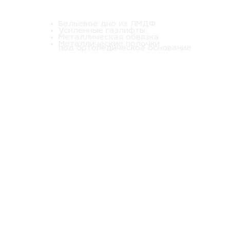
Бельевое дно из ЛМДФ
Усиленные газлифты
Металлическая обвязка
Металлические полочки
под ортопедическое основание