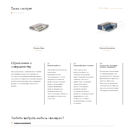
Также смотрят
Все товары
Матрас Лира
Матрас Кассиопея
Матрас Лира
Матрас Кассиопея
38 400 руб.
94 100 руб.
Стремление к
01
02
03
совершенству
Ручная работа
Разнообразие тканей
Качество, которым
можно гордиться
В качестве наполнения мы
Ткань доступна в
Мы получаем наш материал
Весь ассортимент нашей мебели с обивкой
используем
различных цветах: от
от специализированных
изготавливается вручную под заказ на
высокоэластичный
нейтральных до самых
фабрик из Китая, Турции и
собственном производстве в Москве. Процесс
пенополиуретан, чтобы
смелых. Такое разнообразие
Европы (Италия, Германия,
начинается с создания инженерной рамы
изголовье и основание
позволяет нам быть
Бельгия, Франция,
из комбинации массива бука и березовой
кровати сохраняли свою
уверенными, что каждый
Испания), которые имеют
фанеры, что обеспечивает прочность
форму и обеспечивали
покупатель сможет
большой опыт в создании
каркаса.
комфорт. Далее каркас
выбрать материал и
прочных и износостойких
кровати оформляется
расцветку под свой
тканей для мягкой мебели.
высококачественной
интерьер. Вы можете
тканью, которая является
запросить образцы тканей
одновременно прочной и
перед заказом, чтобы
стильной.
убедиться, что цвет и
материал впишутся в Ваш
интерьер.
Любите выбрать мебель «вживую»?
Адреса шоурумов
В наших уютных шоурумах с большим вниманием подобраны самые популярные модели. Приходите и убедитесь в качестве наших товаров лично!