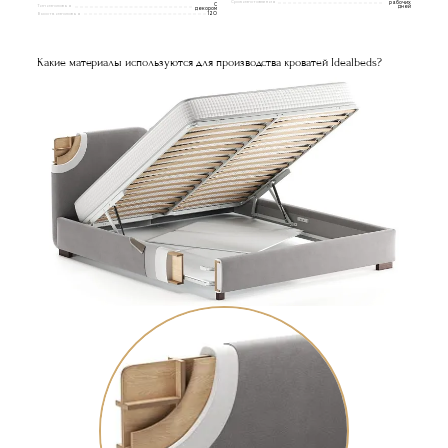
Срок изготовления
рабочих
С
Тип изголовья
дней
декором
Высота изголовья
120
Какие материалы используются для производства кроватей Idealbeds?