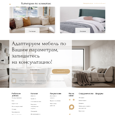
Категории по комнатам:
Смотреть все
Гостиная
Спальня
Адаптируем мебель по
Вашим параметрам,
запишитесь
на консультацию!
Ваше имя
Номер телефона
Записаться
Отправляя заявку, Вы подтверждаете согласие на
обработку персональных данных
Работаем
Каталог
Покупателям
Мы на
Сотрудничество
Шоурумы
для вас
связи
Диваны
Доставка и
3D модели
Почему Idealbeds
оплата
Кровати
Дизайнерам
Блог
Варианты обивки
Стеновые панели
Дилерам
Гарантии
Механизмы
Барные и
диванов
Мебель для отелей и
Фото покупателей
полубарные
ресторанов
стулья
Отзывы
Вакансии
Полукресла
Производство
Детские кровати