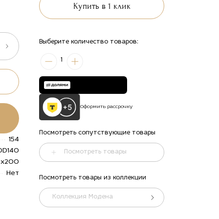
Купить в 1 клик
Выберите количество товаров:
1
Оформить рассрочку
Посмотреть сопутствующие товары
154
OD140
Посмотреть товары
0x200
Нет
Посмотреть товары из коллекции
ть
alt="Купить
alt="Купить
alt="Купить
alt="Купить
Кровать
Кровать
Кровать
Кровать
Коллекция Модена
ная
двуспальная
двуспальная
двуспальная
двуспальная
с мягким
с мягким
с мягким
с мягким
ем
изголовьем
изголовьем
изголовьем
изголовьем