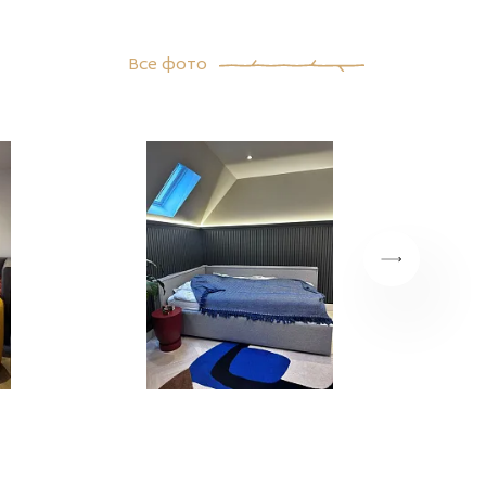
по
Модена по
Модена по
Модена по
Модена по
00
цене 81 100
цене 81 100
цене 81 100
цене 81 100
руб."
руб."
руб."
руб."
Все фото
азать
title="Заказать
title="Заказать
title="Заказать
title="Заказать
Кровать
Кровать
Кровать
Кровать
ная
двуспальная
двуспальная
двуспальная
двуспальная
с мягким
с мягким
с мягким
с мягким
ем
изголовьем
изголовьем
изголовьем
изголовьем
Модена с
Модена с
Модена с
Модена с
й
доставкой
доставкой
доставкой
доставкой
>
в Москве">
в Москве">
в Москве">
в Москве">