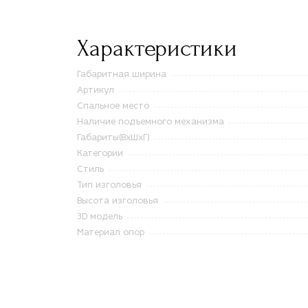
Характеристики
Габаритная ширина
Артикул
Спальное место
Наличие подъемного механизма
Габариты(ВxШxГ)
Категории
Стиль
Тип изголовья
Высота изголовья
3D модель
Материал опор