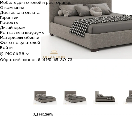
Мебель для отелей и ресторанов
О компании
Доставка и оплата
Гарантии
Проекты
Дизайнерам
Контакты и шоурумы
Материалы обивки
Фото покупателей
Войти
Москва
Обратный звонок
8 (495) 165-30-73
alt="Купить
alt="Купить
alt="Купить
alt=
3Д модель
Кровать
Кровать
Кровать
Кро
двуспальная
двуспальная
двуспальная
дву
с мягким
с мягким
с мягким
с м
изголовьем
изголовьем
изголовьем
изг