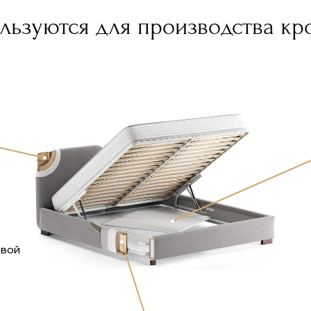
ьзуются для производства кро
овой