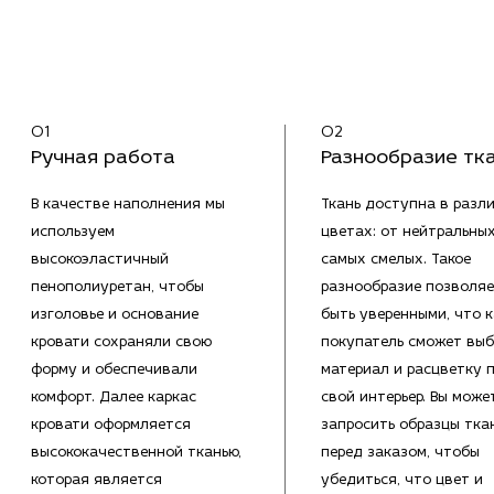
01
02
Ручная работа
Разнообразие тк
В качестве наполнения мы
Ткань доступна в разл
используем
цветах: от нейтральны
высокоэластичный
самых смелых. Такое
пенополиуретан, чтобы
разнообразие позволяе
изголовье и основание
быть уверенными, что 
кровати сохраняли свою
покупатель сможет выб
форму и обеспечивали
материал и расцветку 
комфорт. Далее каркас
свой интерьер. Вы може
кровати оформляется
запросить образцы тка
высококачественной тканью,
перед заказом, чтобы
которая является
убедиться, что цвет и