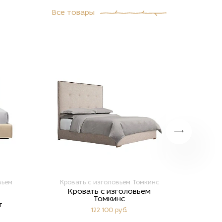
Все товары
вьем
Кровать с изголовьем Томкинс
Двус
Кровать с изголовьем
Двус
Томкинс
т
с
122 100 руб.