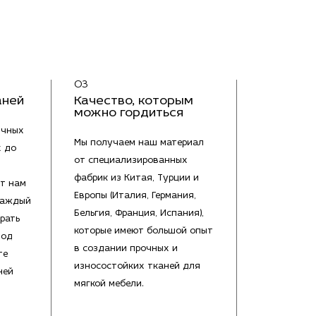
03
аней
Качество, которым
можно гордиться
ичных
Мы получаем наш материал
х до
от специализированных
фабрик из Китая, Турции и
т нам
Европы (Италия, Германия,
каждый
Бельгия, Франция, Испания),
рать
которые имеют большой опыт
под
в создании прочных и
те
износостойких тканей для
ней
мягкой мебели.