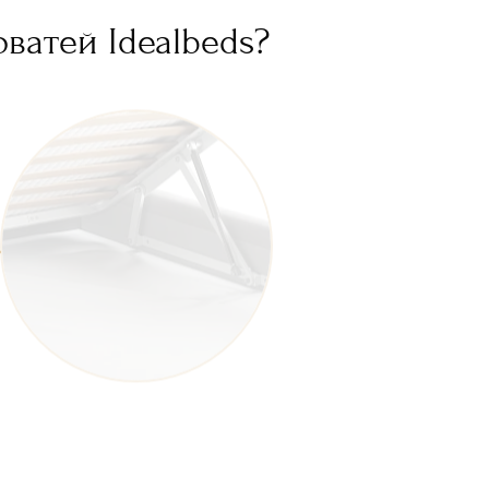
ватей Idealbeds?
Бельевое дно из ЛМДФ
Усиленные газлифты
Металлическая обвязка
Металлические полочки
под ортопедическое основание