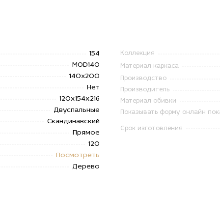
154
Коллекция
MOD140
Материал каркаса
140x200
Производство
Нет
Производитель
120х154х216
Материал обивки
Двуспальные
Показывать форму онлайн пок
Скандинавский
Срок изготовления
Прямое
120
Посмотреть
Дерево