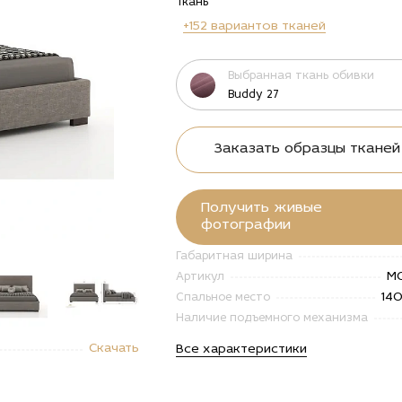
Ткань
+152 вариантов тканей
Выбранная ткань обивки
Buddy 27
Заказать образцы тканей
Получить живые
фотографии
Габаритная ширина
M
Артикул
14
Спальное место
Наличие подъемного механизма
"Купить
alt="Купить
alt="Купить
alt="Купить
alt="Купи
Скачать
Все характеристики
вать
Кровать
Кровать
Кровать
Кровать
спальная
двуспальная
двуспальная
двуспальная
двуспаль
ягким
с мягким
с мягким
с мягким
с мягким
оловьем
изголовьем
изголовьем
изголовьем
изголовь