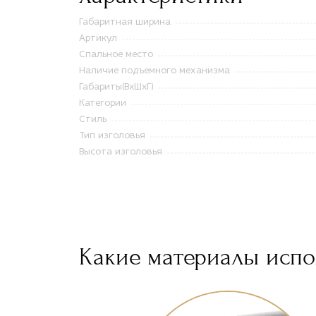
Габаритная ширина
Артикул
Спальное место
Наличие подъемного механизма
Габариты(ВxШxГ)
Категории
Стиль
Тип изголовья
Высота изголовья
Какие материалы испол