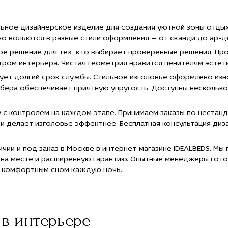
е
цене
цене
цене
цене
 200
150 200
150 200
150 200
150 200
"
руб."
руб."
руб."
руб."
льное дизайнерское изделие для создания уютной зоны отды
e="Заказать
title="Заказать
title="Заказать
title="Заказать
title="Зак
но вольются в разные стили оформления — от сканди до ар-д
вать
Кровать
Кровать
Кровать
Кровать
ена с
Модена с
Модена с
Модена с
Модена с
е решение для тех, кто выбирает проверенные решения. Про
ором
декором
декором
декором
декором
ом интерьера. Чистая геометрия нравится ценителям эстети
ука с
из бука с
из бука с
из бука с
из бука с
тавкой
доставкой
доставкой
доставкой
доставко
рует долгий срок службы. Стильное изголовье оформлено из
оскве">
в Москве">
в Москве">
в Москве">
в Москве"
бера обеспечивает приятную упругость. Доступны несколько
 с контролем на каждом этапе. Принимаем заказы по нестан
и делает изголовье эффектнее. Бесплатная консультация ди
ичии и под заказ в Москве в интернет-магазине IDEALBEDS. Мы
 на месте и расширенную гарантию. Опытные менеджеры гото
ь комфортным сном каждую ночь.
в интерьере