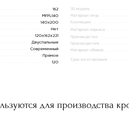
162
3D модель
MFPL140
Материал опор
140x200
Коллекция
Нет
Материал каркаса
120х162х221
Производство
Двуспальные
Производитель
Современный
Материал обивки
Прямое
Срок изготовления
120
ьзуются для производства кро