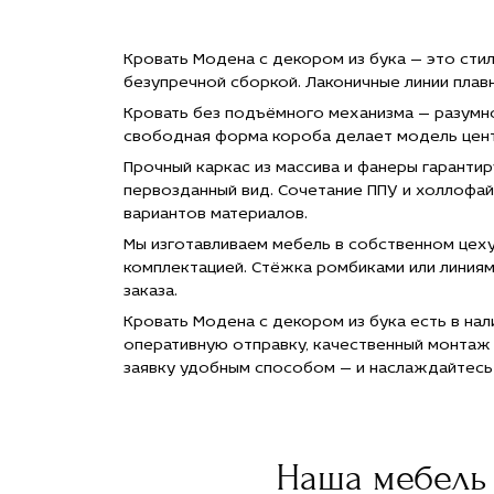
цене
цене
цене
цен
150 200
150 200
150 200
150
руб."
руб."
руб."
руб.
Кровать Модена с декором из бука — это сти
title="Заказать
title="Заказать
title="Заказать
titl
безупречной сборкой. Лаконичные линии плав
Кровать
Кровать
Кровать
Кро
Модена с
Модена с
Модена с
Мод
Кровать без подъёмного механизма — разумно
декором
декором
декором
дек
свободная форма короба делает модель центр
из бука с
из бука с
из бука с
из б
доставкой
доставкой
доставкой
дос
Прочный каркас из массива и фанеры гаранти
в Москве">
в Москве">
в Москве">
в М
первозданный вид. Сочетание ППУ и холлофай
вариантов материалов.
Мы изготавливаем мебель в собственном цеху
комплектацией. Стёжка ромбиками или линиям
заказа.
Кровать Модена с декором из бука есть в нал
оперативную отправку, качественный монтаж
заявку удобным способом — и наслаждайтес
Наша мебель 