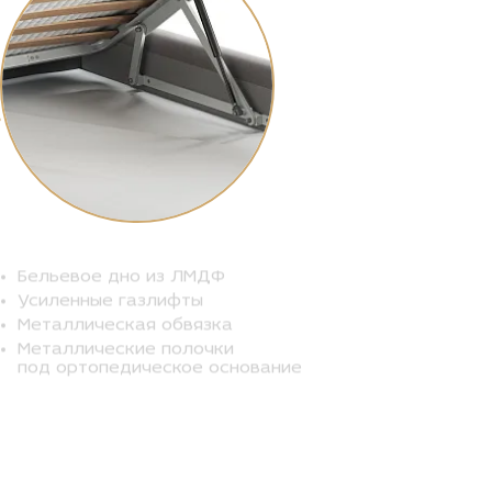
Бельевое дно из ЛМДФ
Усиленные газлифты
Металлическая обвязка
Металлические полочки
под ортопедическое основание