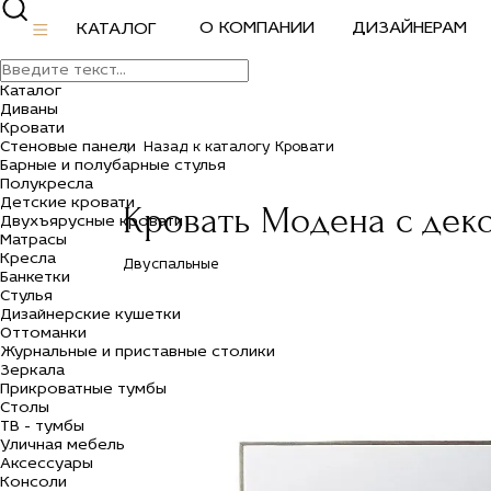
О КОМПАНИИ
ДИЗАЙНЕРАМ
КАТАЛОГ
Каталог
Диваны
Кровати
Стеновые панели
Назад к каталогу Кровати
Барные и полубарные стулья
Полукресла
Детские кровати
Кровать Модена с дек
Двухъярусные кровати
Матрасы
Кресла
Двуспальные
Банкетки
Стулья
Дизайнерские кушетки
Оттоманки
Журнальные и приставные столики
Зеркала
Прикроватные тумбы
Столы
ТВ - тумбы
Уличная мебель
Аксессуары
Консоли