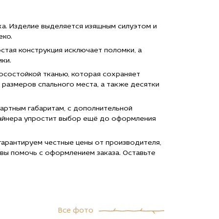
цене
150 200
руб."
ха. Изделие выделяется изящным силуэтом и
азать
title="Заказать
еко.
Кровать
Модена с
стая конструкция исключает поломки, а
декором
ки.
из бука с
й
доставкой
носостойкой тканью, которая сохраняет
>
в Москве">
 размеров спального места, а также десятки
дартным габаритам, с дополнительной
зайнера упростит выбор ещё до оформления
 гарантируем честные цены от производителя,
вы помочь с оформлением заказа. Оставьте
Все фото