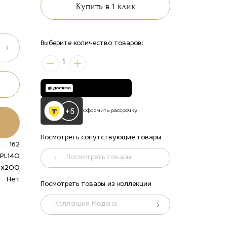
Купить в 1 клик
Выберите количество товаров:
1
Оформить рассрочку
Посмотреть сопутствующие товары
162
PL140
Посмотреть товары
0x200
Нет
Посмотреть товары из коллекции
ть
alt="Купить
Кровать
Коллекция Модена
Модена с
декором
о
из бука по