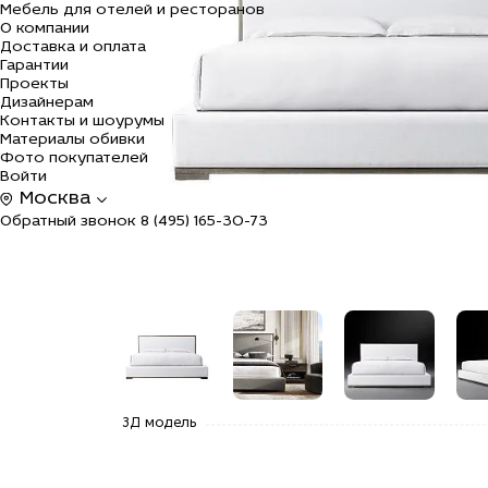
Мебель для отелей и ресторанов
О компании
Доставка и оплата
Гарантии
Проекты
Дизайнерам
Контакты и шоурумы
Материалы обивки
Фото покупателей
Войти
Москва
Обратный звонок
8 (495) 165-30-73
alt="Купить
alt="Купить
alt="Купить
alt=
3Д модель
Кровать
Кровать
Кровать
Кро
Модена с
Модена с
Модена с
Мод
декором
декором
декором
дек
из бука по
из бука по
из бука по
из 