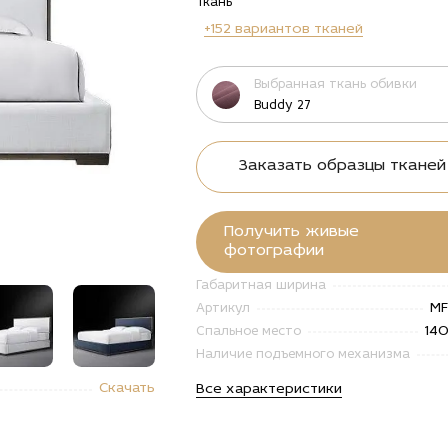
Ткань
+152 вариантов тканей
Выбранная ткань обивки
Buddy 27
Заказать образцы тканей
Получить живые
фотографии
Габаритная ширина
MF
Артикул
14
Спальное место
Наличие подъемного механизма
"Купить
alt="Купить
alt="Купить
alt="Купить
alt="Купи
Скачать
Все характеристики
вать
Кровать
Кровать
Кровать
Кровать
ена с
Модена с
Модена с
Модена с
Модена с
ором
декором
декором
декором
декором
бука по
из бука по
из бука по
из бука по
из бука п