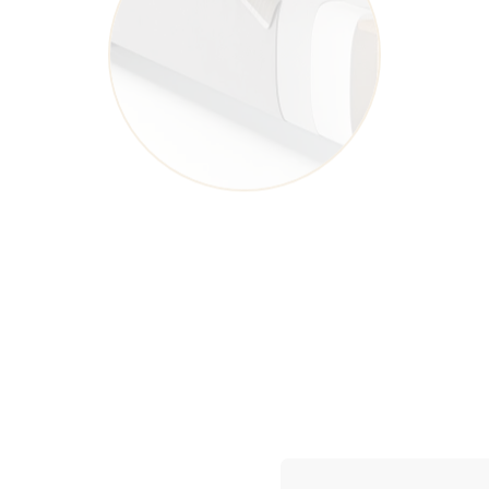
Съемный тканевый чехол на липучке
из валютина
Пенополиуретан
Многослойная березовая фанера
Металлическая обвязка
Металлические уголки
под ортопедическое основание