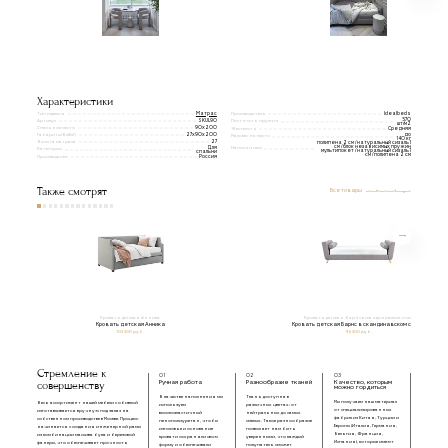
Характеристики
Тип изделия
Производитель
Матрас
Idealbeds
570
Артикул
SKUL90
Плотность пружин
шт/м2
Спальное место
90х200
Жесткость
Средняя
Габариты(ВxШxГ)
до
27x90x200
Макс вес на место
140 кг
Высота матраса
27
полипена 2 см / натуральный сизаль 1
см / блок независимых пружин
Для
Наполнители
Категории
мультипокет / натуральный сизаль 1
спальни
см / полипена 2 см
Производство
Россия
Также смотрят
Все товары
Кровать детская Анника
Кровать детская Барнс в скандинавском стиле
Кровать детская Анника
Кровать детская Барнс в скандинавском стиле
103 300 руб.
96 200 руб.
Стремление к
01
02
03
совершенству
Ручная работа
Разнообразие тканей
Качество, которым
можно гордиться
В качестве наполнения мы
Ткань доступна в
Мы получаем наш материал
Весь ассортимент нашей мебели с обивкой
используем
различных цветах: от
от специализированных
изготавливается вручную под заказ на
высокоэластичный
нейтральных до самых
фабрик из Китая, Турции и
собственном производстве в Москве. Процесс
пенополиуретан, чтобы
смелых. Такое разнообразие
Европы (Италия, Германия,
начинается с создания инженерной рамы
изголовье и основание
позволяет нам быть
Бельгия, Франция,
из комбинации массива бука и березовой
кровати сохраняли свою
уверенными, что каждый
Испания), которые имеют
фанеры, что обеспечивает прочность
форму и обеспечивали
покупатель сможет