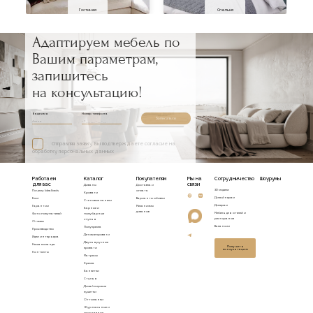
Гостиная
Спальня
Адаптируем мебель по
Вашим параметрам,
запишитесь
на консультацию!
Ваше имя
Номер телефона
Записаться
Отправляя заявку, Вы подтверждаете согласие на
обработку персональных данных
Работаем
Каталог
Покупателям
Мы на
Сотрудничество
Шоурумы
для вас
связи
Диваны
Доставка и
3D модели
Почему Idealbeds
оплата
Кровати
Дизайнерам
Блог
Варианты обивки
Стеновые панели
Дилерам
Гарантии
Механизмы
Барные и
диванов
Мебель для отелей и
Фото покупателей
полубарные
ресторанов
стулья
Отзывы
Вакансии
Полукресла
Производство
Детские кровати
Идеи интерьера
Двухъярусные
Наша команда
Получить
кровати
консультацию
Контакты
Матрасы
Кресла
Банкетки
Стулья
Дизайнерские
кушетки
Оттоманки
Журнальные и