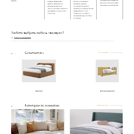
большой опыт в создании
каркаса.
комфорт. Далее каркас
выбрать материал и
прочных и износостойких
кровати оформляется
расцветку под свой
тканей для мягкой мебели.
высококачественной
интерьер. Вы можете
тканью, которая является
запросить образцы тканей
одновременно прочной и
перед заказом, чтобы
стильной.
убедиться, что цвет и
материал впишутся в Ваш
интерьер.
Любите выбрать мебель «вживую»?
Адреса шоурумов
В наших уютных шоурумах с большим вниманием подобраны самые популярные модели. Приходите и убедитесь в качестве наших товаров лично!
Сочетается с
Все товары
Кровати
Детские кровати
Категории по комнатам:
Смотреть все