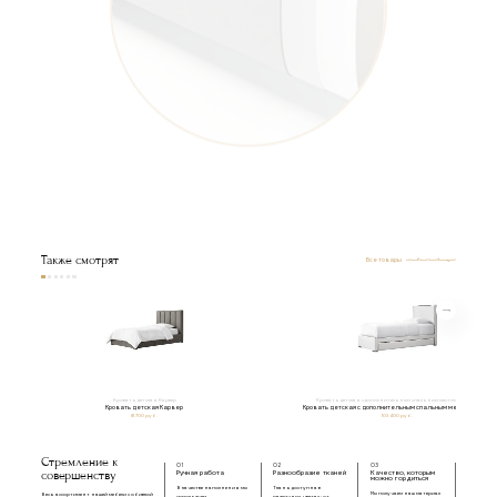
Съемный тканевый чехол на липучке
из валютина
Пенополиуретан
Многослойная березовая фанера
Металлическая обвязка
Металлические уголки
под ортопедическое основание
Также смотрят
Все товары
Кровать детская Карвер
Кровать детская с дополнительным спальным местом Ронсон
Кровать детская Карвер
Кровать детская с дополнительным спальным местом Ронсон
81 700 руб.
103 400 руб.
Стремление к
01
02
03
совершенству
Ручная работа
Разнообразие тканей
Качество, которым
можно гордиться
В качестве наполнения мы
Ткань доступна в
Мы получаем наш материал
Весь ассортимент нашей мебели с обивкой