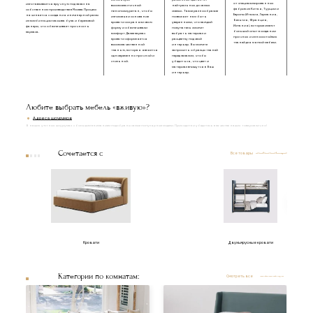
используем
различных цветах: от
от специализированных
изготавливается вручную под заказ на
высокоэластичный
нейтральных до самых
фабрик из Китая, Турции и
собственном производстве в Москве. Процесс
пенополиуретан, чтобы
смелых. Такое разнообразие
Европы (Италия, Германия,
начинается с создания инженерной рамы
изголовье и основание
позволяет нам быть
Бельгия, Франция,
из комбинации массива бука и березовой
кровати сохраняли свою
уверенными, что каждый
Испания), которые имеют
фанеры, что обеспечивает прочность
форму и обеспечивали
покупатель сможет
большой опыт в создании
каркаса.
комфорт. Далее каркас
выбрать материал и
прочных и износостойких
кровати оформляется
расцветку под свой
тканей для мягкой мебели.
высококачественной
интерьер. Вы можете
тканью, которая является
запросить образцы тканей
одновременно прочной и
перед заказом, чтобы
стильной.
убедиться, что цвет и
материал впишутся в Ваш
интерьер.
Любите выбрать мебель «вживую»?
Адреса шоурумов
В наших уютных шоурумах с большим вниманием подобраны самые популярные модели. Приходите и убедитесь в качестве наших товаров лично!
Сочетается с
Все товары
Кровати
Двухъярусные кровати
Категории по комнатам:
Смотреть все