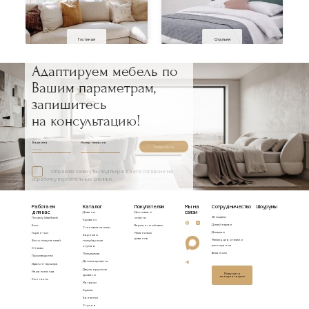
Гостиная
Спальня
Адаптируем мебель по
Вашим параметрам,
запишитесь
на консультацию!
Ваше имя
Номер телефона
Записаться
Отправляя заявку, Вы подтверждаете согласие на
обработку персональных данных
Работаем
Каталог
Покупателям
Мы на
Сотрудничество
Шоурумы
для вас
связи
Диваны
Доставка и
3D модели
Почему Idealbeds
оплата
Кровати
Дизайнерам
Блог
Варианты обивки
Стеновые панели
Дилерам
Гарантии
Механизмы
Барные и
диванов
Мебель для отелей и
Фото покупателей
полубарные
ресторанов
стулья
Отзывы
Вакансии
Полукресла
Производство
Детские кровати
Идеи интерьера
Двухъярусные
Наша команда
Получить
кровати
консультацию
Контакты
Матрасы
Кресла
Банкетки
Стулья