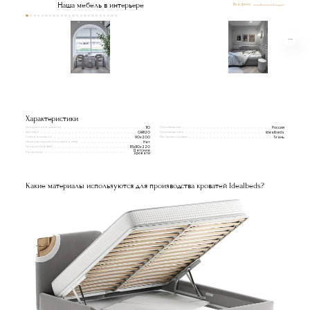
Наша мебель в интерьере
Все фото
Характеристики
Габаритная ширина
Производство
110
Россия
Артикул
Производитель
CAR120
Idealbeds
Спальное место
Материал обивки
90x200
Ткань
Наличие подъемного механизма
Нет
Габариты(ВxШxГ)
115x110x220
Детские
Категории
кровати
Какие материалы используются для производства кроватей Idealbeds?