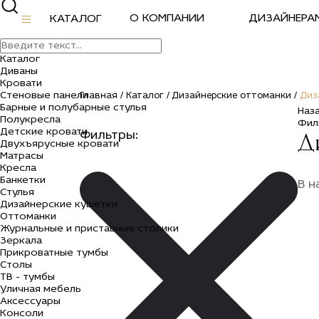
О КОМПАНИИ
ДИЗАЙНЕРА
КАТАЛОГ
Каталог
Диваны
Кровати
Стеновые панели
Главная /
Каталог /
Дизайнерские оттоманки /
Диз
Барные и полубарные стулья
Наз
Полукресла
Фил
Детские кровати
Д
Фильтры:
Двухъярусные кровати
Матрасы
Кресла
Банкетки
В н
Стулья
Дизайнерские кушетки
Оттоманки
Журнальные и приставные столики
Зеркала
Прикроватные тумбы
Столы
ТВ - тумбы
Уличная мебель
Аксессуары
Консоли