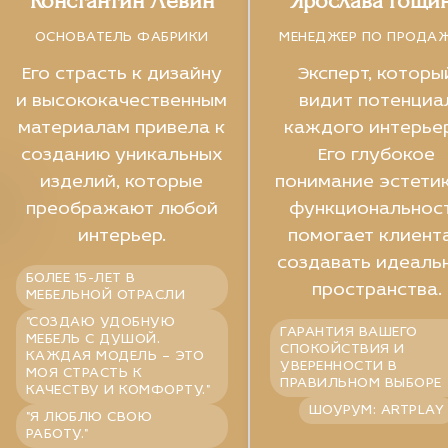
Константин Левин
Ярослава Рощи
ОСНОВАТЕЛЬ ФАБРИКИ
МЕНЕДЖЕР ПО ПРОДА
Его страсть к дизайну
Эксперт, которы
и высококачественным
видит потенциа
материалам привела к
каждого интерье
созданию уникальных
Его глубокое
изделий, которые
понимание эстетик
преображают любой
функциональнос
интерьер.
помогает клиент
создавать идеаль
БОЛЕЕ 15-ЛЕТ В
пространства.
МЕБЕЛЬНОЙ ОТРАСЛИ
"СОЗДАЮ УДОБНУЮ
ГАРАНТИЯ ВАШЕГО
МЕБЕЛЬ С ДУШОЙ.
СПОКОЙСТВИЯ И
КАЖДАЯ МОДЕЛЬ – ЭТО
УВЕРЕННОСТИ В
МОЯ СТРАСТЬ К
ПРАВИЛЬНОМ ВЫБОРЕ
КАЧЕСТВУ И КОМФОРТУ."
ШОУРУМ: ARTPLAY
"Я ЛЮБЛЮ СВОЮ
РАБОТУ."