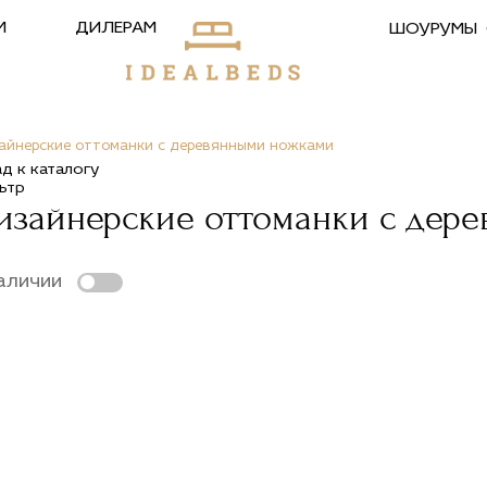
М
ДИЛЕРАМ
ШОУРУМЫ
айнерские оттоманки с деревянными ножками
ад к каталогу
ьтр
изайнерские оттоманки с дер
аличии