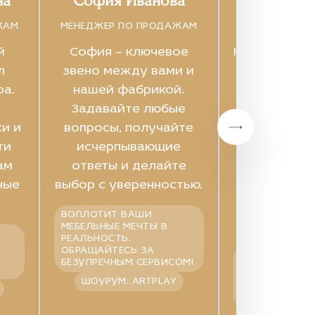
на
София Иванова
Дана П
ЖАМ
МЕНЕДЖЕР ПО ПРОДАЖАМ
МЕНЕДЖЕР ПО
й
София – ключевое
Креативный
л
звено между вами и
который п
ра.
нашей фабрикой.
процесс 
Задавайте любые
мебели в 
и и
вопросы, получайте
удоволь
ти
исчерпывающие
Индивид
ам
ответы и делайте
подх
ные
выбор с уверенностью.
професси
эксперти
ВОПЛОТИТ ВАШИ
главные п
МЕБЕЛЬНЫЕ МЕЧТЫ В
РЕАЛЬНОСТЬ.
ОБРАЩАЙТЕСЬ ЗА
ПРОФЕССИОНА
БЕЗУПРЕЧНЫМ СЕРВИСОМ!
СПОСОБНЫЙ 
ИДЕАЛЬНОЕ Р
ШОУРУМ: ARTPLAY
ДЛЯ ЛЮБОГО
И СТИЛЯ