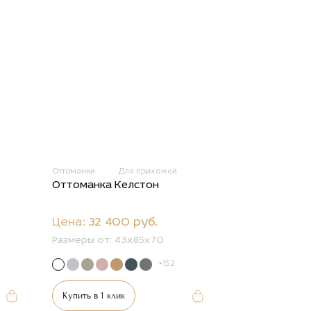
Оттоманки
Для прихожей
Оттоманка Келстон
Цена:
32 400 руб.
Размеры от:
43х85х70
+152
Купить в 1 клик