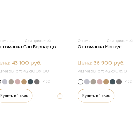
ттоманки
Для прихожей
Оттоманки
Для прихожей
ттоманка Сан Бернардо
Оттоманка Магнус
ена:
43 100 руб.
Цена:
36 900 руб.
азмеры от:
42x100x100
Размеры от:
42x90x90
+152
+152
Купить в 1 клик
Купить в 1 клик