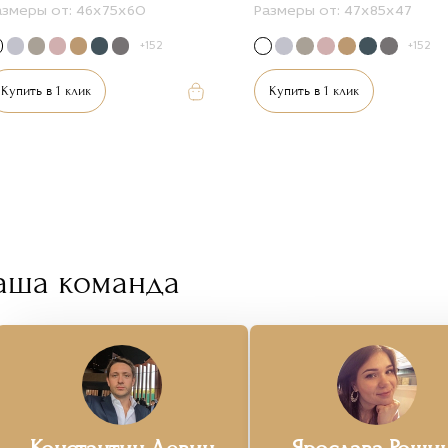
азмеры от:
46х75х60
Размеры от:
47х85х47
+152
+152
Купить в 1 клик
Купить в 1 клик
аша команда