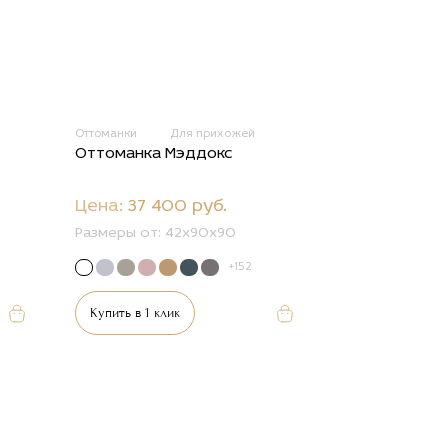
Оттоманки
Для прихожей
Оттоманка Мэддокс
Цена:
37 400 руб.
Размеры от:
42x90x90
+152
Купить в 1 клик