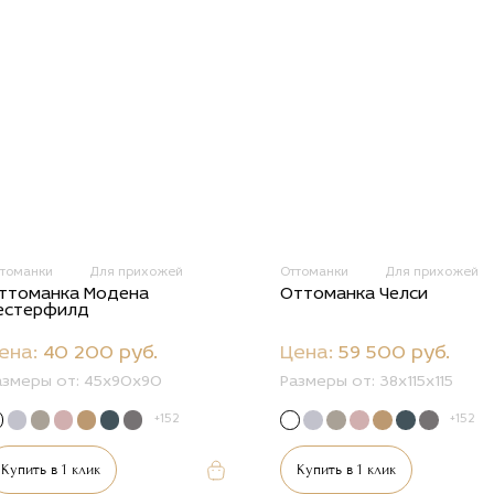
ттоманки
Для прихожей
Оттоманки
Для прихожей
ттоманка Модена
Оттоманка Челси
естерфилд
ена:
40 200 руб.
Цена:
59 500 руб.
азмеры от:
45x90x90
Размеры от:
38х115х115
+152
+152
Купить в 1 клик
Купить в 1 клик