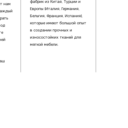
фабрик из Китая, Турции и
т нам
Европы (Италия, Германия,
каждый
Бельгия, Франция, Испания),
рать
которые имеют большой опыт
под
в создании прочных и
те
износостойких тканей для
ней
мягкой мебели.
Ваш