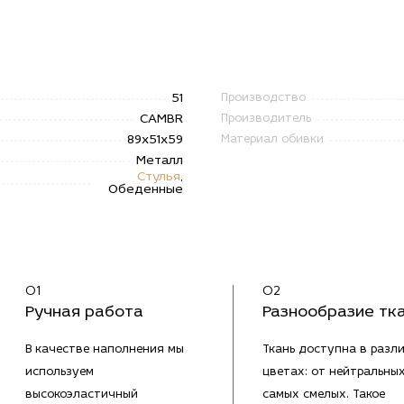
51
Производство
CAMBR
Производитель
89х51х59
Материал обивки
Металл
Стулья
,
Обеденные
01
02
Ручная работа
Разнообразие тк
В качестве наполнения мы
Ткань доступна в разл
используем
цветах: от нейтральны
высокоэластичный
самых смелых. Такое