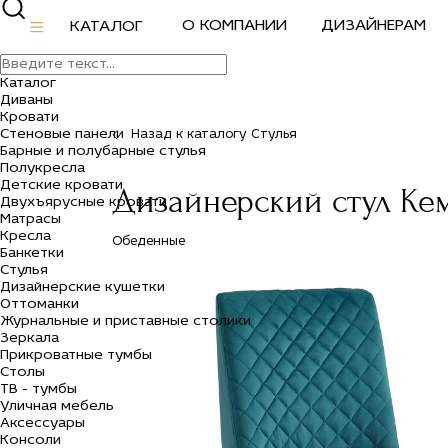
О КОМПАНИИ
ДИЗАЙНЕРАМ
КАТАЛОГ
Каталог
Диваны
Кровати
Стеновые панели
Назад к каталогу Стулья
Барные и полубарные стулья
Полукресла
Детские кровати
Дизайнерский стул К
Двухъярусные кровати
Матрасы
Кресла
Обеденные
Банкетки
Стулья
Дизайнерские кушетки
Оттоманки
Журнальные и приставные столики
Зеркала
Прикроватные тумбы
Столы
ТВ - тумбы
Уличная мебель
Аксессуары
Консоли