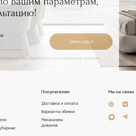
по Вашим параметрам,
льтацию!
на
Записаться
согласие на
обработку персональных данных
Покупателям
Мы на связи
Доставка и оплата
Варианты обивки
ели
Механизмы
диванов
убарные