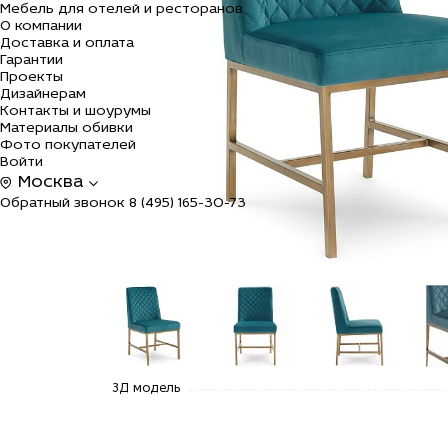
Мебель для отелей и ресторанов
О компании
Доставка и оплата
Гарантии
Проекты
Дизайнерам
Контакты и шоурумы
Материалы обивки
Фото покупателей
Войти
Москва
Обратный звонок
8 (495) 165-30-73
alt="Купить
alt="Купить
alt="Купить
alt=
3Д модель
Дизайнерский
Дизайнерский
Дизайнерский
Диз
стул
стул
стул
сту
Кембридж
Кембридж
Кембридж
Кем
по цене
по цене
по цене
по 