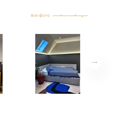
азать
Все фото
ский
ж
й
>