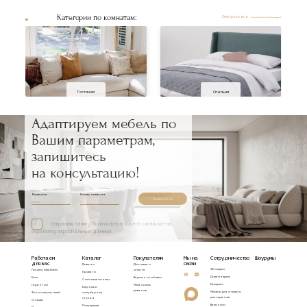
Категории по комнатам:
Смотреть все
Гостиная
Спальня
Адаптируем мебель по
Вашим параметрам,
запишитесь
на консультацию!
Ваше имя
Номер телефона
Записаться
Отправляя заявку, Вы подтверждаете согласие на
обработку персональных данных
Работаем
Каталог
Покупателям
Мы на
Сотрудничество
Шоурумы
для вас
связи
Диваны
Доставка и
3D модели
Почему Idealbeds
оплата
Кровати
Дизайнерам
Блог
Варианты обивки
Стеновые панели
Дилерам
Гарантии
Механизмы
Барные и
диванов
Мебель для отелей и
Фото покупателей
полубарные
ресторанов
стулья
Отзывы
Вакансии
Полукресла