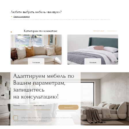
Любите выбрать мебель «вживую»?
Адреса шоурумов
В наших уютных шоурумах с большим вниманием подобраны самые популярные модели. Приходите и убедитесь в качестве наших товаров лично!
Категории по комнатам:
Смотреть все
Гостиная
Спальня
Адаптируем мебель по
Вашим параметрам,
запишитесь
на консультацию!
Ваше имя
Номер телефона
Записаться
Отправляя заявку, Вы подтверждаете согласие на
обработку персональных данных