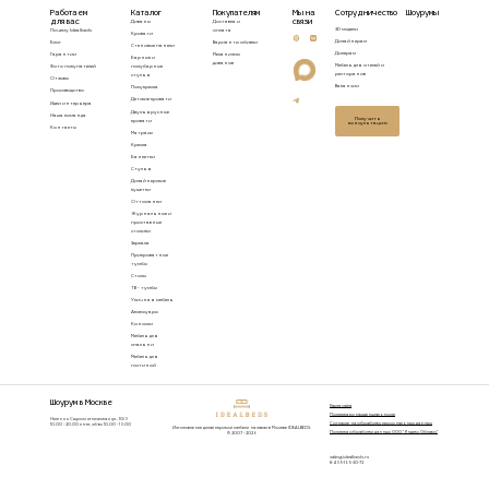
Работаем
Каталог
Покупателям
Мы на
Сотрудничество
Шоурумы
для вас
связи
Диваны
Доставка и
3D модели
Почему Idealbeds
оплата
Кровати
Дизайнерам
Блог
Варианты обивки
Стеновые панели
Дилерам
Гарантии
Механизмы
Барные и
диванов
Мебель для отелей и
Фото покупателей
полубарные
ресторанов
стулья
Отзывы
Вакансии
Полукресла
Производство
Детские кровати
Идеи интерьера
Двухъярусные
Наша команда
Получить
кровати
консультацию
Контакты
Матрасы
Кресла
Банкетки
Стулья
Дизайнерские
кушетки
Оттоманки
Журнальные и
приставные
столики
Зеркала
Прикроватные
тумбы
Столы
ТВ - тумбы
Уличная мебель
Аксессуары
Консоли
Мебель для
спальни
Мебель для
гостиной
Шоурум в Москве
Карта сайта
Политика конфиденциальности
Нижняя Сыромятническая ул., 10/9
Согласие на обработку персональных данных
10.00 - 20.00 пн-пт, сб-вс 10.00 - 19.00
Изготовление дизайнерской мебели на заказ в Москве IDEALBEDS.
Политика обработки данных ООО "Яндекс Облако"
© 2007 - 2026
sales@idealbeds.ru
8-495-165-30-73