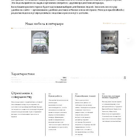
материалы, это позволяет поддерживают насыщенность оттенков на протяжении всего срока службы.
Эта модель приятен на ощупь и органично смотрится с другими предметами интерьера.
Ваза Башня красного гороха будет идеальным выбором для близких людей. Заказать аксессуар
удобно на сайте — организована удобная доставка в Москве и по всей стране. Менеджеры IdealBeds с
радостью подскажут определиться с моделью и расскажут о деталях.
Наша мебель в интерьере
Все фото
Характеристики
39
Артикул
VBKG
Размер вазы
см
Производство
Россия
Производитель
Skazpokrayu
Стремление к
01
02
03
совершенству
Ручная работа
Разнообразие тканей
Качество, которым
можно гордиться
В качестве наполнения мы
Ткань доступна в
Мы получаем наш материал
Весь ассортимент нашей мебели с обивкой
используем
различных цветах: от
от специализированных
изготавливается вручную под заказ на
высокоэластичный
нейтральных до самых
фабрик из Китая, Турции и
собственном производстве в Москве. Процесс
пенополиуретан, чтобы
смелых. Такое разнообразие
Европы (Италия, Германия,
начинается с создания инженерной рамы
изголовье и основание
позволяет нам быть
Бельгия, Франция,
из комбинации массива бука и березовой
кровати сохраняли свою
уверенными, что каждый
Испания), которые имеют
фанеры, что обеспечивает прочность
форму и обеспечивали
покупатель сможет
большой опыт в создании
каркаса.
комфорт. Далее каркас
выбрать материал и
прочных и износостойких
кровати оформляется
расцветку под свой
тканей для мягкой мебели.
высококачественной
интерьер. Вы можете
тканью, которая является
запросить образцы тканей
одновременно прочной и
перед заказом, чтобы
стильной.
убедиться, что цвет и
материал впишутся в Ваш
интерьер.