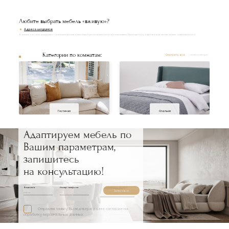
Любите выбрать мебель «вживую»?
Адреса шоурумов
В наших уютных шоурумах с большим вниманием подобраны самые популярные модели. Приходите и убедитесь в качестве наших товаров лично!
Категории по комнатам:
Смотреть все
Гостиная
Спальня
Адаптируем мебель по
Вашим параметрам,
запишитесь
на консультацию!
Ваше имя
Номер телефона
Записаться
Отправляя заявку, Вы подтверждаете согласие на
обработку персональных данных