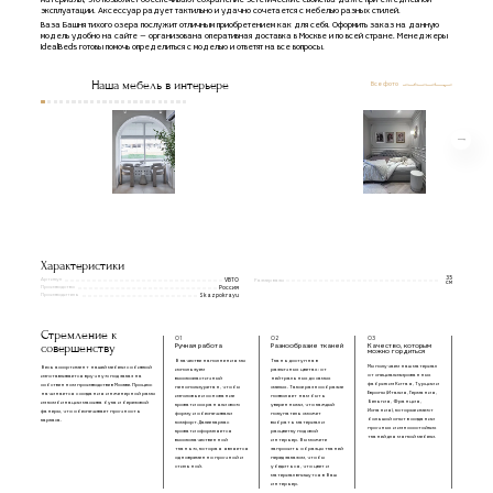
материалы, это позволяет обеспечивают сохранение эстетические свойства даже при ежедневной
эксплуатации. Аксессуар радует тактильно и удачно сочетается с мебелью разных стилей.
Ваза Башня тихого озера послужит отличным приобретением как для себя. Оформить заказ на данную
модель удобно на сайте — организована оперативная доставка в Москве и по всей стране. Менеджеры
IdealBeds готовы помочь определиться с моделью и ответят на все вопросы.
Наша мебель в интерьере
Все фото
Характеристики
35
Артикул
VBTO
Размер вазы
см
Производство
Россия
Производитель
Skazpokrayu
Стремление к
01
02
03
совершенству
Ручная работа
Разнообразие тканей
Качество, которым
можно гордиться
В качестве наполнения мы
Ткань доступна в
Мы получаем наш материал
Весь ассортимент нашей мебели с обивкой
используем
различных цветах: от
от специализированных
изготавливается вручную под заказ на
высокоэластичный
нейтральных до самых
фабрик из Китая, Турции и
собственном производстве в Москве. Процесс
пенополиуретан, чтобы
смелых. Такое разнообразие
Европы (Италия, Германия,
начинается с создания инженерной рамы
изголовье и основание
позволяет нам быть
Бельгия, Франция,
из комбинации массива бука и березовой
кровати сохраняли свою
уверенными, что каждый
Испания), которые имеют
фанеры, что обеспечивает прочность
форму и обеспечивали
покупатель сможет
большой опыт в создании
каркаса.
комфорт. Далее каркас
выбрать материал и
прочных и износостойких
кровати оформляется
расцветку под свой
тканей для мягкой мебели.
высококачественной
интерьер. Вы можете
тканью, которая является
запросить образцы тканей
одновременно прочной и
перед заказом, чтобы
стильной.
убедиться, что цвет и
материал впишутся в Ваш
интерьер.