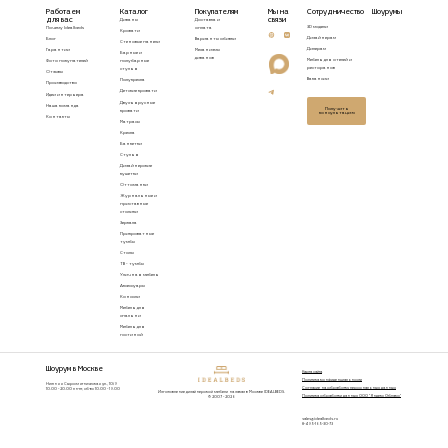
Работаем
Каталог
Покупателям
Мы на
Сотрудничество
Шоурумы
для вас
связи
Диваны
Доставка и
3D модели
Почему Idealbeds
оплата
Кровати
Дизайнерам
Блог
Варианты обивки
Стеновые панели
Дилерам
Гарантии
Механизмы
Барные и
диванов
Мебель для отелей и
Фото покупателей
полубарные
ресторанов
стулья
Отзывы
Вакансии
Полукресла
Производство
Детские кровати
Идеи интерьера
Двухъярусные
Наша команда
Получить
кровати
консультацию
Контакты
Матрасы
Кресла
Банкетки
Стулья
Дизайнерские
кушетки
Оттоманки
Журнальные и
приставные
столики
Зеркала
Прикроватные
тумбы
Столы
ТВ - тумбы
Уличная мебель
Аксессуары
Консоли
Мебель для
спальни
Мебель для
гостиной
Шоурум в Москве
Карта сайта
Политика конфиденциальности
Нижняя Сыромятническая ул., 10/9
Согласие на обработку персональных данных
10.00 - 20.00 пн-пт, сб-вс 10.00 - 19.00
Изготовление дизайнерской мебели на заказ в Москве IDEALBEDS.
Политика обработки данных ООО "Яндекс Облако"
© 2007 - 2026
sales@idealbeds.ru
8-495-165-30-73