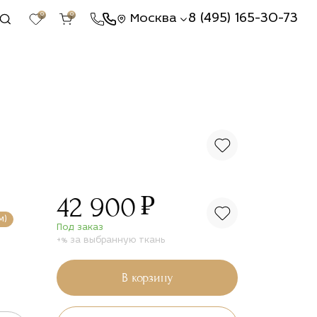
0
0
8 (495) 165-30-73
Москва
₽
42 900
м)
Под заказ
+% за выбранную ткань
В корзину