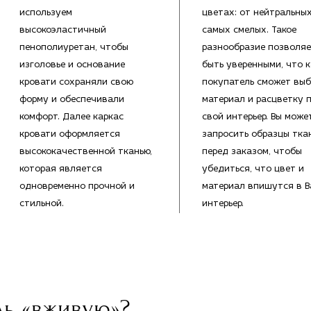
используем
цветах: от нейтральны
высокоэластичный
самых смелых. Такое
пенополиуретан, чтобы
разнообразие позволяе
изголовье и основание
быть уверенными, что 
кровати сохраняли свою
покупатель сможет выб
форму и обеспечивали
материал и расцветку 
комфорт. Далее каркас
свой интерьер. Вы може
кровати оформляется
запросить образцы тка
высококачественной тканью,
перед заказом, чтобы
которая является
убедиться, что цвет и
одновременно прочной и
материал впишутся в 
стильной.
интерьер.
ль «вживую»?