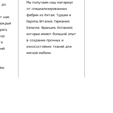
Мы получаем наш материал
х до
от специализированных
фабрик из Китая, Турции и
т нам
Европы (Италия, Германия,
каждый
Бельгия, Франция, Испания),
рать
которые имеют большой опыт
под
в создании прочных и
те
износостойких тканей для
ней
мягкой мебели.
Ваш