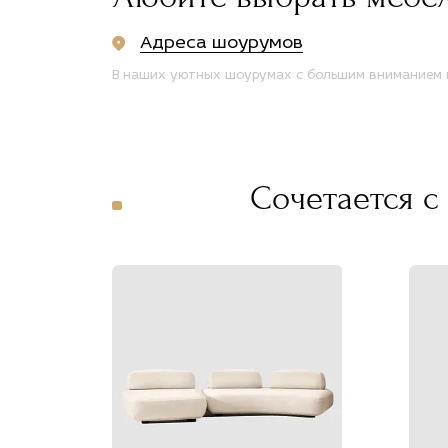
Адреса шоурумов
В наших уютных шоурумах с большим вниманием п
Сочетается с