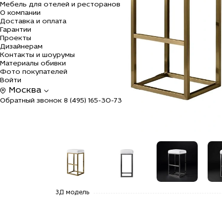
Мебель для отелей и ресторанов
О компании
Доставка и оплата
Гарантии
Проекты
Дизайнерам
Контакты и шоурумы
Материалы обивки
Фото покупателей
Войти
Москва
Обратный звонок
8 (495) 165-30-73
alt="Купить
alt="Купить
alt="Купить
alt=
3Д модель
Барный
Барный
Барный
Бар
стул Риз по
стул Риз по
стул Риз по
стул
цене
цене
цене
цен
42 900
42 900
42 900
42 