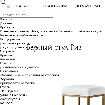
О КОМПАНИИ
ДИЗАЙНЕРАМ
КАТАЛОГ
Каталог
Диваны
Кровати
Стеновые панели
Назад к каталогу Барные и полубарные стулья
Барные и полубарные стулья
Полукресла
Детские кровати
Барный стул Риз
Двухъярусные кровати
Матрасы
Кресла
Банкетки
Стулья
Дизайнерские кушетки
Оттоманки
Журнальные и приставные столики
Зеркала
Прикроватные тумбы
Столы
ТВ - тумбы
Уличная мебель
Аксессуары
Консоли