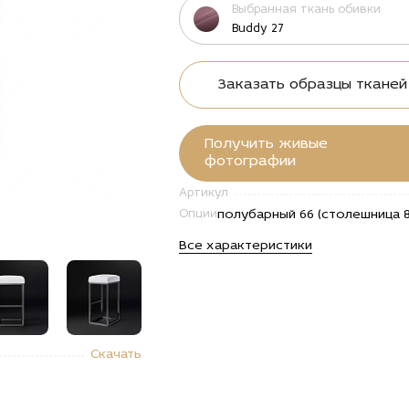
Выбранная ткань обивки
Buddy 27
Заказать образцы тканей
Получить живые
фотографии
Артикул
полубарный 66 (столешница 8
Опции
Все характеристики
"Купить
alt="Купить
alt="Купить
alt="Купить
alt="Купи
Скачать
ный
Барный
Барный
Барный
Барный
 Риз по
стул Риз по
стул Риз по
стул Риз по
стул Риз 
е
цене
цене
цене
цене
900
42 900
42 900
42 900
42 900