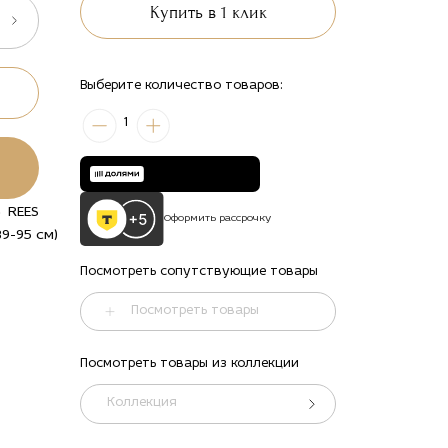
Купить в 1 клик
Выберите количество товаров:
1
REES
Оформить рассрочку
9-95 см)
Посмотреть сопутствующие товары
Посмотреть товары
Посмотреть товары из коллекции
ть
alt="Купить
alt="Купить
Барный
Барный
Коллекция
по
стул Риз по
стул Риз по
цене
цене
42 900
42 900