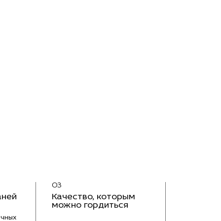
03
аней
Качество, которым
можно гордиться
ичных