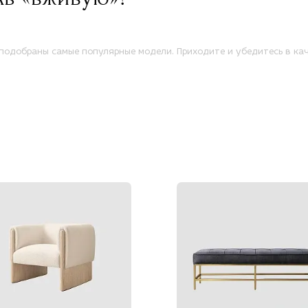
одобраны самые популярные модели. Приходите и убедитесь в кач