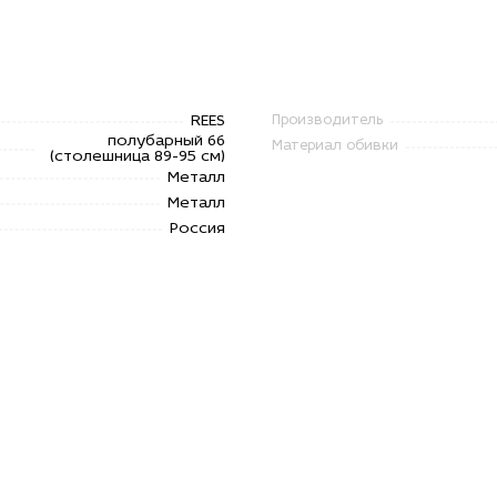
REES
Производитель
полубарный 66
Материал обивки
(столешница 89-95 см)
Металл
Металл
Россия