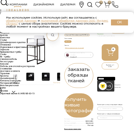
0
0
О КОМПАНИИ
ДИЗАЙНЕРАМ
ДИЛЕРАМ
КАТАЛОГ
Назад к каталогу Барные и полубарные стулья
Каталог
Диваны
Мы используем cookies. Используя сайт, вы соглашаетесь с
Кровати
Барный стул Флакс Бокс
обработкой данных
и
политикой обработки данных ООО "Яндекс
Стеновые панели
ОК
Облако"
с целью сбора аналитики. Cookies можно отключить в
Барные и полубарные стулья
Барные
Полукресла
любой момент в настройках вашего браузера.
Опции
Детские кровати
₽
57 400
Получить
Двухъярусные кровати
консультацию
полубарный 66 (столешница 89-95
см)
Матрасы
Под заказ
барный 74 (столешница 104-110 см)
Кресла
+% за выбранную ткань
Банкетки
Тип ножек
Стулья
Металл
Дизайнерские кушетки
Оттоманки
Ткань
Журнальные и приставные столики
+
+152 вариантов тканей
Зеркала
Прикроватные тумбы
Выбранная ткань
Столы
обивки
ТВ - тумбы
Buddy 27
Уличная мебель
Аксессуары
Консоли
Купить в 1
Мебель для отелей и ресторанов
клик
Заказать
О компании
Доставка и оплата
Гарантии
образцы
Проекты
Дизайнерам
тканей
Контакты и шоурумы
alt="Купить
alt="Купить
alt="Купить
alt="Купить
alt="Купить
alt="Купить
Материалы обивки
3Д модель
Скачать
Барный
Барный
Барный
Барный
Барный
Барный
Оформить
Фото покупателей
стул
стул
стул
стул
стул
стул
рассрочку
Войти
Флакс
Флакс
Флакс
Флакс
Флакс
Флакс
Москва
Бокс по
Бокс по
Бокс по
Бокс по
Бокс по
Бокс по
Обратный звонок
8 (495) 165-30-73
цене
цене
цене
цене
цене
цене
57 400
57 400
57 400
57 400
57 400
57 400
Получить
руб."
руб."
руб."
руб."
руб."
руб."
title="Заказать
title="Заказать
title="Заказать
title="Заказать
title="Заказать
title="Заказать
Барный
Барный
Барный
Барный
Барный
Барный
живые
Посмотреть сопутствующие товары
стул
стул
стул
стул
стул
стул
Флакс
Флакс
Флакс
Флакс
Флакс
Флакс
Посмотреть товары
фотографии
Бокс с
Бокс с
Бокс с
Бокс с
Бокс с
Бокс с
доставкой
доставкой
доставкой
доставкой
доставкой
доставкой
Посмотреть товары из коллекции
в
в
в
в
в
в
Москве">
Москве">
Москве">
Москве">
Москве">
Москве">
Коллекция
Габаритная ширина
52
Артикул
WEXSQBS
Габариты(ВxШxГ)
95х52х53
Тип ножек
Металл
Все характеристики