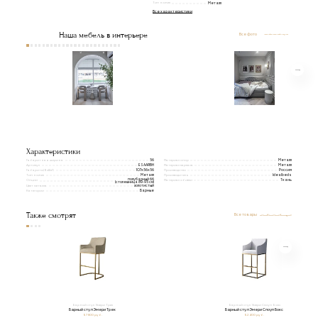
Тип ножек
Металл
Все характеристики
Наша мебель в интерьере
Все фото
Характеристики
Габаритная ширина
Материал опор
56
Металл
Артикул
Материал каркаса
ESAARBH
Металл
Габариты(ВxШxГ)
Производство
107х56х56
Россия
Тип ножек
Производитель
Металл
Idealbeds
полубарный 66
Материал обивки
Опции
Ткань
(столешница 89-95 см)
Цвет металла
золотистый
Категории
Барные
Также смотрят
Все товары
Барный стул Эмери Трек
Барный стул Эмери Слоуп Бокс
Барный стул Эмери Трек
Барный стул Эмери Слоуп Бокс
57 800 руб.
52 400 руб.