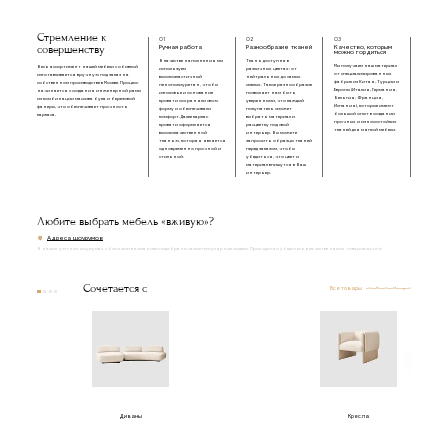
Стремление к
01
02
03
совершенству
Ручная работа
Разнообразие тканей
Качество, которым
можно гордиться
В качестве наполнения мы
Ткань доступна в
Мы получаем наш материал
Весь ассортимент нашей мебели с обивкой
используем
различных цветах: от
от специализированных
изготавливается вручную под заказ на
высокоэластичный
нейтральных до самых
фабрик из Китая, Турции и
собственном производстве в Москве. Процесс
пенополиуретан, чтобы
смелых. Такое разнообразие
Европы (Италия, Германия,
начинается с создания инженерной рамы
изголовье и основание
позволяет нам быть
Бельгия, Франция,
из комбинации массива бука и березовой
кровати сохраняли свою
уверенными, что каждый
Испания), которые имеют
фанеры, что обеспечивает прочность
форму и обеспечивали
покупатель сможет
большой опыт в создании
каркаса.
комфорт. Далее каркас
выбрать материал и
прочных и износостойких
кровати оформляется
расцветку под свой
тканей для мягкой мебели.
высококачественной
интерьер. Вы можете
тканью, которая является
запросить образцы тканей
одновременно прочной и
перед заказом, чтобы
стильной.
убедиться, что цвет и
материал впишутся в Ваш
интерьер.
Любите выбрать мебель «вживую»?
Адреса шоурумов
В наших уютных шоурумах с большим вниманием подобраны самые популярные модели. Приходите и убедитесь в качестве наших товаров лично!
Сочетается с
Все товары
Диваны
Кресла