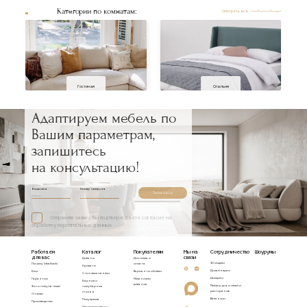
Категории по комнатам:
Смотреть все
Гостиная
Спальня
Адаптируем мебель по
Вашим параметрам,
запишитесь
на консультацию!
Ваше имя
Номер телефона
Записаться
Отправляя заявку, Вы подтверждаете согласие на
обработку персональных данных
Работаем
Каталог
Покупателям
Мы на
Сотрудничество
Шоурумы
для вас
связи
Диваны
Доставка и
3D модели
Почему Idealbeds
оплата
Кровати
Дизайнерам
Блог
Варианты обивки
Стеновые панели
Дилерам
Гарантии
Механизмы
Барные и
диванов
Мебель для отелей и
Фото покупателей
полубарные
ресторанов
стулья
Отзывы
Вакансии
Полукресла
Производство