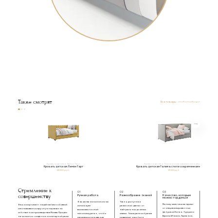
Также смотрят
Все товары
Кровать детская Лемон Тарт
Кровать детская Талия в стиле современная классика
Кровать детская Лемон Тарт
Кровать детская Талия в стиле современная классика
121 000 руб.
111 300 руб.
Стремление к
01
02
03
совершенству
Ручная работа
Разнообразие тканей
Качество, которым
можно гордиться
В качестве наполнения мы
Ткань доступна в
Мы получаем наш материал
Весь ассортимент нашей мебели с обивкой
используем
различных цветах: от
от специализированных
изготавливается вручную под заказ на
высокоэластичный
нейтральных до самых
фабрик из Китая, Турции и
собственном производстве в Москве. Процесс
пенополиуретан, чтобы
смелых. Такое разнообразие
Европы (Италия, Германия,
начинается с создания инженерной рамы
изголовье и основание
позволяет нам быть