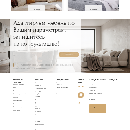
Гостиная
Спальня
Адаптируем мебель по
Вашим параметрам,
запишитесь
на консультацию!
Ваше имя
Номер телефона
Записаться
Отправляя заявку, Вы подтверждаете согласие на
обработку персональных данных
Работаем
Каталог
Покупателям
Мы на
Сотрудничество
Шоурумы
для вас
связи
Диваны
Доставка и
3D модели
Почему Idealbeds
оплата
Кровати
Дизайнерам
Блог
Варианты обивки
Стеновые панели
Дилерам
Гарантии
Механизмы
Барные и
диванов
Мебель для отелей и
Фото покупателей
полубарные
ресторанов
стулья
Отзывы
Вакансии
Полукресла
Производство
Детские кровати
Идеи интерьера
Двухъярусные
Наша команда
Получить
кровати
консультацию
Контакты
Матрасы
Кресла
Банкетки
Стулья
Дизайнерские
кушетки