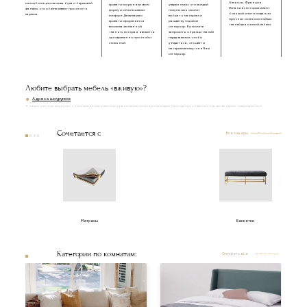
Бельгия, Франция,
из комбинации массива бука и березовой
кровати сохраняли свою
уверенными, что каждый
Испания), которые имеют
фанеры, что обеспечивает прочность
форму и обеспечивали
покупатель сможет
большой опыт в создании
каркаса.
комфорт. Далее каркас
выбрать материал и
прочных и износостойких
кровати оформляется
расцветку под свой
тканей для мягкой мебели.
высококачественной
интерьер. Вы можете
тканью, которая является
запросить образцы тканей
одновременно прочной и
перед заказом, чтобы
стильной.
убедиться, что цвет и
материал впишутся в Ваш
интерьер.
Любите выбрать мебель «вживую»?
Адреса шоурумов
В наших уютных шоурумах с большим вниманием подобраны самые популярные модели. Приходите и убедитесь в качестве наших товаров лично!
Сочетается с
Все товары
Матрасы
Банкетки
Категории по комнатам:
Смотреть все