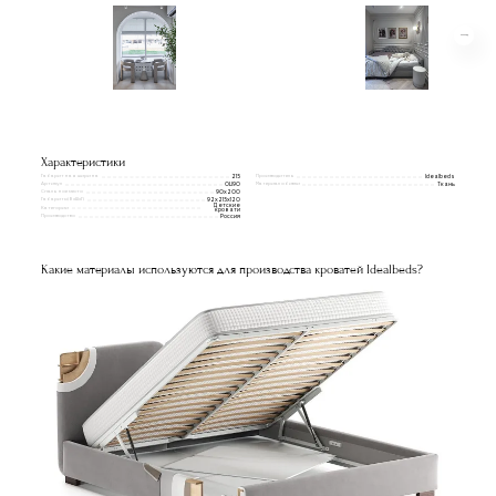
Характеристики
Габаритная ширина
Производитель
215
Idealbeds
Артикул
Материал обивки
OLI90
Ткань
Спальное место
90x200
Габариты(ВxШxГ)
92х215х120
Детские
Категории
кровати
Производство
Россия
Какие материалы используются для производства кроватей Idealbeds?