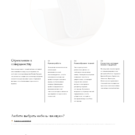
Съемный чехол на молнии
Синтешар
Стремление к
01
02
03
совершенству
Ручная работа
Разнообразие тканей
Качество, которым
можно гордиться
В качестве наполнения мы
Ткань доступна в
Мы получаем наш материал
Весь ассортимент нашей мебели с обивкой
используем
различных цветах: от
от специализированных
изготавливается вручную под заказ на
высокоэластичный
нейтральных до самых
фабрик из Китая, Турции и
собственном производстве в Москве. Процесс
пенополиуретан, чтобы
смелых. Такое разнообразие
Европы (Италия, Германия,
начинается с создания инженерной рамы
изголовье и основание
позволяет нам быть
Бельгия, Франция,
из комбинации массива бука и березовой
кровати сохраняли свою
уверенными, что каждый
Испания), которые имеют
фанеры, что обеспечивает прочность
форму и обеспечивали
покупатель сможет
большой опыт в создании
каркаса.
комфорт. Далее каркас
выбрать материал и
прочных и износостойких
кровати оформляется
расцветку под свой
тканей для мягкой мебели.
высококачественной
интерьер. Вы можете
тканью, которая является
запросить образцы тканей
одновременно прочной и
перед заказом, чтобы
стильной.
убедиться, что цвет и
материал впишутся в Ваш
интерьер.
Любите выбрать мебель «вживую»?
Адреса шоурумов
В наших уютных шоурумах с большим вниманием подобраны самые популярные модели. Приходите и убедитесь в качестве наших товаров лично!