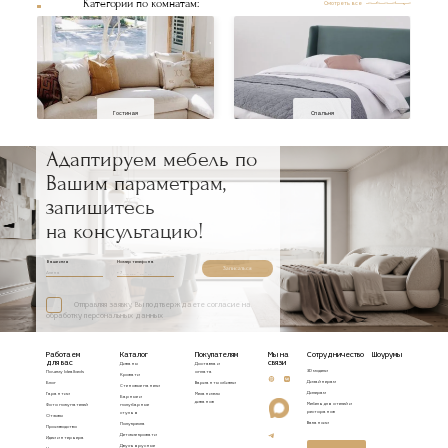
Категории по комнатам:
Смотреть все
Гостиная
Спальня
Адаптируем мебель по
Вашим параметрам,
запишитесь
на консультацию!
Ваше имя
Номер телефона
Записаться
Отправляя заявку, Вы подтверждаете согласие на
обработку персональных данных
Работаем
Каталог
Покупателям
Мы на
Сотрудничество
Шоурумы
для вас
связи
Диваны
Доставка и
3D модели
Почему Idealbeds
оплата
Кровати
Дизайнерам
Блог
Варианты обивки
Стеновые панели
Дилерам
Гарантии
Механизмы
Барные и
диванов
Мебель для отелей и
Фото покупателей
полубарные
ресторанов
стулья
Отзывы
Вакансии
Полукресла
Производство
Детские кровати
Идеи интерьера
Двухъярусные