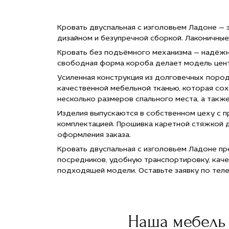
Ладоне по
Ладоне по
Ладоне по
Лад
цене
цене
цене
цен
173 600
173 600
173 600
173
Кровать двуспальная с изголовьем Ладоне — 
руб."
руб."
руб."
руб.
дизайном и безупречной сборкой. Лаконичные
title="Заказать
title="Заказать
title="Заказать
titl
Кровать
Кровать
Кровать
Кро
Кровать без подъёмного механизма — надёжны
двуспальная
двуспальная
двуспальная
дву
свободная форма короба делает модель центр
с
с
с
с
изголовьем
изголовьем
изголовьем
изг
Усиленная конструкция из долговечных поро
Ладоне с
Ладоне с
Ладоне с
Лад
качественной мебельной тканью, которая со
доставкой
доставкой
доставкой
дос
несколько размеров спального места, а такж
в Москве">
в Москве">
в Москве">
в М
Изделия выпускаются в собственном цеху с п
комплектацией. Прошивка каретной стяжкой д
оформления заказа.
Кровать двуспальная с изголовьем Ладоне пр
посредников, удобную транспортировку, каче
подходящей модели. Оставьте заявку по тел
Наша мебель 