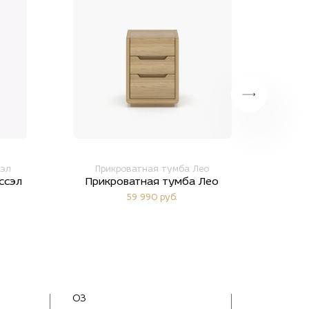
сэл
Прикроватная тумба Лео
Пр
ссэл
Прикроватная тумба Лео
Прик
59 990 руб.
03