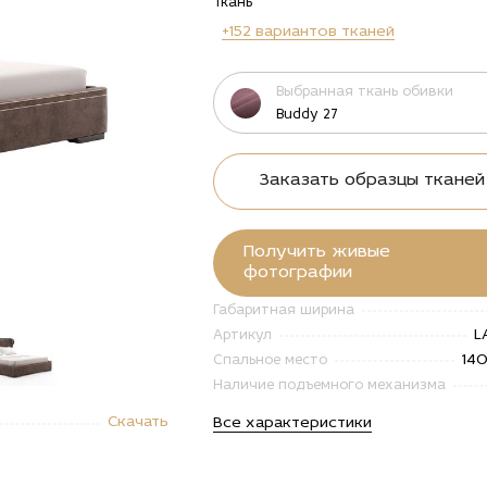
Ткань
+152 вариантов тканей
Выбранная ткань обивки
Buddy 27
Заказать образцы тканей
Получить живые
фотографии
Габаритная ширина
L
Артикул
14
Спальное место
Наличие подъемного механизма
"Купить
Скачать
Все характеристики
вать
спальная
оловьем