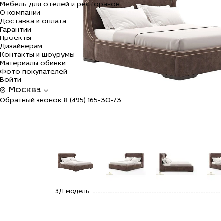
Мебель для отелей и ресторанов
О компании
Доставка и оплата
Гарантии
Проекты
Дизайнерам
Контакты и шоурумы
Материалы обивки
Фото покупателей
Войти
Москва
Обратный звонок
8 (495) 165-30-73
alt="Купить
alt="Купить
alt="Купить
alt=
3Д модель
Кровать
Кровать
Кровать
Кро
двуспальная
двуспальная
двуспальная
дву
с
с
с
с
изголовьем
изголовьем
изголовьем
изг