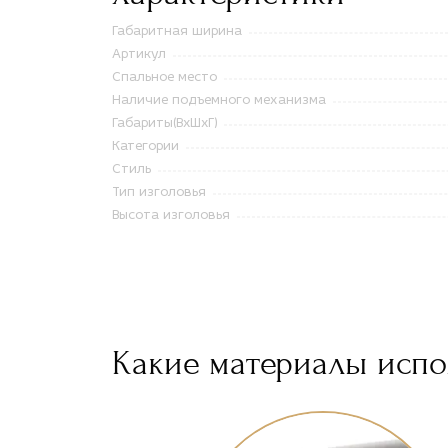
Габаритная ширина
Артикул
Спальное место
Наличие подъемного механизма
Габариты(ВxШxГ)
Категории
Стиль
Тип изголовья
Высота изголовья
Какие материалы испол