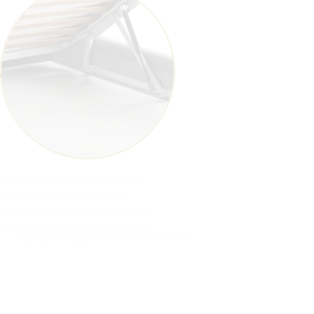
Бельевое дно из ЛМДФ
Усиленные газлифты
Металлическая обвязка
Металлические полочки
под ортопедическое основание