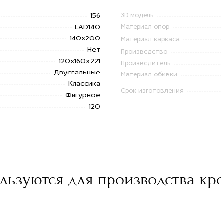
156
3D модель
LAD140
Материал опор
140x200
Материал каркаса
Нет
Производство
120х160х221
Производитель
Двуспальные
Материал обивки
Классика
Срок изготовления
Фигурное
120
ьзуются для производства кро