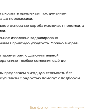
Эта кровать привлекает продуманным
а до неоклассики.
ьное основание короба исключает поломки, а
ки.
ильное изголовье задрапировано
чивает приятную упругость. Можно выбрать
м параметрам, с дополнительной
нера снимет любые сомнения ещё до
 Мы предлагаем выгодную стоимость без
нсультанты с радостью помогут с подбором
Все фото