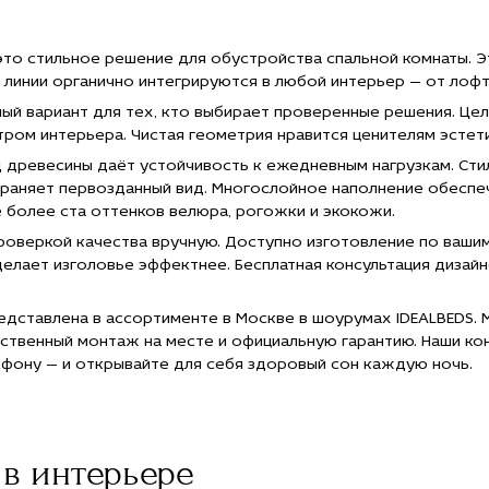
оне по
е
 600
это стильное решение для обустройства спальной комнаты. 
"
 линии органично интегрируются в любой интерьер — от лофт
e="Заказать
вать
й вариант для тех, кто выбирает проверенные решения. Цел
спальная
ом интерьера. Чистая геометрия нравится ценителям эстети
оловьем
д древесины даёт устойчивость к ежедневным нагрузкам. Ст
оне с
храняет первозданный вид. Многослойное наполнение обеспе
тавкой
е более ста оттенков велюра, рогожки и экокожи.
оскве">
роверкой качества вручную. Доступно изготовление по ваши
елает изголовье эффектнее. Бесплатная консультация дизай
едставлена в ассортименте в Москве в шоурумах IDEALBEDS.
ственный монтаж на месте и официальную гарантию. Наши ко
ефону — и открывайте для себя здоровый сон каждую ночь.
в интерьере