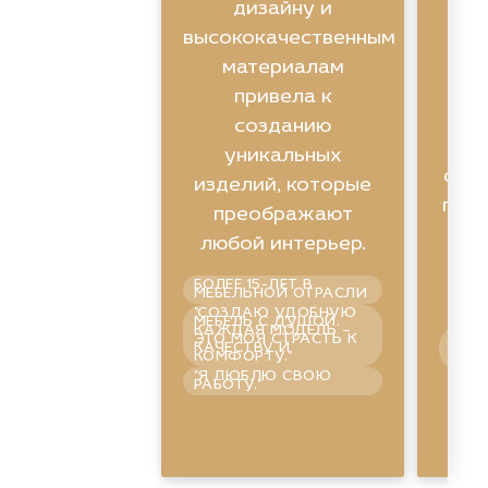
ви
дизайну и
высококачественным
ин
материалам
привела к
созданию
уникальных
фун
изделий, которые
помо
преображают
любой интерьер.
БОЛЕЕ 15-ЛЕТ В
п
МЕБЕЛЬНОЙ ОТРАСЛИ
"СОЗДАЮ УДОБНУЮ
МЕБЕЛЬ С ДУШОЙ.
КАЖДАЯ МОДЕЛЬ –
ГАР
ЭТО МОЯ СТРАСТЬ К
СПО
КАЧЕСТВУ И
УВЕ
КОМФОРТУ."
ПРА
"Я ЛЮБЛЮ СВОЮ
ШО
РАБОТУ."