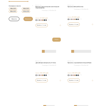
Двуспальные
Двуспальные
Спальное место
Кровать двуспальная с изголовьем
Кровать мягкая Фэллон
Сара Шерман
140x200
160x200
Размеры от:
130х156х216
Размеры от:
140х156х216
180x200
200x200
Цена:
95 400 руб.
Цена:
117 400 руб.
+152
+152
Купить в 1 клик
Купить в 1 клик
Шоурум
Двуспальные
Двуспальные
Дизайнерская кровать Аттика
Кровать с высоким изголовьем Квин
Размеры от:
150х156х217
Размеры от:
150х156х216
Цена:
106 000 руб.
Цена:
130 600 руб.
+152
+152
Купить в 1 клик
Купить в 1 клик