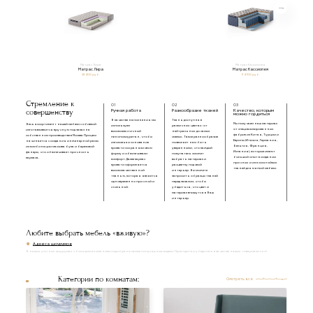
Матрас Лира
Матрас Кассиопея
Матрас Лира
Матрас Кассиопея
38 400 руб.
94 100 руб.
Стремление к
01
02
03
совершенству
Ручная работа
Разнообразие тканей
Качество, которым
можно гордиться
В качестве наполнения мы
Ткань доступна в
Мы получаем наш материал
Весь ассортимент нашей мебели с обивкой
используем
различных цветах: от
от специализированных
изготавливается вручную под заказ на
высокоэластичный
нейтральных до самых
фабрик из Китая, Турции и
собственном производстве в Москве. Процесс
пенополиуретан, чтобы
смелых. Такое разнообразие
Европы (Италия, Германия,
начинается с создания инженерной рамы
изголовье и основание
позволяет нам быть
Бельгия, Франция,
из комбинации массива бука и березовой
кровати сохраняли свою
уверенными, что каждый
Испания), которые имеют
фанеры, что обеспечивает прочность
форму и обеспечивали
покупатель сможет
большой опыт в создании
каркаса.
комфорт. Далее каркас
выбрать материал и
прочных и износостойких
кровати оформляется
расцветку под свой
тканей для мягкой мебели.
высококачественной
интерьер. Вы можете
тканью, которая является
запросить образцы тканей
одновременно прочной и
перед заказом, чтобы
стильной.
убедиться, что цвет и
материал впишутся в Ваш
интерьер.
Любите выбрать мебель «вживую»?
Адреса шоурумов
В наших уютных шоурумах с большим вниманием подобраны самые популярные модели. Приходите и убедитесь в качестве наших товаров лично!
Категории по комнатам:
Смотреть все