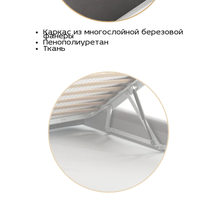
Каркас из многослойной березовой
фанеры
Пенополиуретан
Ткань
Бельевое дно из ЛМДФ
Усиленные газлифты
Металлическая обвязка