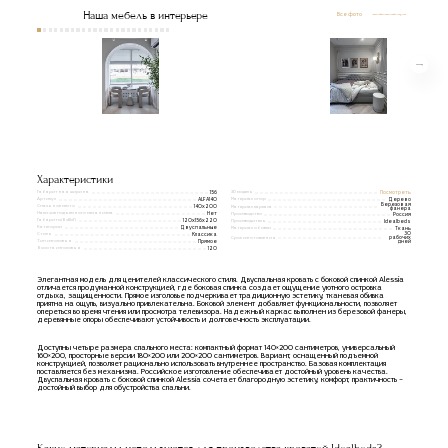
Наша мебель в интерьере
Все фото
Характеристики
Габаритная ширина
3D модель
156
Посмотреть
Артикул
Материал опор
ALFA140
Дерево
Березовая
Спальное место
140x200
Материал каркаса
фанера
Наличие подъемного механизма
Нет
Производство
Россия
Габариты(ВxШxГ)
120х156х220
Производитель
Idealbeds
Категории
Двуспальные
Материал обивки
Ткань
Стиль
30
Классика
Срок изготовления
рабочих
Тип изголовья
Прямое
дней
Высота изголовья
120
Элегантная модель для ценителей классического стиля. Двуспальная кровать с боковой спинкой Alessia
отличается продуманной конструкцией, где боковая спинка создает ощущение уютного островка
отдыха, защищенности. Прямое изголовье подчеркивает традиционную эстетику, тканевая обивка
приятна на ощупь, визуально привлекательна. Боковой элемент добавляет функциональности, позволяет
опереться во время чтения или просмотра телевизора. Надежный каркас выполнен из березовой фанеры,
деревянные опоры обеспечивают устойчивость и долговечность эксплуатации.
Доступны четыре размера спального места: компактный формат 140×200 сантиметров, универсальный
160×200, просторные версии 180×200 или 200×200 сантиметров. Вариант, оснащенный подъемной
конструкцией, позволяет рационально использовать внутреннее пространство. Базовая комплектация
поставляется без механизма. Российское изготовление обеспечивает достойный уровень качества.
Двуспальная кровать с боковой спинкой Alessia сочетает благородную эстетику, комфорт, практичность –
достойный выбор для обустройства спальни.