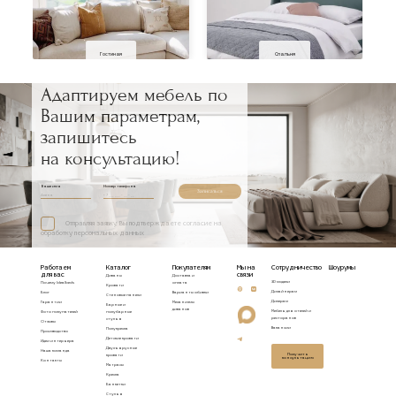
Гостиная
Спальня
Адаптируем мебель по
Вашим параметрам,
запишитесь
на консультацию!
Ваше имя
Номер телефона
Записаться
Отправляя заявку, Вы подтверждаете согласие на
обработку персональных данных
Работаем
Каталог
Покупателям
Мы на
Сотрудничество
Шоурумы
для вас
связи
Диваны
Доставка и
3D модели
Почему Idealbeds
оплата
Кровати
Дизайнерам
Блог
Варианты обивки
Стеновые панели
Дилерам
Гарантии
Механизмы
Барные и
диванов
Мебель для отелей и
Фото покупателей
полубарные
ресторанов
стулья
Отзывы
Вакансии
Полукресла
Производство
Детские кровати
Идеи интерьера
Двухъярусные
Наша команда
Получить
кровати
консультацию
Контакты
Матрасы
Кресла
Банкетки
Стулья