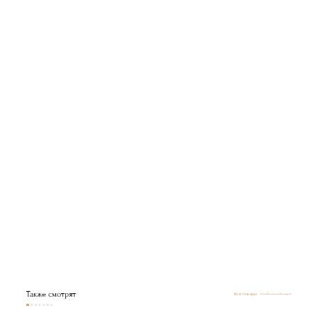
Металлические полочки
под ортопедическое основание
Также смотрят
Все товары