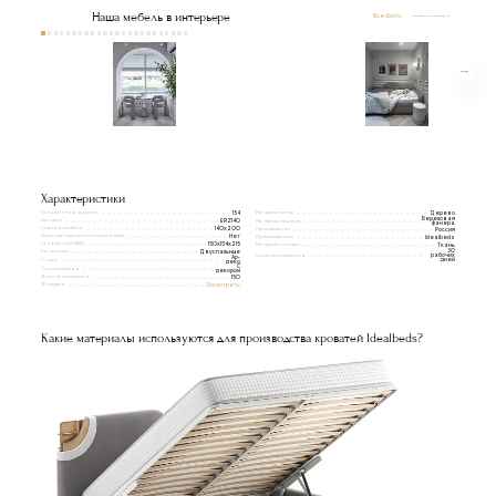
Наша мебель в интерьере
Все фото
Характеристики
Габаритная ширина
Материал опор
154
Дерево
Березовая
Артикул
ERZ140
Материал каркаса
фанера
Спальное место
140x200
Производство
Россия
Наличие подъемного механизма
Нет
Производитель
Idealbeds
Габариты(ВxШxГ)
150х154х215
Материал обивки
Ткань
Категории
30
Двуспальные
Срок изготовления
рабочих
Ар-
Стиль
дней
деко
С
Тип изголовья
декором
Высота изголовья
150
3D модель
Посмотреть
Какие материалы используются для производства кроватей Idealbeds?