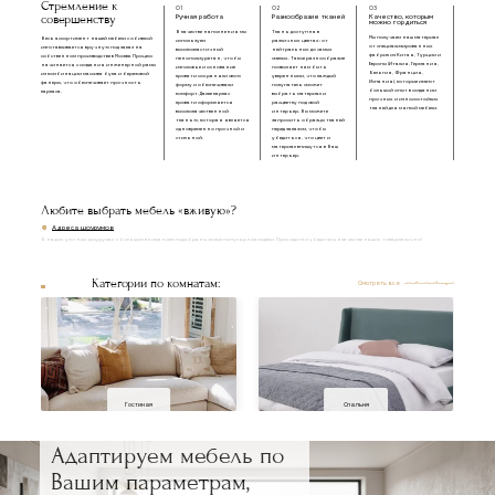
Стремление к
01
02
03
совершенству
Ручная работа
Разнообразие тканей
Качество, которым
можно гордиться
В качестве наполнения мы
Ткань доступна в
Мы получаем наш материал
Весь ассортимент нашей мебели с обивкой
используем
различных цветах: от
от специализированных
изготавливается вручную под заказ на
высокоэластичный
нейтральных до самых
фабрик из Китая, Турции и
собственном производстве в Москве. Процесс
пенополиуретан, чтобы
смелых. Такое разнообразие
Европы (Италия, Германия,
начинается с создания инженерной рамы
изголовье и основание
позволяет нам быть
Бельгия, Франция,
из комбинации массива бука и березовой
кровати сохраняли свою
уверенными, что каждый
Испания), которые имеют
фанеры, что обеспечивает прочность
форму и обеспечивали
покупатель сможет
большой опыт в создании
каркаса.
комфорт. Далее каркас
выбрать материал и
прочных и износостойких
кровати оформляется
расцветку под свой
тканей для мягкой мебели.
высококачественной
интерьер. Вы можете
тканью, которая является
запросить образцы тканей
одновременно прочной и
перед заказом, чтобы
стильной.
убедиться, что цвет и
материал впишутся в Ваш
интерьер.
Любите выбрать мебель «вживую»?
Адреса шоурумов
В наших уютных шоурумах с большим вниманием подобраны самые популярные модели. Приходите и убедитесь в качестве наших товаров лично!
Категории по комнатам:
Смотреть все
Гостиная
Спальня
Адаптируем мебель по
Вашим параметрам,