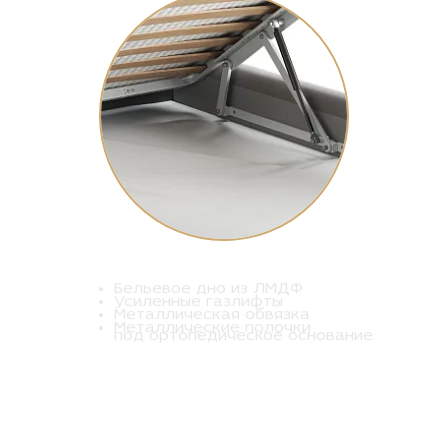
Бельевое дно из ЛМДФ
Усиленные газлифты
Металлическая обвязка
Металлические полочки
под ортопедическое основание