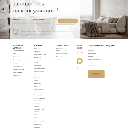
запишитесь
на консультацию!
Ваше имя
Номер телефона
Записаться
Отправляя заявку, Вы подтверждаете согласие на
обработку персональных данных
Работаем
Каталог
Покупателям
Мы на
Сотрудничество
Шоурумы
для вас
связи
Диваны
Доставка и
3D модели
Почему Idealbeds
оплата
Кровати
Дизайнерам
Блог
Варианты обивки
Стеновые панели
Дилерам
Гарантии
Механизмы
Барные и
диванов
Мебель для отелей и
Фото покупателей
полубарные
ресторанов
стулья
Отзывы
Вакансии
Полукресла
Производство
Детские кровати
Идеи интерьера
Двухъярусные
Наша команда
Получить
кровати
консультацию
Контакты
Матрасы
Кресла
Банкетки
Стулья
Дизайнерские
кушетки
Оттоманки
Журнальные и
приставные
столики
Зеркала
Прикроватные
тумбы
Столы
ТВ - тумбы
Уличная мебель
Аксессуары
Консоли