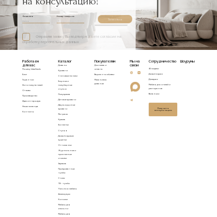
на консультацию!
Ваше имя
Номер телефона
Записаться
Отправляя заявку, Вы подтверждаете согласие на
обработку персональных данных
Работаем
Каталог
Покупателям
Мы на
Сотрудничество
Шоурумы
для вас
связи
Диваны
Доставка и
3D модели
Почему Idealbeds
оплата
Кровати
Дизайнерам
Блог
Варианты обивки
Стеновые панели
Дилерам
Гарантии
Механизмы
Барные и
диванов
Мебель для отелей и
Фото покупателей
полубарные
ресторанов
стулья
Отзывы
Вакансии
Полукресла
Производство
Детские кровати
Идеи интерьера
Двухъярусные
Наша команда
Получить
кровати
консультацию
Контакты
Матрасы
Кресла
Банкетки
Стулья
Дизайнерские
кушетки
Оттоманки
Журнальные и
приставные
столики
Зеркала
Прикроватные
тумбы
Столы
ТВ - тумбы
Уличная мебель
Аксессуары
Консоли
Мебель для
спальни
Мебель для