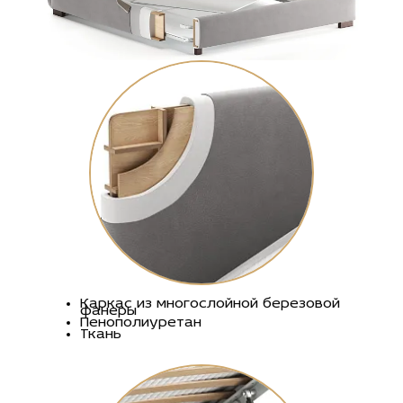
Каркас из многослойной березовой
фанеры
Пенополиуретан
Ткань