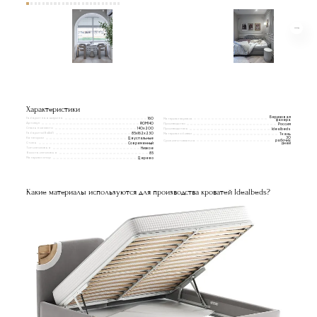
Характеристики
Березовая
Габаритная ширина
160
Материал каркаса
фанера
Артикул
ROM140
Производство
Россия
Спальное место
140x200
Производитель
Idealbeds
Габариты(ВxШxГ)
85х162х230
Материал обивки
Ткань
Категории
30
Двуспальные
Срок изготовления
рабочих
Стиль
Современный
дней
Тип изголовья
Низкое
Высота изголовья
85
Материал опор
Дерево
Какие материалы используются для производства кроватей Idealbeds?