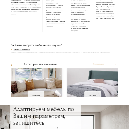
Мы получаем наш материал
Весь ассортимент нашей мебели с обивкой
используем
различных цветах: от
от специализированных
изготавливается вручную под заказ на
высокоэластичный
нейтральных до самых
фабрик из Китая, Турции и
собственном производстве в Москве. Процесс
пенополиуретан, чтобы
смелых. Такое разнообразие
Европы (Италия, Германия,
начинается с создания инженерной рамы
изголовье и основание
позволяет нам быть
Бельгия, Франция,
из комбинации массива бука и березовой
кровати сохраняли свою
уверенными, что каждый
Испания), которые имеют
фанеры, что обеспечивает прочность
форму и обеспечивали
покупатель сможет
большой опыт в создании
каркаса.
комфорт. Далее каркас
выбрать материал и
прочных и износостойких
кровати оформляется
расцветку под свой
тканей для мягкой мебели.
высококачественной
интерьер. Вы можете
тканью, которая является
запросить образцы тканей
одновременно прочной и
перед заказом, чтобы
стильной.
убедиться, что цвет и
материал впишутся в Ваш
интерьер.
Любите выбрать мебель «вживую»?
Адреса шоурумов
В наших уютных шоурумах с большим вниманием подобраны самые популярные модели. Приходите и убедитесь в качестве наших товаров лично!
Категории по комнатам:
Смотреть все
Гостиная
Спальня
Адаптируем мебель по
Вашим параметрам,
запишитесь