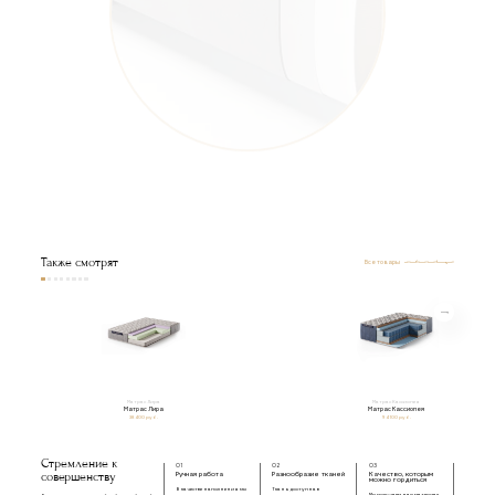
Съемный тканевый чехол на липучке
из валютина
Пенополиуретан
Многослойная березовая фанера
Металлическая обвязка
Металлические уголки
под ортопедическое основание
Также смотрят
Все товары
Матрас Лира
Матрас Кассиопея
Матрас Лира
Матрас Кассиопея
38 400 руб.
94 100 руб.
Стремление к
01
02
03
совершенству
Ручная работа
Разнообразие тканей
Качество, которым
можно гордиться
В качестве наполнения мы
Ткань доступна в