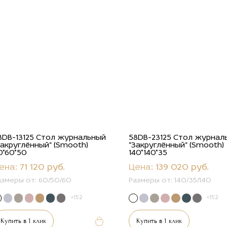
8DB-13125 Стол журнальный
58DB-23125 Стол журнал
Закруглённый" (Smooth)
"Закруглённый" (Smooth)
0*60*50
140*140*35
ена:
71 120 руб.
Цена:
139 020 руб.
азмеры от:
60/50/60
Размеры от:
140/35/140
+152
+152
Купить в 1 клик
Купить в 1 клик