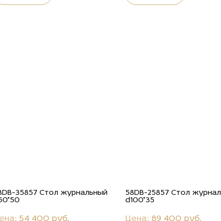
8DB-35857 Стол журнальный
58DB-25857 Стол журна
50*50
d100*35
ена:
54 400 руб.
Цена:
89 400 руб.