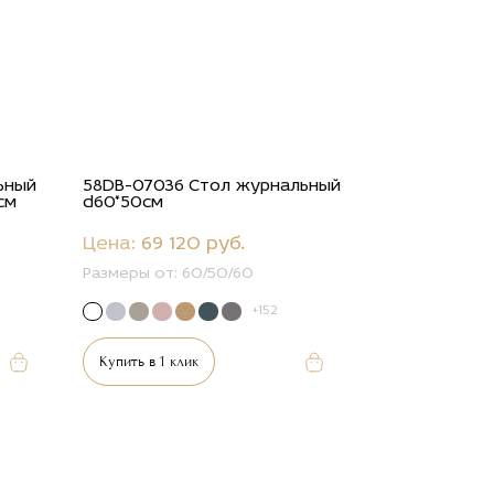
ьный
58DB-07036 Стол журнальный
5см
d60*50см
Цена:
69 120 руб.
Размеры от:
60/50/60
+152
Купить в 1 клик