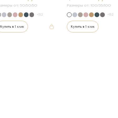
азмеры от:
50/50/50
Размеры от:
100/35/100
+152
+152
Купить в 1 клик
Купить в 1 клик