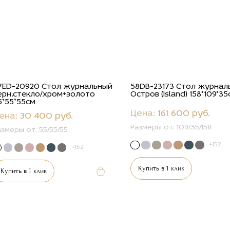
7ED-20920 Стол журнальный
58DB-23173 Стол журнал
ерн.стекло/хром+золото
Остров (Island) 158*109*3
5*55*55см
Цена:
161 600 руб.
ена:
30 400 руб.
Размеры от:
109/35/158
азмеры от:
55/55/55
+152
+152
Купить в 1 клик
Купить в 1 клик