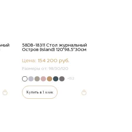
ьный
58DB-18311 Стол журнальный
м
Остров (Island) 120*98.5*30см
Цена:
154 200 руб.
Размеры от:
98/30/120
+152
Купить в 1 клик