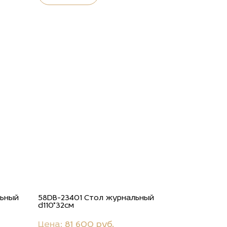
льный
58DB-23401 Стол журнальный
d110*32см
Цена:
81 600 руб.