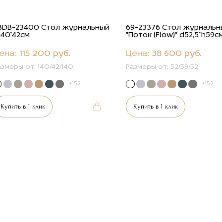
8DB-23400 Стол журнальный
69-23376 Стол журнальн
140*42см
"Поток (Flow)" d52,5*h59с
ена:
115 200 руб.
Цена:
38 600 руб.
азмеры от:
140/42/140
Размеры от:
52/59/52
+152
+152
Купить в 1 клик
Купить в 1 клик