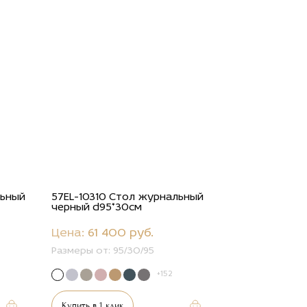
льный
57EL-10310 Стол журнальный
черный d95*30см
Цена:
61 400 руб.
Размеры от:
95/30/95
+152
Купить в 1 клик