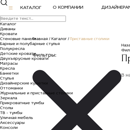
О КОМПАНИИ
ДИЗАЙНЕРА
КАТАЛОГ
Каталог
Диваны
Кровати
Стеновые панели
Главная /
Каталог /
Приставные столики
Барные и полубарные стулья
Наз
Полукресла
Фил
Детские кровати
П
Фильтры:
Двухъярусные кровати
Матрасы
Кресла
Банкетки
В н
Стулья
Дизайнерские кушетки
Оттоманки
Журнальные и приставные столики
Зеркала
Прикроватные тумбы
Столы
ТВ - тумбы
Уличная мебель
Аксессуары
Консоли