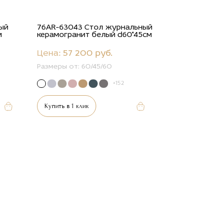
ый
76AR-63043 Стол журнальный
м
керамогранит белый d60*45см
Цена:
57 200 руб.
Размеры от:
60/45/60
+152
Купить в 1 клик