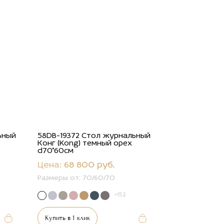
ьный
58DB-19372 Стол журнальный
Конг (Kong) темный орех
d70*60см
Цена:
68 800 руб.
Размеры от:
70/60/70
+152
Купить в 1 клик