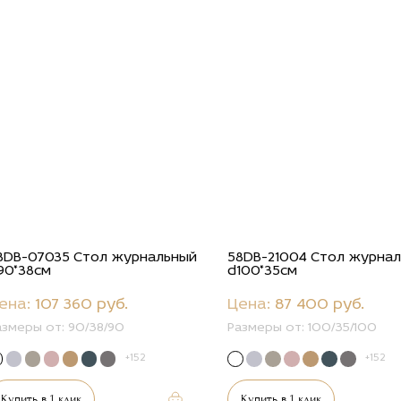
8DB-07035 Стол журнальный
58DB-21004 Стол журна
90*38см
d100*35см
ена:
107 360 руб.
Цена:
87 400 руб.
азмеры от:
90/38/90
Размеры от:
100/35/100
+152
+152
Купить в 1 клик
Купить в 1 клик