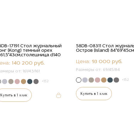
8DB-17191 Стол журнальный
58DB-08311 Стол журнал
онг (Kong) темный орех
Остров (Island) 84*69*45с
161,5*43см,столешница d140
Цена:
93 000 руб.
ена:
140 200 руб.
Размеры от:
69/45/84
азмеры от:
161/43/161
+152
+152
Купить в 1 клик
Купить в 1 клик