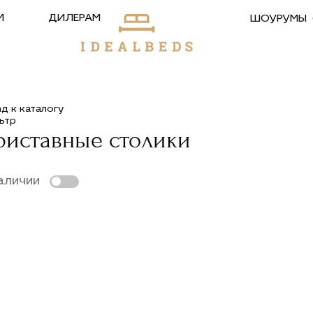
М
ДИЛЕРАМ
ШОУРУМЫ
ад к каталогу
ьтр
риставные столики
аличии