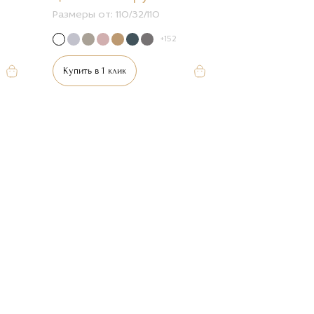
Размеры от:
110/32/110
+152
Купить в 1 клик