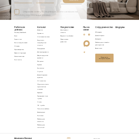
Записаться
Отправляя заявку, Вы подтверждаете согласие на
обработку персональных данных
Работаем
Каталог
Покупателям
Мы на
Сотрудничество
Шоурумы
для вас
связи
Диваны
Доставка и
3D модели
Почему Idealbeds
оплата
Кровати
Дизайнерам
Блог
Варианты обивки
Стеновые панели
Дилерам
Гарантии
Механизмы
Барные и
диванов
Мебель для отелей и
Фото покупателей
полубарные
ресторанов
стулья
Отзывы
Вакансии
Полукресла
Производство
Детские кровати
Идеи интерьера
Двухъярусные
Наша команда
Получить
кровати
консультацию
Контакты
Матрасы
Кресла
Банкетки
Стулья
Дизайнерские
кушетки
Оттоманки
Журнальные и
приставные
столики
Зеркала
Прикроватные
тумбы
Столы
ТВ - тумбы
Уличная мебель
Аксессуары
Консоли
Мебель для
спальни
Мебель для
гостиной
Шоурум в Москве
Карта сайта