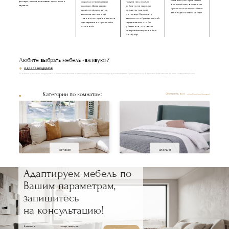
Испания), которые имеют
фанеры, что обеспечивает прочность
форму и обеспечивали
покупатель сможет
большой опыт в создании
каркаса.
комфорт. Далее каркас
выбрать материал и
прочных и износостойких
кровати оформляется
расцветку под свой
тканей для мягкой мебели.
высококачественной
интерьер. Вы можете
тканью, которая является
запросить образцы тканей
одновременно прочной и
перед заказом, чтобы
стильной.
убедиться, что цвет и
материал впишутся в Ваш
интерьер.
Любите выбрать мебель «вживую»?
Адреса шоурумов
В наших уютных шоурумах с большим вниманием подобраны самые популярные модели. Приходите и убедитесь в качестве наших товаров лично!
Категории по комнатам:
Смотреть все
Гостиная
Спальня
Адаптируем мебель по
Вашим параметрам,
запишитесь
на консультацию!
Ваше имя
Номер телефона