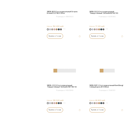
58DB-18311 Стол журнальный Остров
58DB-13125 Стол журнальный
(Island) 120*98.5*30см
"Закруглённый" (Smooth) 60*60*50
Размеры от:
98/30/120
Размеры от:
60/50/60
Цена:
154 200 руб.
Цена:
71 120 руб.
+152
+152
Купить в 1 клик
Купить в 1 клик
58DB-23125 Стол журнальный
58DB-19372 Стол журнальный Конг (Kong)
"Закруглённый" (Smooth) 140*140*35
темный орех d70*60см
Размеры от:
140/35/140
Размеры от:
70/60/70
Цена:
139 020 руб.
Цена:
68 800 руб.
+152
+152
Купить в 1 клик
Купить в 1 клик