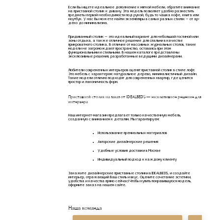
Если Вы ищете идеальное дополнение к мягкой мебели, обратите внимание
на приставной столик к дивану. Эта модель позволяет удобно разместить
предметы первой необходимости под рукой, будь то чашка кофе, книга или
ноутбук. У нас Вы можете найти экземпляры в самых разных стилях — от ар-
деко до минимализма.
Придиванный столик — это идеальный вариант для небольшой гостиной или
зоны отдыха, а также отличное решение для спальни в качестве
прикроватного столика. В отличие от массивных журнальных столов, такие
модели не загромождают пространство, оставаясь при этом
функциональными и стильными. В нашем каталоге представлены
эксклюзивные решения, разработанные ведущими дизайнерами.
Любители современных интерьеров оценят приставной столик в стиле лофт.
Это мебель с характером: натуральное дерево, минималистичный дизайн.
Такие модели отлично подходят для современных квартир, где ценится
простор и лаконичность форм.
Приставной столик на заказ от IDEALBEDS — эксклюзивное решение для
интерьера
Наш интернет-магазин предлагает только качественную мебель,
созданную с вниманием к деталям. Мы гарантируем:
Использование премиальных материалов
Авторские дизайнерские решения
Удобные условия доставки в Москве
Индивидуальный подход к каждому клиенту
Закажите дизайнерские приставные столики в IDEALBEDS, и создайте
интерьер, отражающий Ваш стиль и вкус. Оцените сочетание эстетики,
удобства и качества прямо сейчас! Чтобы купить понравившуюся модель,
оформите заказ на нашем сайте.
Наша команда