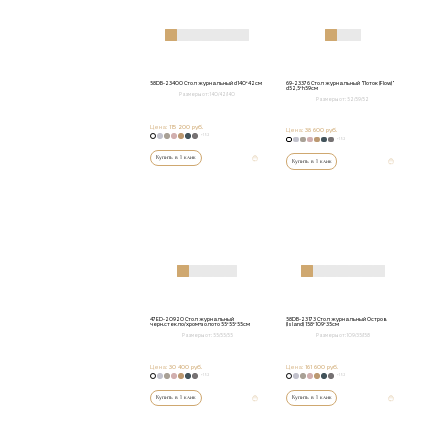
58DB-23400 Стол журнальный d140*42см
69-23376 Стол журнальный "Поток (Flow)"
d52,5*h59см
Размеры от:
140/42/140
Размеры от:
52/59/52
Цена:
115 200 руб.
Цена:
38 600 руб.
+152
+152
Купить в 1 клик
Купить в 1 клик
47ED-20920 Стол журнальный
58DB-23173 Стол журнальный Остров
черн.стекло/хром+золото 55*55*55см
(Island) 158*109*35см
Размеры от:
55/55/55
Размеры от:
109/35/158
Цена:
30 400 руб.
Цена:
161 600 руб.
+152
+152
Купить в 1 клик
Купить в 1 клик