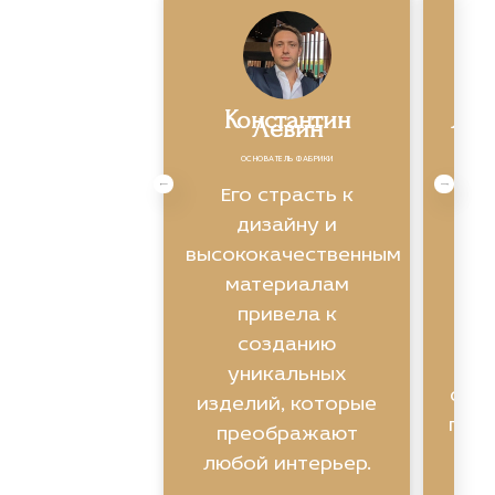
Константин
Яро
Левин
ОСНОВАТЕЛЬ ФАБРИКИ
Экс
Его страсть к
ви
дизайну и
высококачественным
ин
материалам
привела к
созданию
уникальных
фун
изделий, которые
помо
преображают
любой интерьер.