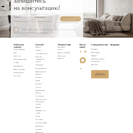
запишитесь
на консультацию!
Ваше имя
Номер телефона
Записаться
Отправляя заявку, Вы подтверждаете согласие на
обработку персональных данных
Работаем
Каталог
Покупателям
Мы на
Сотрудничество
Шоурумы
для вас
связи
Диваны
Доставка и
3D модели
Почему Idealbeds
оплата
Кровати
Дизайнерам
Блог
Варианты обивки
Стеновые панели
Дилерам
Гарантии
Механизмы
Барные и
диванов
Мебель для отелей и
Фото покупателей
полубарные
ресторанов
стулья
Отзывы
Вакансии
Полукресла
Производство
Детские кровати
Идеи интерьера
Двухъярусные
Наша команда
Получить
кровати
консультацию
Контакты
Матрасы
Кресла
Банкетки
Стулья
Дизайнерские
кушетки
Оттоманки
Журнальные и
приставные
столики
Зеркала
Прикроватные
тумбы
Столы
ТВ - тумбы
Уличная мебель
Аксессуары
Консоли
Мебель для