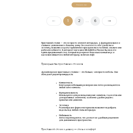
Показать еще
←
1
2
6
→
. . .
Приставной столик — это не просто элемент интерьера, а функциональное и
стильное дополнение к Вашему дому. Он сочетает в себе удобство и
эстетику, позволяя создать гармоничное пространство в гостиной, спальне или
рабочем кабинете. В интернет-магазине IDEALBEDS в Москве Вы можете
купить придиванный стол, который подчеркнет Ваш изысканный вкус и
идеально впишется в любой интерьер, включая лофт.
Преимущества приставных столиков
Дизайнерские приставные столики — это больше, чем просто мебель. Они
обладают рядом преимуществ:
Компактность
Благодаря небольшим размерам они легко размещаются в
любой зоне комнаты.
Функциональность
Используются для размещения книг, напитков, гаджетов или
декоративных элементов, особенно удобно рядом с
кроватью или диваном.
Эстетика
Разнообразие форм и материалов позволяет подобрать
модель под любой стиль интерьера.
Мобильность
Легко перемещаются, что делает их удобным решением
для динамичного пространства.
Приставной столик к дивану — стиль и комфорт