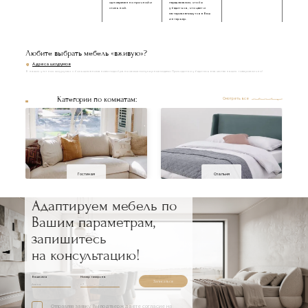
одновременно прочной и
перед заказом, чтобы
стильной.
убедиться, что цвет и
материал впишутся в Ваш
интерьер.
Любите выбрать мебель «вживую»?
Адреса шоурумов
В наших уютных шоурумах с большим вниманием подобраны самые популярные модели. Приходите и убедитесь в качестве наших товаров лично!
Категории по комнатам:
Смотреть все
Гостиная
Спальня
Адаптируем мебель по
Вашим параметрам,
запишитесь
на консультацию!
Ваше имя
Номер телефона
Записаться
Отправляя заявку, Вы подтверждаете согласие на