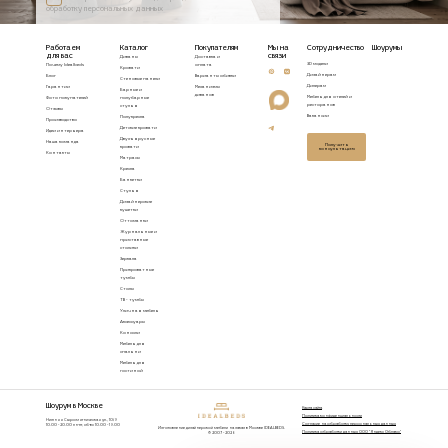
обработку персональных данных
Работаем
Каталог
Покупателям
Мы на
Сотрудничество
Шоурумы
для вас
связи
Диваны
Доставка и
3D модели
Почему Idealbeds
оплата
Кровати
Дизайнерам
Блог
Варианты обивки
Стеновые панели
Дилерам
Гарантии
Механизмы
Барные и
диванов
Мебель для отелей и
Фото покупателей
полубарные
ресторанов
стулья
Отзывы
Вакансии
Полукресла
Производство
Детские кровати
Идеи интерьера
Двухъярусные
Наша команда
Получить
кровати
консультацию
Контакты
Матрасы
Кресла
Банкетки
Стулья
Дизайнерские
кушетки
Оттоманки
Журнальные и
приставные
столики
Зеркала
Прикроватные
тумбы
Столы
ТВ - тумбы
Уличная мебель
Аксессуары
Консоли
Мебель для
спальни
Мебель для
гостиной
Шоурум в Москве
Карта сайта
Политика конфиденциальности
Нижняя Сыромятническая ул., 10/9
Согласие на обработку персональных данных
10.00 - 20.00 пн-пт, сб-вс 10.00 - 19.00
Изготовление дизайнерской мебели на заказ в Москве IDEALBEDS.
Политика обработки данных ООО "Яндекс Облако"
© 2007 - 2026