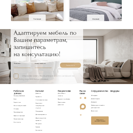
Гостиная
Спальня
Адаптируем мебель по
Вашим параметрам,
запишитесь
на консультацию!
Ваше имя
Номер телефона
Записаться
Отправляя заявку, Вы подтверждаете согласие на
обработку персональных данных
Работаем
Каталог
Покупателям
Мы на
Сотрудничество
Шоурумы
для вас
связи
Диваны
Доставка и
3D модели
Почему Idealbeds
оплата
Кровати
Дизайнерам
Блог
Варианты обивки
Стеновые панели
Дилерам
Гарантии
Механизмы
Барные и
диванов
Мебель для отелей и
Фото покупателей
полубарные
ресторанов
стулья
Отзывы
Вакансии
Полукресла
Производство
Детские кровати
Идеи интерьера
Двухъярусные
Наша команда
Получить
кровати
консультацию
Контакты
Матрасы
Кресла
Банкетки