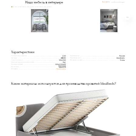
Наша мебель в интерьере
Все фото
Характеристики
Габаритная ширина
Производство
220
Россия
Артикул
Производитель
ARIE90
Idealbeds
Спальное место
Материал обивки
90х200
Ткань
Наличие подъемного механизма
Нет
Габариты(ВxШxГ)
100x220x107
Детские
Категории
кровати
3D модель
Посмотреть
Какие материалы используются для производства кроватей Idealbeds?