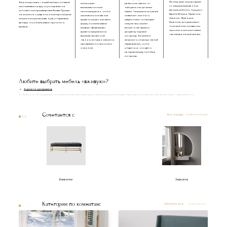
Мы получаем наш материал
Весь ассортимент нашей мебели с обивкой
используем
различных цветах: от
от специализированных
изготавливается вручную под заказ на
высокоэластичный
нейтральных до самых
фабрик из Китая, Турции и
собственном производстве в Москве. Процесс
пенополиуретан, чтобы
смелых. Такое разнообразие
Европы (Италия, Германия,
начинается с создания инженерной рамы
изголовье и основание
позволяет нам быть
Бельгия, Франция,
из комбинации массива бука и березовой
кровати сохраняли свою
уверенными, что каждый
Испания), которые имеют
фанеры, что обеспечивает прочность
форму и обеспечивали
покупатель сможет
большой опыт в создании
каркаса.
комфорт. Далее каркас
выбрать материал и
прочных и износостойких
кровати оформляется
расцветку под свой
тканей для мягкой мебели.
высококачественной
интерьер. Вы можете
тканью, которая является
запросить образцы тканей
одновременно прочной и
перед заказом, чтобы
стильной.
убедиться, что цвет и
материал впишутся в Ваш
интерьер.
Любите выбрать мебель «вживую»?
Адреса шоурумов
В наших уютных шоурумах с большим вниманием подобраны самые популярные модели. Приходите и убедитесь в качестве наших товаров лично!
Сочетается с
Все товары
Банкетки
Зеркала
Категории по комнатам:
Смотреть все