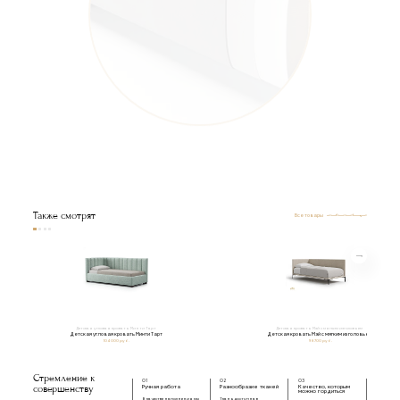
Съемный тканевый чехол на липучке
из валютина
Пенополиуретан
Многослойная березовая фанера
Металлическая обвязка
Металлические уголки
под ортопедическое основание
Также смотрят
Все товары
Детская угловая кровать Минти Тарт
Детская кровать Мэй с мягким изголовьем
Детская угловая кровать Минти Тарт
Детская кровать Мэй с мягким изголовьем
104 000 руб.
98 700 руб.
Стремление к
01
02
03
совершенству
Ручная работа
Разнообразие тканей
Качество, которым
можно гордиться
В качестве наполнения мы
Ткань доступна в