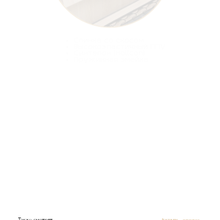
Спинка со скосом
Высокоэластичный ППУ
Синтепон (Hollcon)
Пружинная змейка
Также смотрят
Все товары