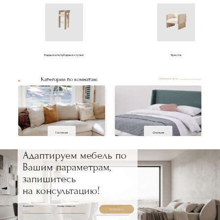
Барные и полубарные стулья
Кресла
Категории по комнатам:
Смотреть все
Гостиная
Спальня
Адаптируем мебель по
Вашим параметрам,
запишитесь
на консультацию!
Ваше имя
Номер телефона
Записаться