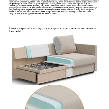
Особого внимания заслуживает конструкция дивана Маттео. Надежный каркас из березовой фанеры и
массива бука гарантирует прочность и долговечность изделия. Эргономичная форма сиденья позволяет с
комфортом разместиться как во время дружеских посиделок, так и в момент вечернего отдыха.
Благодаря отечественному производству, диван Маттео сочетает в себе европейское качество и
доступную стоимость. Каждая деталь проходит тщательный контроль, что подтверждает безупречную
репутацию бренда на рынке мягкой мебели. Выбирая прямой диван Маттео, Вы получаете не просто
предмет интерьера, а настоящий источник комфорта и стиля, который будет радовать Вас своим
безупречным видом и функциональностью многие годы.
Какие материалы используются для производства диванов с механизмом
Idealbeds?