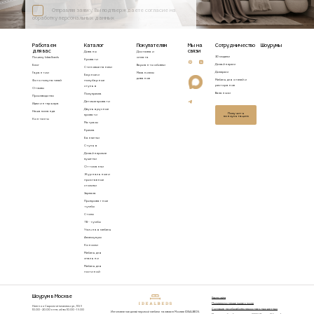
Отправляя заявку, Вы подтверждаете согласие на
обработку персональных данных
Работаем
Каталог
Покупателям
Мы на
Сотрудничество
Шоурумы
для вас
связи
Диваны
Доставка и
3D модели
Почему Idealbeds
оплата
Кровати
Дизайнерам
Блог
Варианты обивки
Стеновые панели
Дилерам
Гарантии
Механизмы
Барные и
диванов
Мебель для отелей и
Фото покупателей
полубарные
ресторанов
стулья
Отзывы
Вакансии
Полукресла
Производство
Детские кровати
Идеи интерьера
Двухъярусные
Наша команда
Получить
кровати
консультацию
Контакты
Матрасы
Кресла
Банкетки
Стулья
Дизайнерские
кушетки
Оттоманки
Журнальные и
приставные
столики
Зеркала
Прикроватные
тумбы
Столы
ТВ - тумбы
Уличная мебель
Аксессуары
Консоли
Мебель для
спальни
Мебель для
гостиной
Шоурум в Москве
Карта сайта
Политика конфиденциальности
Нижняя Сыромятническая ул., 10/9
Согласие на обработку персональных данных
10.00 - 20.00 пн-пт, сб-вс 10.00 - 19.00
Изготовление дизайнерской мебели на заказ в Москве IDEALBEDS.