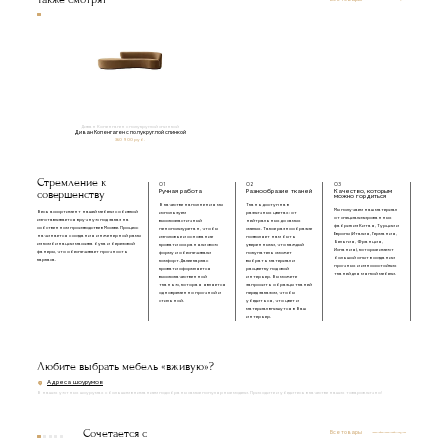
Диван Копенгаген с полукруглой спинкой
Диван Копенгаген с полукруглой спинкой
360 900 руб.
Стремление к
01
02
03
совершенству
Ручная работа
Разнообразие тканей
Качество, которым
можно гордиться
В качестве наполнения мы
Ткань доступна в
Мы получаем наш материал
Весь ассортимент нашей мебели с обивкой
используем
различных цветах: от
от специализированных
изготавливается вручную под заказ на
высокоэластичный
нейтральных до самых
фабрик из Китая, Турции и
собственном производстве в Москве. Процесс
пенополиуретан, чтобы
смелых. Такое разнообразие
Европы (Италия, Германия,
начинается с создания инженерной рамы
изголовье и основание
позволяет нам быть
Бельгия, Франция,
из комбинации массива бука и березовой
кровати сохраняли свою
уверенными, что каждый
Испания), которые имеют
фанеры, что обеспечивает прочность
форму и обеспечивали
покупатель сможет
большой опыт в создании
каркаса.
комфорт. Далее каркас
выбрать материал и
прочных и износостойких
кровати оформляется
расцветку под свой
тканей для мягкой мебели.
высококачественной
интерьер. Вы можете
тканью, которая является
запросить образцы тканей
одновременно прочной и
перед заказом, чтобы
стильной.
убедиться, что цвет и
материал впишутся в Ваш
интерьер.
Любите выбрать мебель «вживую»?
Адреса шоурумов
В наших уютных шоурумах с большим вниманием подобраны самые популярные модели. Приходите и убедитесь в качестве наших товаров лично!
Сочетается с
Все товары