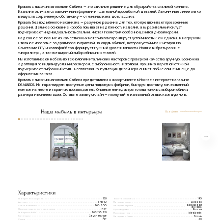
Кровать с высоким изголовьем Сабина — это стильное решение для обустройства спальной комнаты.
Изделие отличается лаконичными формами и тщательной проработкой деталей. Лаконичные линии легко
впишутся в современную обстановку — от минимализма до классики.
Кровать без подъёмного механизма — разумное решение для тех, кто предпочитает проверенные
решения. Цельное основание короба повышает надёжность изделия, а выразительный силуэт
подчёркивает индивидуальность спальни. Чистая геометрия особенно ценится дизайнерами.
Надёжное основание из качественных материалов гарантирует устойчивость к ежедневным нагрузкам.
Стильное изголовье задрапировано приятной на ощупь обивкой, которая устойчива к истиранию.
Сочетание ППУ и холлофайбера формирует нужный уровень мягкости. Можно выбрать разные
типоразмеры, а также широкий выбор обивочных тканей.
Мы изготавливаем мебель по технологиям итальянских мастеров с проверкой качества вручную. Возможна
адаптация по индивидуальным размерам, с выбором высоты изголовья. Прошивка каретной стяжкой
подчёркивает выбранный стиль. Бесплатная консультация дизайнера снимет любые сомнения ещё до
оформления заказа.
Кровать с высоким изголовьем Сабина представлена в ассортименте в Москве в интернет-магазине
IDEALBEDS. Мы гарантируем доступные цены напрямую с фабрики, быструю доставку, качественный
монтаж на месте и гарантию производителя. Опытные менеджеры готовы помочь с выбором обивки,
размера и комплектации. Оставьте заявку онлайн — и получайте идеальный отдых каждую ночь.
Наша мебель в интерьере
Все фото
Характеристики
Габаритная ширина
Высота изголовья
158
140
Артикул
Материал опор
SAB140
Дерево
Березовая
Спальное место
140x200
Материал каркаса
фанера
Наличие подъемного механизма
Нет
Производство
Россия
Габариты(ВxШxГ)
140х158х218
Производитель
Idealbeds
Категории
Двуспальные
Материал обивки
Ткань
Ар-
30
Стиль