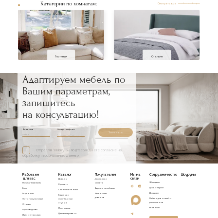
Категории по комнатам:
Смотреть все
Гостиная
Спальня
Адаптируем мебель по
Вашим параметрам,
запишитесь
на консультацию!
Ваше имя
Номер телефона
Записаться
Отправляя заявку, Вы подтверждаете согласие на
обработку персональных данных
Работаем
Каталог
Покупателям
Мы на
Сотрудничество
Шоурумы
для вас
связи
Диваны
Доставка и
3D модели
Почему Idealbeds
оплата
Кровати
Дизайнерам
Блог
Варианты обивки
Стеновые панели
Дилерам
Гарантии
Механизмы
Барные и
диванов
Мебель для отелей и
Фото покупателей
полубарные
ресторанов
стулья
Отзывы
Вакансии
Полукресла
Производство
Детские кровати
Идеи интерьера