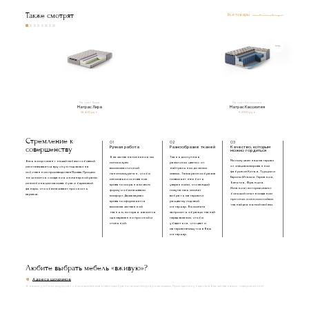
Также смотрят
Все товары
Матрас Лира
Матрас Кассиопея
Матрас Лира
Матрас Кассиопея
38 400 руб.
94 100 руб.
Стремление к
01
02
03
совершенству
Ручная работа
Разнообразие тканей
Качество, которым
можно гордиться
В качестве наполнения мы
Ткань доступна в
Мы получаем наш материал
Весь ассортимент нашей мебели с обивкой
используем
различных цветах: от
от специализированных
изготавливается вручную под заказ на
высокоэластичный
нейтральных до самых
фабрик из Китая, Турции и
собственном производстве в Москве. Процесс
пенополиуретан, чтобы
смелых. Такое разнообразие
Европы (Италия, Германия,
начинается с создания инженерной рамы
изголовье и основание
позволяет нам быть
Бельгия, Франция,
из комбинации массива бука и березовой
кровати сохраняли свою
уверенными, что каждый
Испания), которые имеют
фанеры, что обеспечивает прочность
форму и обеспечивали
покупатель сможет
большой опыт в создании
каркаса.
комфорт. Далее каркас
выбрать материал и
прочных и износостойких
кровати оформляется
расцветку под свой
тканей для мягкой мебели.
высококачественной
интерьер. Вы можете
тканью, которая является
запросить образцы тканей
одновременно прочной и
перед заказом, чтобы
стильной.
убедиться, что цвет и
материал впишутся в Ваш
интерьер.
Любите выбрать мебель «вживую»?
Адреса шоурумов
В наших уютных шоурумах с большим вниманием подобраны самые популярные модели. Приходите и убедитесь в качестве наших товаров лично!