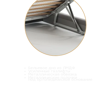
Бельевое дно из ЛМДФ
Усиленные газлифты
Металлическая обвязка
Металлические полочки
под ортопедическое основание