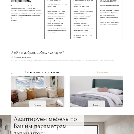
совершенству
Ручная работа
Разнообразие тканей
Качество, которым
можно гордиться
В качестве наполнения мы
Ткань доступна в
Мы получаем наш материал
Весь ассортимент нашей мебели с обивкой
используем
различных цветах: от
от специализированных
изготавливается вручную под заказ на
высокоэластичный
нейтральных до самых
фабрик из Китая, Турции и
собственном производстве в Москве. Процесс
пенополиуретан, чтобы
смелых. Такое разнообразие
Европы (Италия, Германия,
начинается с создания инженерной рамы
изголовье и основание
позволяет нам быть
Бельгия, Франция,
из комбинации массива бука и березовой
кровати сохраняли свою
уверенными, что каждый
Испания), которые имеют
фанеры, что обеспечивает прочность
форму и обеспечивали
покупатель сможет
большой опыт в создании
каркаса.
комфорт. Далее каркас
выбрать материал и
прочных и износостойких
кровати оформляется
расцветку под свой
тканей для мягкой мебели.
высококачественной
интерьер. Вы можете
тканью, которая является
запросить образцы тканей
одновременно прочной и
перед заказом, чтобы
стильной.
убедиться, что цвет и
материал впишутся в Ваш
интерьер.
Любите выбрать мебель «вживую»?
Адреса шоурумов
В наших уютных шоурумах с большим вниманием подобраны самые популярные модели. Приходите и убедитесь в качестве наших товаров лично!
Категории по комнатам:
Смотреть все
Гостиная
Спальня
Адаптируем мебель по
Вашим параметрам,
запишитесь