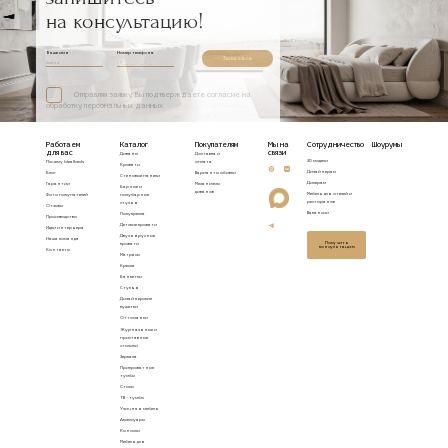
на консультацию!
Ваше имя
Номер телефона
Записаться
Отправляя заявку, Вы подтверждаете согласие на
обработку персональных данных
Работаем
Каталог
Покупателям
Мы на
Сотрудничество
Шоурумы
для вас
связи
Диваны
Доставка и
3D модели
Почему Idealbeds
оплата
Кровати
Дизайнерам
Блог
Варианты обивки
Стеновые панели
Дилерам
Гарантии
Механизмы
Барные и
диванов
Мебель для отелей и
Фото покупателей
полубарные
ресторанов
стулья
Отзывы
Вакансии
Полукресла
Производство
Детские кровати
Идеи интерьера
Двухъярусные
Наша команда
Получить
кровати
консультацию
Контакты
Матрасы
Кресла
Банкетки
Стулья
Дизайнерские
кушетки
Оттоманки
Журнальные и
приставные
столики
Зеркала
Прикроватные
тумбы
Столы
ТВ - тумбы
Уличная мебель
Аксессуары
Консоли
Мебель для