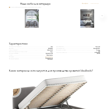
Наша мебель в интерьере
Все фото
Характеристики
Габаритная ширина
Производство
152
Россия
Артикул
Производитель
WAV140
Idealbeds
Спальное место
Материал обивки
140x200
Ткань
30
Наличие подъемного механизма
Нет
Срок изготовления
рабочих
Габариты(ВxШxГ)
дней
130x152x217
Стиль
Классика
3D модель
Посмотреть
Березовая
Материал каркаса
фанера
Какие материалы используются для производства кроватей Idealbeds?