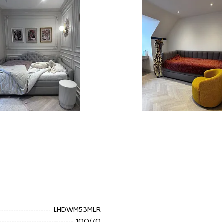
LHDWM53MLR
100/70