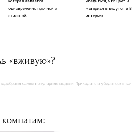
которая является
убедиться, что цвет и
одновременно прочной и
материал впишутся в 
стильной.
интерьер.
ль «вживую»?
одобраны самые популярные модели. Приходите и убедитесь в кач
 комнатам: