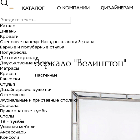
О КОМПАНИИ
ДИЗАЙНЕРАМ
КАТАЛОГ
Каталог
Диваны
Кровати
Стеновые панели
Назад к каталогу Зеркала
Барные и полубарные стулья
Полукресла
Детские кровати
Зеркало "Велингтон"
Двухъярусные кровати
Матрасы
Кресла
Настенные
Банкетки
Стулья
Дизайнерские кушетки
Оттоманки
Журнальные и приставные столики
Зеркала
Прикроватные тумбы
Столы
ТВ - тумбы
Уличная мебель
Аксессуары
Консоли