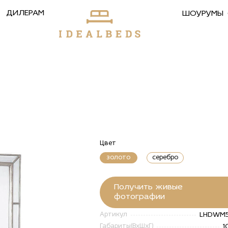
ДИЛЕРАМ
ШОУРУМЫ
Цвет
золото
серебро
Получить живые
фотографии
LHDWM
Артикул
1
Габариты(ВxШxГ)