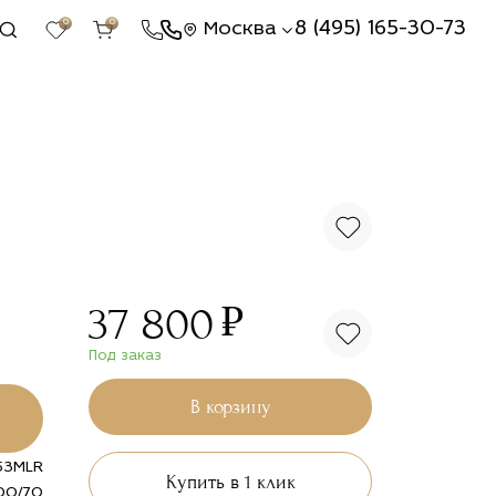
0
0
8 (495) 165-30-73
Москва
₽
37 800
Под заказ
В корзину
53MLR
Купить в 1 клик
00/70