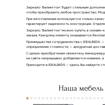
руб."
title="Заказать
Зеркало "Велингтон" будет стильным дополне
Зеркало
чтобы преобразить любое пространство. Мод
"Велингтон"
с
При изготовлении используются только каче
доставкой
гарантирует надежность конструкции. Отделк
в Москве">
Зеркало "Велингтон" можно купить в онлайн-
заказа. Каждому клиенту оказывается беспла
Преимущества сотрудничества с IDEALBEDS: —
определение стоимости; — аккуратная доставк
С целью приобретения свяжитесь менеджеру ч
на сайте непрерывно добавляются новинки, 
Приходите в IDEALBEDS — здесь Вы найдете с
Наша мебель 