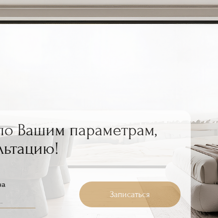
по Вашим параметрам,
льтацию!
на
Записаться