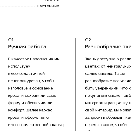
Настенные
01
02
Ручная работа
Разнообразие тк
В качестве наполнения мы
Ткань доступна в разл
используем
цветах: от нейтральны
высокоэластичный
самых смелых. Такое
пенополиуретан, чтобы
разнообразие позволяе
изголовье и основание
быть уверенными, что 
кровати сохраняли свою
покупатель сможет выб
форму и обеспечивали
материал и расцветку 
комфорт. Далее каркас
свой интерьер. Вы може
кровати оформляется
запросить образцы тка
высококачественной тканью,
перед заказом, чтобы