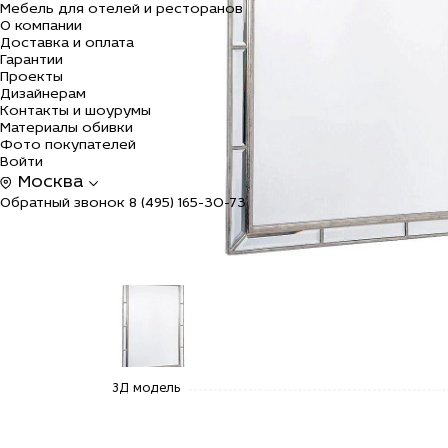
Мебель для отелей и ресторанов
О компании
Доставка и оплата
Гарантии
Проекты
Дизайнерам
Контакты и шоурумы
Материалы обивки
Фото покупателей
Войти
Москва
Обратный звонок
8 (495) 165-30-73
alt="Купить
3Д модель
Зеркало
"Велингтон"
по цене
37 800