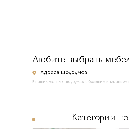
Любите выбрать мебе
Адреса шоурумов
В наших уютных шоурумах с большим вниманием п
Категории по