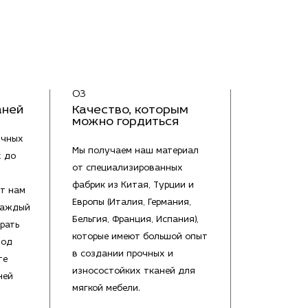
03
аней
Качество, которым
можно гордиться
ичных
Мы получаем наш материал
х до
от специализированных
фабрик из Китая, Турции и
т нам
Европы (Италия, Германия,
каждый
Бельгия, Франция, Испания),
рать
которые имеют большой опыт
под
в создании прочных и
те
износостойких тканей для
ней
мягкой мебели.