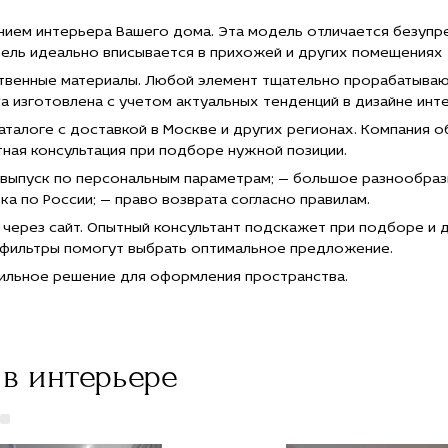
нием интерьера Вашего дома. Эта модель отличается безупр
ель идеально вписывается в прихожей и других помещениях 
ственные материалы. Любой элемент тщательно прорабатываю
а изготовлена с учетом актуальных тенденций в дизайне инт
каталоге с доставкой в Москве и других регионах. Компания
тная консультация при подборе нужной позиции.
 выпуск по персональным параметрам; — большое разнообраз
а по России; — право возврата согласно правилам.
ерез сайт. Опытный консультант подскажет при подборе и д
а фильтры помогут выбрать оптимальное предложение.
тильное решение для оформления пространства.
в интерьере