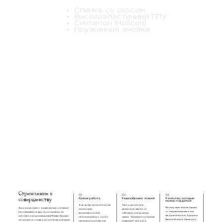
Спинка со скосом
Высокоэластичный ППУ
Синтепон (Hollcon)
Пружинная змейка
Стремление к
01
02
03
совершенству
Ручная работа
Разнообразие тканей
Качество, которым
можно гордиться
В качестве наполнения мы
Ткань доступна в
Мы получаем наш материал
Весь ассортимент нашей мебели с обивкой
используем
различных цветах: от
от специализированных
изготавливается вручную под заказ на
высокоэластичный
нейтральных до самых
фабрик из Китая, Турции и
собственном производстве в Москве. Процесс
пенополиуретан, чтобы
смелых. Такое разнообразие
Европы (Италия, Германия,
начинается с создания инженерной рамы
изголовье и основание
позволяет нам быть