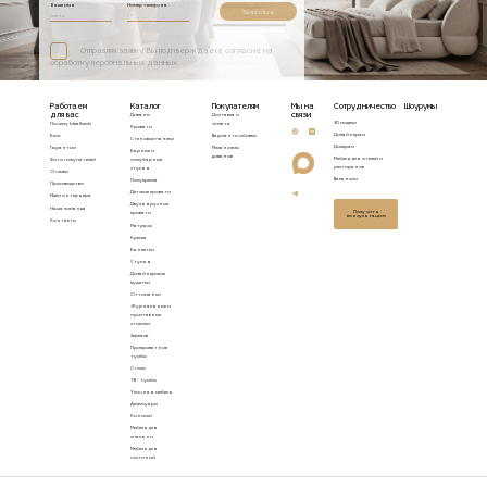
Ваше имя
Номер телефона
Записаться
Отправляя заявку, Вы подтверждаете согласие на
обработку персональных данных
Работаем
Каталог
Покупателям
Мы на
Сотрудничество
Шоурумы
для вас
связи
Диваны
Доставка и
3D модели
Почему Idealbeds
оплата
Кровати
Дизайнерам
Блог
Варианты обивки
Стеновые панели
Дилерам
Гарантии
Механизмы
Барные и
диванов
Мебель для отелей и
Фото покупателей
полубарные
ресторанов
стулья
Отзывы
Вакансии
Полукресла
Производство
Детские кровати
Идеи интерьера
Двухъярусные
Наша команда
Получить
кровати
консультацию
Контакты
Матрасы
Кресла
Банкетки
Стулья
Дизайнерские
кушетки
Оттоманки
Журнальные и
приставные
столики
Зеркала
Прикроватные
тумбы
Столы
ТВ - тумбы
Уличная мебель
Аксессуары
Консоли
Мебель для
спальни
Мебель для
гостиной