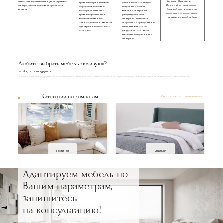
Бельгия, Франция,
из комбинации массива бука и березовой
кровати сохраняли свою
уверенными, что каждый
Испания), которые имеют
фанеры, что обеспечивает прочность
форму и обеспечивали
покупатель сможет
большой опыт в создании
каркаса.
комфорт. Далее каркас
выбрать материал и
прочных и износостойких
кровати оформляется
расцветку под свой
тканей для мягкой мебели.
высококачественной
интерьер. Вы можете
тканью, которая является
запросить образцы тканей
одновременно прочной и
перед заказом, чтобы
стильной.
убедиться, что цвет и
материал впишутся в Ваш
интерьер.
Любите выбрать мебель «вживую»?
Адреса шоурумов
В наших уютных шоурумах с большим вниманием подобраны самые популярные модели. Приходите и убедитесь в качестве наших товаров лично!
Категории по комнатам:
Смотреть все
Гостиная
Спальня
Адаптируем мебель по
Вашим параметрам,
запишитесь
на консультацию!