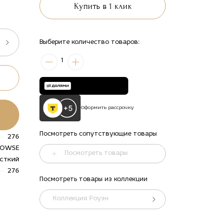
Купить в 1 клик
Выберите количество товаров:
1
Оформить рассрочку
Посмотреть сопутствующие товары
276
OWSE
Посмотреть товары
сткий
276
Посмотреть товары из коллекции
ть
alt="Купить
Диван
Коллекция Роуэн
угловой
ый
модульный
Роуэн в