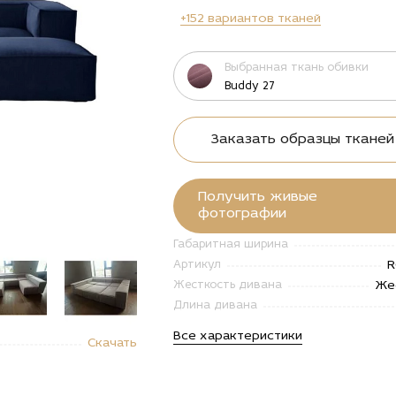
+152 вариантов тканей
Выбранная ткань обивки
Buddy 27
Заказать образцы тканей
Получить живые
фотографии
Габаритная ширина
R
Артикул
Же
Жесткость дивана
Длина дивана
"Купить
alt="Купить
alt="Купить
alt="Купить
alt="Купи
Все характеристики
Скачать
ан
Диван
Диван
Диван
Диван
овой
угловой
угловой
угловой
угловой
ульный
модульный
модульный
модульный
модульн
эн в
Роуэн в
Роуэн в
Роуэн в
Роуэн в