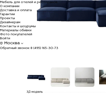
Мебель для отелей и ресторанов
О компании
Доставка и оплата
Гарантии
Проекты
Дизайнерам
Контакты и шоурумы
Материалы обивки
Фото покупателей
Войти
Москва
Обратный звонок
8 (495) 165-30-73
alt="Купить
alt="Купить
alt="Купить
alt=
3Д модель
Диван
Диван
Диван
Див
угловой
угловой
угловой
угл
модульный
модульный
модульный
мод
Роуэн в
Роуэн в
Роуэн в
Роу