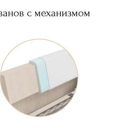
ванов с механизмом
Спинка со скосом
Высокоэластичный ППУ
Синтепон (Hollcon)