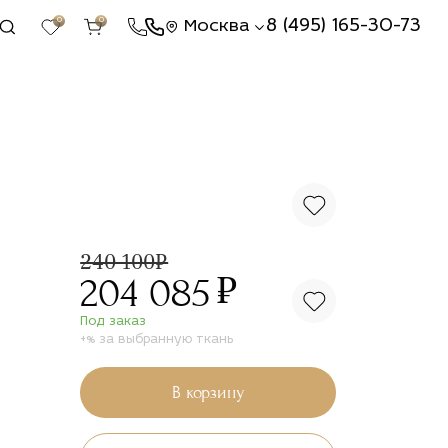
0
0
8 (495) 165-30-73
Москва
240 100₽
₽
204 085
Под заказ
+% за выбранную ткань
В корзину