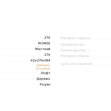
276
Материал каркаса
ROWSE
Производство
Жесткий
Производитель
276
Материал обивки
62х276х184
Срок изготовления
Диваны
,
Угловые
Лофт
Дерево
Роуэн