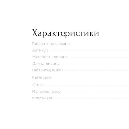
Характеристики
Габаритная ширина
Артикул
Жесткость дивана
Длина дивана
Габариты(ВxШxГ)
Категории
Стиль
Материал опор
Коллекция