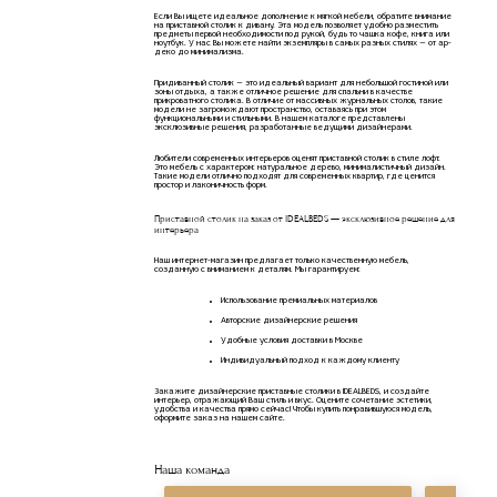
Если Вы ищете идеальное дополнение к мягкой мебели, обратите внимание
на приставной столик к дивану. Эта модель позволяет удобно разместить
предметы первой необходимости под рукой, будь то чашка кофе, книга или
ноутбук. У нас Вы можете найти экземпляры в самых разных стилях — от ар-
деко до минимализма.
Придиванный столик — это идеальный вариант для небольшой гостиной или
зоны отдыха, а также отличное решение для спальни в качестве
прикроватного столика. В отличие от массивных журнальных столов, такие
модели не загромождают пространство, оставаясь при этом
функциональными и стильными. В нашем каталоге представлены
эксклюзивные решения, разработанные ведущими дизайнерами.
Любители современных интерьеров оценят приставной столик в стиле лофт.
Это мебель с характером: натуральное дерево, минималистичный дизайн.
Такие модели отлично подходят для современных квартир, где ценится
простор и лаконичность форм.
Приставной столик на заказ от IDEALBEDS — эксклюзивное решение для
интерьера
Наш интернет-магазин предлагает только качественную мебель,
созданную с вниманием к деталям. Мы гарантируем:
Использование премиальных материалов
Авторские дизайнерские решения
Удобные условия доставки в Москве
Индивидуальный подход к каждому клиенту
Закажите дизайнерские приставные столики в IDEALBEDS, и создайте
интерьер, отражающий Ваш стиль и вкус. Оцените сочетание эстетики,
удобства и качества прямо сейчас! Чтобы купить понравившуюся модель,
оформите заказ на нашем сайте.
Наша команда