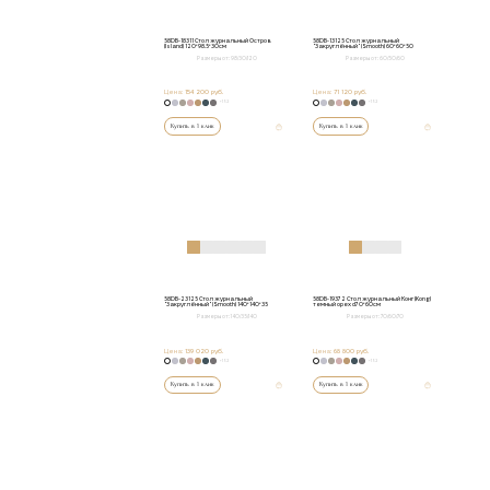
58DB-18311 Стол журнальный Остров
58DB-13125 Стол журнальный
(Island) 120*98.5*30см
"Закруглённый" (Smooth) 60*60*50
Размеры от:
98/30/120
Размеры от:
60/50/60
Цена:
154 200 руб.
Цена:
71 120 руб.
+152
+152
Купить в 1 клик
Купить в 1 клик
58DB-23125 Стол журнальный
58DB-19372 Стол журнальный Конг (Kong)
"Закруглённый" (Smooth) 140*140*35
темный орех d70*60см
Размеры от:
140/35/140
Размеры от:
70/60/70
Цена:
139 020 руб.
Цена:
68 800 руб.
+152
+152
Купить в 1 клик
Купить в 1 клик