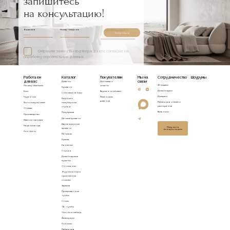
запишитесь
на консультацию!
Ваше имя
Номер телефона
Записаться
Отправляя заявку, Вы подтверждаете согласие на
обработку персональных данных
Работаем
Каталог
Покупателям
Мы на
Сотрудничество
Шоурумы
для вас
связи
Диваны
Доставка и
3D модели
Почему Idealbeds
оплата
Кровати
Дизайнерам
Блог
Варианты обивки
Стеновые панели
Дилерам
Гарантии
Механизмы
Барные и
диванов
Мебель для отелей и
Фото покупателей
полубарные
ресторанов
стулья
Отзывы
Вакансии
Полукресла
Производство
Детские кровати
Идеи интерьера
Двухъярусные
Наша команда
Получить
кровати
консультацию
Контакты
Матрасы
Кресла
Банкетки
Стулья
Дизайнерские
кушетки
Оттоманки
Журнальные и
приставные
столики
Зеркала
Прикроватные
тумбы
Столы
ТВ - тумбы
Уличная мебель
Аксессуары
Консоли
Мебель для