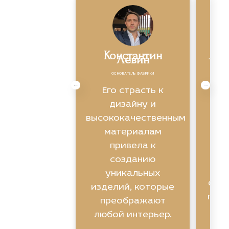
Константин
Яро
Левин
ОСНОВАТЕЛЬ ФАБРИКИ
Экс
Его страсть к
ви
дизайну и
высококачественным
ин
материалам
привела к
созданию
уникальных
фун
изделий, которые
помо
преображают
любой интерьер.