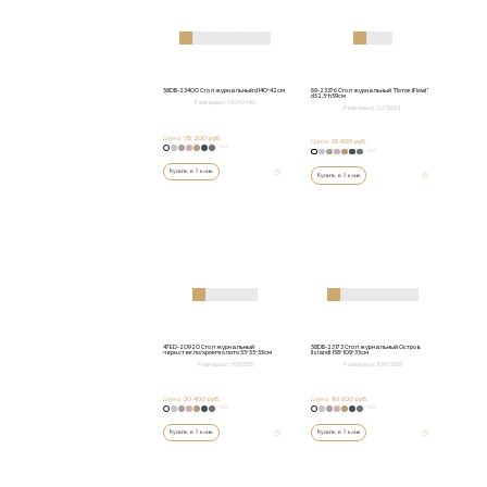
58DB-23400 Стол журнальный d140*42см
69-23376 Стол журнальный "Поток (Flow)"
d52,5*h59см
Размеры от:
140/42/140
Размеры от:
52/59/52
Цена:
115 200 руб.
Цена:
38 600 руб.
+152
+152
Купить в 1 клик
Купить в 1 клик
47ED-20920 Стол журнальный
58DB-23173 Стол журнальный Остров
черн.стекло/хром+золото 55*55*55см
(Island) 158*109*35см
Размеры от:
55/55/55
Размеры от:
109/35/158
Цена:
30 400 руб.
Цена:
161 600 руб.
+152
+152
Купить в 1 клик
Купить в 1 клик