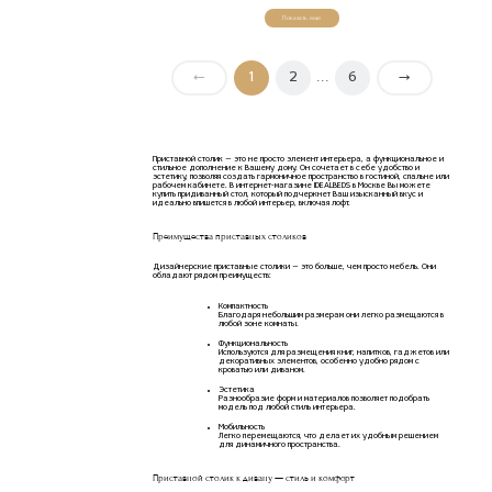
Показать еще
←
1
2
6
→
. . .
Приставной столик — это не просто элемент интерьера, а функциональное и
стильное дополнение к Вашему дому. Он сочетает в себе удобство и
эстетику, позволяя создать гармоничное пространство в гостиной, спальне или
рабочем кабинете. В интернет-магазине IDEALBEDS в Москве Вы можете
купить придиванный стол, который подчеркнет Ваш изысканный вкус и
идеально впишется в любой интерьер, включая лофт.
Преимущества приставных столиков
Дизайнерские приставные столики — это больше, чем просто мебель. Они
обладают рядом преимуществ:
Компактность
Благодаря небольшим размерам они легко размещаются в
любой зоне комнаты.
Функциональность
Используются для размещения книг, напитков, гаджетов или
декоративных элементов, особенно удобно рядом с
кроватью или диваном.
Эстетика
Разнообразие форм и материалов позволяет подобрать
модель под любой стиль интерьера.
Мобильность
Легко перемещаются, что делает их удобным решением
для динамичного пространства.
Приставной столик к дивану — стиль и комфорт