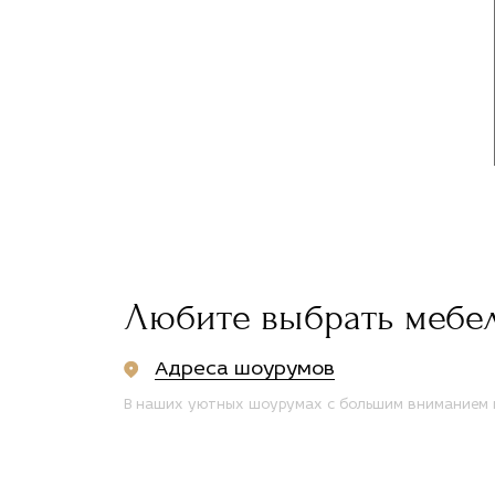
Любите выбрать мебе
Адреса шоурумов
В наших уютных шоурумах с большим вниманием п