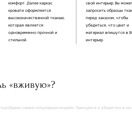
комфорт. Далее каркас
свой интерьер. Вы може
кровати оформляется
запросить образцы тка
высококачественной тканью,
перед заказом, чтобы
которая является
убедиться, что цвет и
одновременно прочной и
материал впишутся в 
стильной.
интерьер.
ль «вживую»?
одобраны самые популярные модели. Приходите и убедитесь в кач