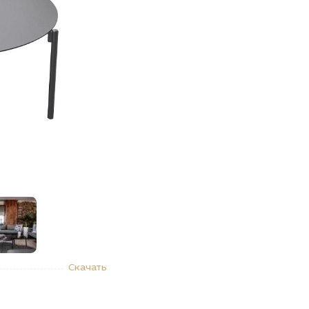
"Купить
Скачать
R-T240
л
нальный
чн."Амбиансе"