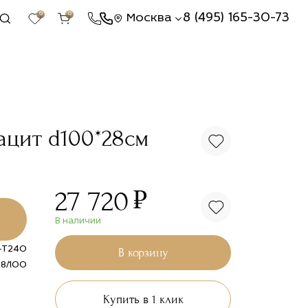
0
0
8 (495) 165-30-73
Москва
ацит d100*28см
₽
27 720
В наличии
-T240
В корзину
28/100
Купить в 1 клик