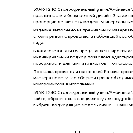
(L)
(L)
(L)
(L)
антрацит
антрацит
антрацит
ант
39AR-T240 Стол журнальный уличн."Амбиансе"
d100*28см
d100*28см
d100*28см
d10
практичность и безупречный дизайн. Эта изя
по цене
по цене
по цене
по 
пропорции делают эту модель универсальны
27 720
27 720
27 720
27 
руб."
руб."
руб."
руб.
Изделие выполнено из премиальных материал
title="Заказать
title="Заказать
title="Заказать
titl
столик рядом с кроватью, а небольшой вес 
39AR-T240
39AR-T240
39AR-T240
39A
вида.
Стол
Стол
Стол
Сто
журнальный
журнальный
журнальный
жур
В каталоге IDEALBEDS представлен широкий а
уличн."Амбиансе"
уличн."Амбиансе"
уличн."Амбиансе"
ули
Индивидуальный подход позволяет адаптиров
(L)
(L)
(L)
(L)
поверхности для книг и гаджетов — он окаж
антрацит
антрацит
антрацит
ант
d100*28см
d100*28см
d100*28см
d10
Доставка производится по всей России; срок
с
с
с
с
мастера помогут со сборкой при необходимо
доставкой
доставкой
доставкой
дос
компромиссов в исполнении.
в Москве">
в Москве">
в Москве">
в М
39AR-T240 Стол журнальный уличн."Амбиансе"L
сайте, обратитесь к специалисту для подробн
выбрать подходящую модель лично — наши м