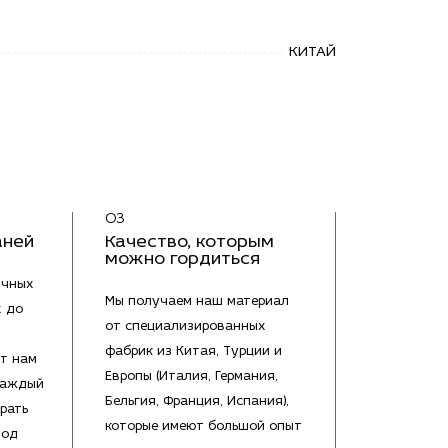
КИТАЙ
03
аней
Качество, которым
можно гордиться
ичных
Мы получаем наш материал
х до
от специализированных
фабрик из Китая, Турции и
т нам
Европы (Италия, Германия,
каждый
Бельгия, Франция, Испания),
рать
которые имеют большой опыт
под