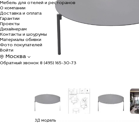
Мебель для отелей и ресторанов
О компании
Доставка и оплата
Гарантии
Проекты
Дизайнерам
Контакты и шоурумы
Материалы обивки
Фото покупателей
Войти
Москва
Обратный звонок
8 (495) 165-30-73
alt="Купить
alt="Купить
alt="Купить
alt=
3Д модель
39AR-T240
39AR-T240
39AR-T240
39A
Стол
Стол
Стол
Сто
журнальный
журнальный
журнальный
жур
уличн."Амбиансе"
уличн."Амбиансе"
уличн."Амбиансе"
ули