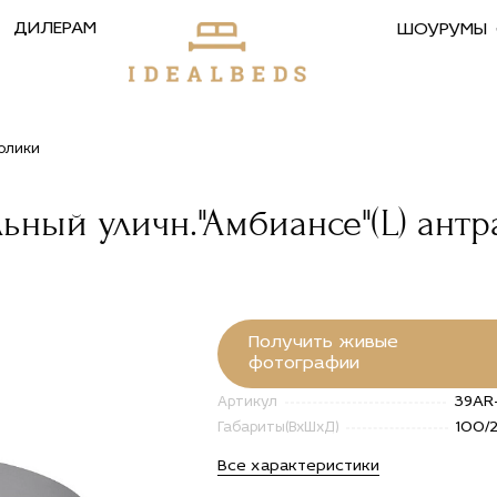
ДИЛЕРАМ
ШОУРУМЫ
олики
ьный уличн."Амбиансе"(L) антр
Получить живые
фотографии
39AR
Артикул
100/
Габариты(ВxШxД)
Все характеристики