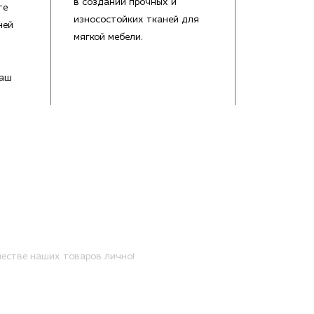
в создании прочных и
те
износостойких тканей для
ней
мягкой мебели.
Ваш
естве наших товаров лично!