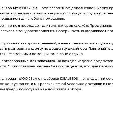
рацит
L антрацит d100*28см — это элегантное дополнение жилого п
0*28см
щная конструкция органично украсит гостиную и подарит по
цене
м решением для любого помещения.
720
"
ов, что подтверждает длительный срок службы. Продуманны
e="Заказать
облегчает смену расположения. Поверхность выдерживает по
R-T240
л
нальный
ссортимент авторских решений, а наши специалисты подскажу
чн."Амбиансе"
ать размеры и отделку под задумку дизайнера. Применяйте 
ется незаменимым помощником в зоне отдыха.
рацит
0*28см
и согласованные для заказчика. На каждое изделие предостав
сти. Мы поставляем мебель без посредников, что даёт возм
тавкой
оскве">
 антрацит d100*28см от фабрики IDEALBEDS — это удачный союз
ой консультации, и мы расскажем об условиях доставки в Мос
енеджеры помогут на каждом этапе выбора.