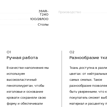
39AR-
Производство
T240
100/28/100
Столы
01
02
Ручная работа
Разнообразие тк
В качестве наполнения мы
Ткань доступна в разл
используем
цветах: от нейтральны
высокоэластичный
самых смелых. Такое
пенополиуретан, чтобы
разнообразие позволяе
изголовье и основание
быть уверенными, что 
кровати сохраняли свою
покупатель сможет выб
форму и обеспечивали
материал и расцветку 