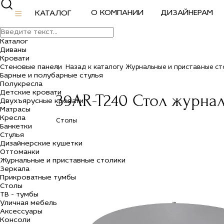
О КОМПАНИИ
ДИЗАЙНЕРАМ
КАТАЛОГ
Каталог
Диваны
Кровати
Стеновые панели
Назад к каталогу Журнальные и приставные ст
Барные и полубарные стулья
Полукресла
Детские кровати
39AR-T240 Стол журнал
Двухъярусные кровати
Матрасы
Кресла
Столы
Банкетки
Стулья
Дизайнерские кушетки
Оттоманки
Журнальные и приставные столики
Зеркала
Прикроватные тумбы
Столы
ТВ - тумбы
Уличная мебель
Аксессуары
Консоли