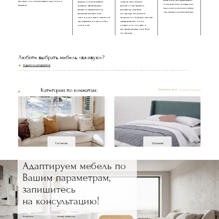
Испания), которые имеют
фанеры, что обеспечивает прочность
форму и обеспечивали
покупатель сможет
большой опыт в создании
каркаса.
комфорт. Далее каркас
выбрать материал и
прочных и износостойких
кровати оформляется
расцветку под свой
тканей для мягкой мебели.
высококачественной
интерьер. Вы можете
тканью, которая является
запросить образцы тканей
одновременно прочной и
перед заказом, чтобы
стильной.
убедиться, что цвет и
материал впишутся в Ваш
интерьер.
Любите выбрать мебель «вживую»?
Адреса шоурумов
В наших уютных шоурумах с большим вниманием подобраны самые популярные модели. Приходите и убедитесь в качестве наших товаров лично!
Категории по комнатам:
Смотреть все
Гостиная
Спальня
Адаптируем мебель по
Вашим параметрам,
запишитесь
на консультацию!
Ваше имя
Номер телефона