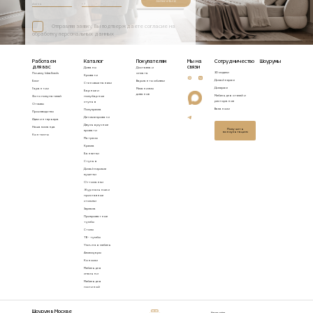
Записаться
Отправляя заявку, Вы подтверждаете согласие на
обработку персональных данных
Работаем
Каталог
Покупателям
Мы на
Сотрудничество
Шоурумы
для вас
связи
Диваны
Доставка и
3D модели
Почему Idealbeds
оплата
Кровати
Дизайнерам
Блог
Варианты обивки
Стеновые панели
Дилерам
Гарантии
Механизмы
Барные и
диванов
Мебель для отелей и
Фото покупателей
полубарные
ресторанов
стулья
Отзывы
Вакансии
Полукресла
Производство
Детские кровати
Идеи интерьера
Двухъярусные
Наша команда
Получить
кровати
консультацию
Контакты
Матрасы
Кресла
Банкетки
Стулья
Дизайнерские
кушетки
Оттоманки
Журнальные и
приставные
столики
Зеркала
Прикроватные
тумбы
Столы
ТВ - тумбы
Уличная мебель
Аксессуары
Консоли
Мебель для
спальни
Мебель для
гостиной
Шоурум в Москве
Карта сайта