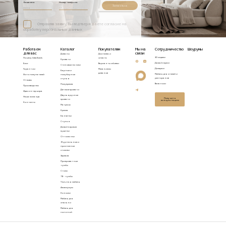
Ваше имя
Номер телефона
Записаться
Отправляя заявку, Вы подтверждаете согласие на
обработку персональных данных
Работаем
Каталог
Покупателям
Мы на
Сотрудничество
Шоурумы
для вас
связи
Диваны
Доставка и
3D модели
Почему Idealbeds
оплата
Кровати
Дизайнерам
Блог
Варианты обивки
Стеновые панели
Дилерам
Гарантии
Механизмы
Барные и
диванов
Мебель для отелей и
Фото покупателей
полубарные
ресторанов
стулья
Отзывы
Вакансии
Полукресла
Производство
Детские кровати
Идеи интерьера
Двухъярусные
Наша команда
Получить
кровати
консультацию
Контакты
Матрасы
Кресла
Банкетки
Стулья
Дизайнерские
кушетки
Оттоманки
Журнальные и
приставные
столики
Зеркала
Прикроватные
тумбы
Столы
ТВ - тумбы
Уличная мебель
Аксессуары
Консоли
Мебель для
спальни
Мебель для
гостиной