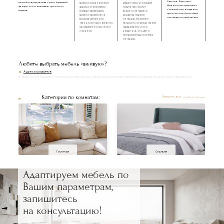
Бельгия, Франция,
из комбинации массива бука и березовой
кровати сохраняли свою
уверенными, что каждый
Испания), которые имеют
фанеры, что обеспечивает прочность
форму и обеспечивали
покупатель сможет
большой опыт в создании
каркаса.
комфорт. Далее каркас
выбрать материал и
прочных и износостойких
кровати оформляется
расцветку под свой
тканей для мягкой мебели.
высококачественной
интерьер. Вы можете
тканью, которая является
запросить образцы тканей
одновременно прочной и
перед заказом, чтобы
стильной.
убедиться, что цвет и
материал впишутся в Ваш
интерьер.
Любите выбрать мебель «вживую»?
Адреса шоурумов
В наших уютных шоурумах с большим вниманием подобраны самые популярные модели. Приходите и убедитесь в качестве наших товаров лично!
Категории по комнатам:
Смотреть все
Гостиная
Спальня
Адаптируем мебель по
Вашим параметрам,
запишитесь
на консультацию!