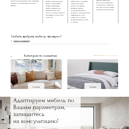
Бельгия, Франция,
из комбинации массива бука и березовой
кровати сохраняли свою
уверенными, что каждый
Испания), которые имеют
фанеры, что обеспечивает прочность
форму и обеспечивали
покупатель сможет
большой опыт в создании
каркаса.
комфорт. Далее каркас
выбрать материал и
прочных и износостойких
кровати оформляется
расцветку под свой
тканей для мягкой мебели.
высококачественной
интерьер. Вы можете
тканью, которая является
запросить образцы тканей
одновременно прочной и
перед заказом, чтобы
стильной.
убедиться, что цвет и
материал впишутся в Ваш
интерьер.
Любите выбрать мебель «вживую»?
Адреса шоурумов
В наших уютных шоурумах с большим вниманием подобраны самые популярные модели. Приходите и убедитесь в качестве наших товаров лично!
Категории по комнатам:
Смотреть все
Гостиная
Спальня
Адаптируем мебель по
Вашим параметрам,
запишитесь
на консультацию!