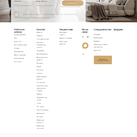
Ваше имя
Номер телефона
Записаться
Отправляя заявку, Вы подтверждаете согласие на
обработку персональных данных
Работаем
Каталог
Покупателям
Мы на
Сотрудничество
Шоурумы
для вас
связи
Диваны
Доставка и
3D модели
Почему Idealbeds
оплата
Кровати
Дизайнерам
Блог
Варианты обивки
Стеновые панели
Дилерам
Гарантии
Механизмы
Барные и
диванов
Мебель для отелей и
Фото покупателей
полубарные
ресторанов
стулья
Отзывы
Вакансии
Полукресла
Производство
Детские кровати
Идеи интерьера
Двухъярусные
Наша команда
Получить
кровати
консультацию
Контакты
Матрасы
Кресла
Банкетки
Стулья
Дизайнерские
кушетки
Оттоманки
Журнальные и
приставные
столики
Зеркала
Прикроватные
тумбы
Столы
ТВ - тумбы
Уличная мебель
Аксессуары
Консоли
Мебель для
спальни
Мебель для
гостиной