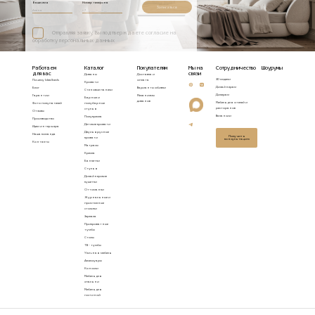
Ваше имя
Номер телефона
Записаться
Отправляя заявку, Вы подтверждаете согласие на
обработку персональных данных
Работаем
Каталог
Покупателям
Мы на
Сотрудничество
Шоурумы
для вас
связи
Диваны
Доставка и
3D модели
Почему Idealbeds
оплата
Кровати
Дизайнерам
Блог
Варианты обивки
Стеновые панели
Дилерам
Гарантии
Механизмы
Барные и
диванов
Мебель для отелей и
Фото покупателей
полубарные
ресторанов
стулья
Отзывы
Вакансии
Полукресла
Производство
Детские кровати
Идеи интерьера
Двухъярусные
Наша команда
Получить
кровати
консультацию
Контакты
Матрасы
Кресла
Банкетки
Стулья
Дизайнерские
кушетки
Оттоманки
Журнальные и
приставные
столики
Зеркала
Прикроватные
тумбы
Столы
ТВ - тумбы
Уличная мебель
Аксессуары
Консоли
Мебель для
спальни
Мебель для
гостиной