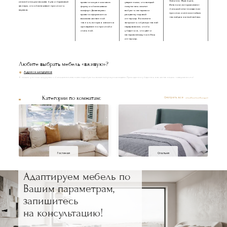
Бельгия, Франция,
из комбинации массива бука и березовой
кровати сохраняли свою
уверенными, что каждый
Испания), которые имеют
фанеры, что обеспечивает прочность
форму и обеспечивали
покупатель сможет
большой опыт в создании
каркаса.
комфорт. Далее каркас
выбрать материал и
прочных и износостойких
кровати оформляется
расцветку под свой
тканей для мягкой мебели.
высококачественной
интерьер. Вы можете
тканью, которая является
запросить образцы тканей
одновременно прочной и
перед заказом, чтобы
стильной.
убедиться, что цвет и
материал впишутся в Ваш
интерьер.
Любите выбрать мебель «вживую»?
Адреса шоурумов
В наших уютных шоурумах с большим вниманием подобраны самые популярные модели. Приходите и убедитесь в качестве наших товаров лично!
Категории по комнатам:
Смотреть все
Гостиная
Спальня
Адаптируем мебель по
Вашим параметрам,
запишитесь
на консультацию!