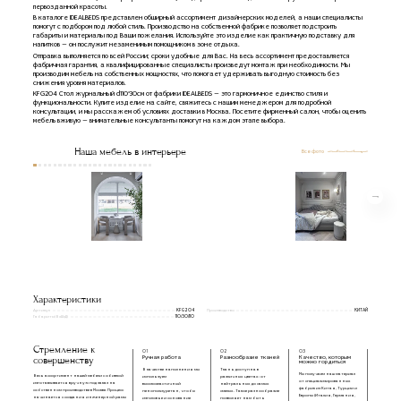
первозданной красоты.
В каталоге IDEALBEDS представлен обширный ассортимент дизайнерских моделей, а наши специалисты
помогут с подбором под любой стиль. Производство на собственной фабрике позволяет подстроить
габариты и материалы под Ваши пожелания. Используйте это изделие как практичную подставку для
напитков — он послужит незаменимым помощником в зоне отдыха.
Отправка выполняется по всей России; сроки удобные для Вас. На весь ассортимент предоставляется
фабричная гарантия, а квалифицированные специалисты произведут монтаж при необходимости. Мы
производим мебель на собственных мощностях, что помогает удерживать выгодную стоимость без
снижения уровня материалов.
KFG204 Стол журнальный d110*30см от фабрики IDEALBEDS — это гармоничное единство стиля и
функциональности. Купите изделие на сайте, свяжитесь с нашим менеджером для подробной
консультации, и мы расскажем об условиях доставки в Москва. Посетите фирменный салон, чтобы оценить
мебель вживую — внимательные консультанты помогут на каждом этапе выбора.
Наша мебель в интерьере
Все фото
Характеристики
Артикул
Производство
KFG204
КИТАЙ
Габариты(ВxШxД)
110/30/110
Стремление к
01
02
03
совершенству
Ручная работа
Разнообразие тканей
Качество, которым
можно гордиться
В качестве наполнения мы
Ткань доступна в
Мы получаем наш материал
Весь ассортимент нашей мебели с обивкой
используем
различных цветах: от
от специализированных
изготавливается вручную под заказ на
высокоэластичный
нейтральных до самых
фабрик из Китая, Турции и
собственном производстве в Москве. Процесс
пенополиуретан, чтобы
смелых. Такое разнообразие
Европы (Италия, Германия,
начинается с создания инженерной рамы
изголовье и основание
позволяет нам быть