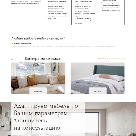
Бельгия, Франция,
из комбинации массива бука и березовой
кровати сохраняли свою
уверенными, что каждый
Испания), которые имеют
фанеры, что обеспечивает прочность
форму и обеспечивали
покупатель сможет
большой опыт в создании
каркаса.
комфорт. Далее каркас
выбрать материал и
прочных и износостойких
кровати оформляется
расцветку под свой
тканей для мягкой мебели.
высококачественной
интерьер. Вы можете
тканью, которая является
запросить образцы тканей
одновременно прочной и
перед заказом, чтобы
стильной.
убедиться, что цвет и
материал впишутся в Ваш
интерьер.
Любите выбрать мебель «вживую»?
Адреса шоурумов
В наших уютных шоурумах с большим вниманием подобраны самые популярные модели. Приходите и убедитесь в качестве наших товаров лично!
Категории по комнатам:
Смотреть все
Гостиная
Спальня
Адаптируем мебель по
Вашим параметрам,
запишитесь
на консультацию!