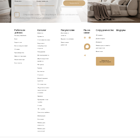
Ваше имя
Номер телефона
Записаться
Отправляя заявку, Вы подтверждаете согласие на
обработку персональных данных
Работаем
Каталог
Покупателям
Мы на
Сотрудничество
Шоурумы
для вас
связи
Диваны
Доставка и
3D модели
Почему Idealbeds
оплата
Кровати
Дизайнерам
Блог
Варианты обивки
Стеновые панели
Дилерам
Гарантии
Механизмы
Барные и
диванов
Мебель для отелей и
Фото покупателей
полубарные
ресторанов
стулья
Отзывы
Вакансии
Полукресла
Производство
Детские кровати
Идеи интерьера
Двухъярусные
Наша команда
Получить
кровати
консультацию
Контакты
Матрасы
Кресла
Банкетки
Стулья
Дизайнерские
кушетки
Оттоманки
Журнальные и
приставные
столики
Зеркала
Прикроватные
тумбы
Столы
ТВ - тумбы
Уличная мебель
Аксессуары
Консоли
Мебель для
спальни
Мебель для
гостиной