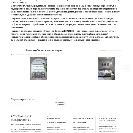
внешнего вида.
В каталоге IDEALBEDS представлен большой выбор авторских решений, а наши менеджеры помогут с
подбором под Ваш интерьер. Изготовление под заказ позволяет подстроить размеры и материалы под
Ваши пожелания. Применяйте это изделие для размещения декора и предметов первой необходимости
— он послужит удобным дополнением в гостиной.
Отправка осуществляется по всей России; сроки согласованные для заказчика. На всю продукцию
предоставляется официальная гарантия, а опытные мастера помогут со сборкой при необходимости. Мы
работаем напрямую с фабрикой, что даёт возможность предлагать честные цены без компромиссов в
исполнении.
Комплект приставных столиков "Эллиот" от фабрики IDEALBEDS — это гармоничное единство эстетики и
практичности. Купите изделие на сайте, обратитесь к специалисту для подбора оптимальной
комплектации, и мы сообщим обо всех нюансах оформления заказа. Загляните в выставочный зал, чтобы
оценить мебель вживую — наши менеджеры сориентируют на каждом этапе выбора.
Наша мебель в интерьере
Все фото
Характеристики
Артикул
LHFST5479RJ
Габариты(ВxШxГ)
52,5/55/60
Стремление к
01
02
03
совершенству
Ручная работа
Разнообразие тканей
Качество, которым
можно гордиться
В качестве наполнения мы
Ткань доступна в
Мы получаем наш материал
Весь ассортимент нашей мебели с обивкой
используем
различных цветах: от
от специализированных
изготавливается вручную под заказ на
высокоэластичный
нейтральных до самых
фабрик из Китая, Турции и
собственном производстве в Москве. Процесс
пенополиуретан, чтобы
смелых. Такое разнообразие
Европы (Италия, Германия,
начинается с создания инженерной рамы
изголовье и основание
позволяет нам быть