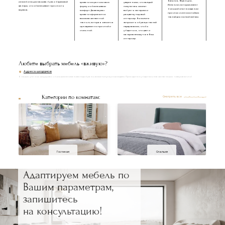
Бельгия, Франция,
из комбинации массива бука и березовой
кровати сохраняли свою
уверенными, что каждый
Испания), которые имеют
фанеры, что обеспечивает прочность
форму и обеспечивали
покупатель сможет
большой опыт в создании
каркаса.
комфорт. Далее каркас
выбрать материал и
прочных и износостойких
кровати оформляется
расцветку под свой
тканей для мягкой мебели.
высококачественной
интерьер. Вы можете
тканью, которая является
запросить образцы тканей
одновременно прочной и
перед заказом, чтобы
стильной.
убедиться, что цвет и
материал впишутся в Ваш
интерьер.
Любите выбрать мебель «вживую»?
Адреса шоурумов
В наших уютных шоурумах с большим вниманием подобраны самые популярные модели. Приходите и убедитесь в качестве наших товаров лично!
Категории по комнатам:
Смотреть все
Гостиная
Спальня
Адаптируем мебель по
Вашим параметрам,
запишитесь
на консультацию!