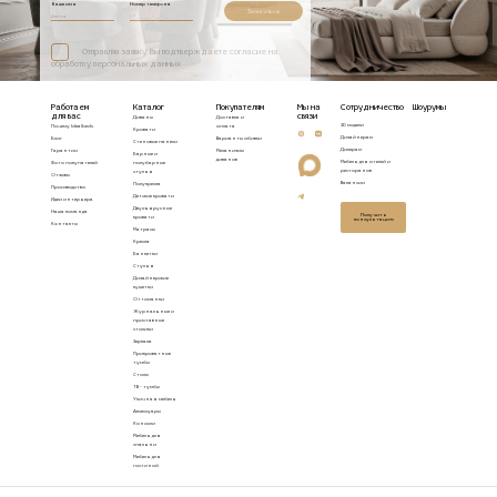
Ваше имя
Номер телефона
Записаться
Отправляя заявку, Вы подтверждаете согласие на
обработку персональных данных
Работаем
Каталог
Покупателям
Мы на
Сотрудничество
Шоурумы
для вас
связи
Диваны
Доставка и
3D модели
Почему Idealbeds
оплата
Кровати
Дизайнерам
Блог
Варианты обивки
Стеновые панели
Дилерам
Гарантии
Механизмы
Барные и
диванов
Мебель для отелей и
Фото покупателей
полубарные
ресторанов
стулья
Отзывы
Вакансии
Полукресла
Производство
Детские кровати
Идеи интерьера
Двухъярусные
Наша команда
Получить
кровати
консультацию
Контакты
Матрасы
Кресла
Банкетки
Стулья
Дизайнерские
кушетки
Оттоманки
Журнальные и
приставные
столики
Зеркала
Прикроватные
тумбы
Столы
ТВ - тумбы
Уличная мебель
Аксессуары
Консоли
Мебель для
спальни
Мебель для
гостиной