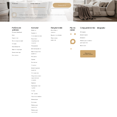
Ваше имя
Номер телефона
Записаться
Отправляя заявку, Вы подтверждаете согласие на
обработку персональных данных
Работаем
Каталог
Покупателям
Мы на
Сотрудничество
Шоурумы
для вас
связи
Диваны
Доставка и
3D модели
Почему Idealbeds
оплата
Кровати
Дизайнерам
Блог
Варианты обивки
Стеновые панели
Дилерам
Гарантии
Механизмы
Барные и
диванов
Мебель для отелей и
Фото покупателей
полубарные
ресторанов
стулья
Отзывы
Вакансии
Полукресла
Производство
Детские кровати
Идеи интерьера
Двухъярусные
Наша команда
Получить
кровати
консультацию
Контакты
Матрасы
Кресла
Банкетки
Стулья
Дизайнерские
кушетки
Оттоманки
Журнальные и
приставные
столики
Зеркала
Прикроватные
тумбы
Столы
ТВ - тумбы
Уличная мебель
Аксессуары
Консоли
Мебель для
спальни
Мебель для
гостиной