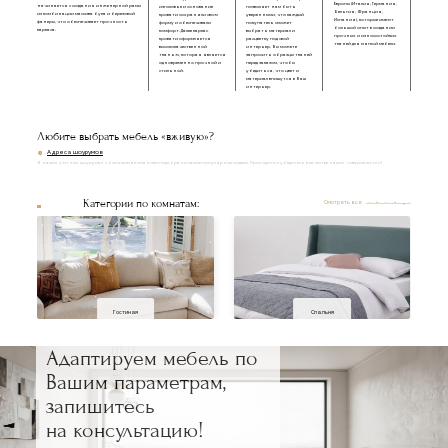
Европы (Италия, Германия,
начинается с создания инженерной рамы
изголовье и основание
позволяет нам быть
Бельгия, Франция,
из комбинации массива бука и березовой
кровати сохраняли свою
уверенными, что каждый
Испания), которые имеют
фанеры, что обеспечивает прочность
форму и обеспечивали
покупатель сможет
большой опыт в создании
каркаса.
комфорт. Далее каркас
выбрать материал и
прочных и износостойких
кровати оформляется
расцветку под свой
тканей для мягкой мебели.
высококачественной
интерьер. Вы можете
тканью, которая является
запросить образцы тканей
одновременно прочной и
перед заказом, чтобы
стильной.
убедиться, что цвет и
материал впишутся в Ваш
интерьер.
Любите выбрать мебель «вживую»?
Адреса шоурумов
В наших уютных шоурумах с большим вниманием подобраны самые популярные модели. Приходите и убедитесь в качестве наших товаров лично!
Категории по комнатам:
Смотреть все
Гостиная
Спальня
Адаптируем мебель по
Вашим параметрам,
запишитесь
на консультацию!