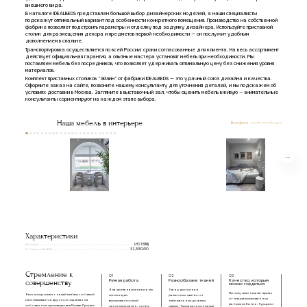
внешнего вида.
В каталоге IDEALBEDS представлен большой выбор дизайнерских моделей, а наши специалисты
подскажут оптимальный вариант под особенности конкретного помещения. Производство на собственной
фабрике позволяет подстроить параметры и отделку под задумку дизайнера. Используйте приставной
столик для размещения декора и предметов первой необходимости — он послужит удобным
дополнением в спальне.
Транспортировка осуществляется по всей России; сроки согласованные для клиента. На весь ассортимент
действует официальная гарантия, а опытные мастера установят мебель при необходимости. Мы
поставляем мебель без посредников, что позволяет удерживать оптимальную цену без снижения уровня
материалов.
Комплект приставных столиков "Эйлин" от фабрики IDEALBEDS — это удачный союз дизайна и качества.
Оформите заказ на сайте, позвоните нашему консультанту для уточнения деталей, и мы подскажем об
условиях доставки в Москва. Загляните в выставочный зал, чтобы оценить мебель вживую — внимательные
консультанты сориентируют на каждом этапе выбора.
Наша мебель в интерьере
Все фото
Характеристики
Артикул
LHST611RJ
Габариты(ВxШxГ)
52,5/50/50
Стремление к
01
02
03
совершенству
Ручная работа
Разнообразие тканей
Качество, которым
можно гордиться
В качестве наполнения мы
Ткань доступна в
Мы получаем наш материал
Весь ассортимент нашей мебели с обивкой
используем
различных цветах: от
от специализированных
изготавливается вручную под заказ на
высокоэластичный
нейтральных до самых
фабрик из Китая, Турции и
собственном производстве в Москве. Процесс
пенополиуретан, чтобы
смелых. Такое разнообразие