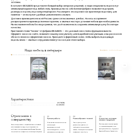
эстетики.
В каталоге IDEALBEDS представлен большой выбор авторских решений, а наши специалисты подскажут
оптимальный вариант под любой стиль. Производство на собственной фабрике позволяет подстроить
размеры и отделку под конкретный проект. Рассмотрите это изделие как практичную подставку для
напитков — он послужит удобным дополнением в спальне.
Доставка производится по всей России; сроки согласованные для Вас. На весь ассортимент
распространяется производственная гарантия, а опытные мастера установят мебель при необходимости.
Мы поставляем мебель без посредников, что даёт возможность сохранять оптимальную цену без потери
качества.
Приставной столик"Такома" от фабрики IDEALBEDS — это удачный союз стиля и функциональности.
Оформите заказ на сайте, позвоните нашему консультанту для подробной консультации, и мы расскажем
обо всех нюансах оформления заказа. Приходите в фирменный салон, чтобы выбрать подходящую
модель лично — опытные сотрудники помогут на каждом этапе выбора.
Наша мебель в интерьере
Все фото
Характеристики
Артикул
LHST610RJ
Габариты(ВxШxГ)
62.5/50/50
Стремление к
01
02
03
совершенству
Ручная работа
Разнообразие тканей
Качество, которым
можно гордиться
В качестве наполнения мы
Ткань доступна в
Мы получаем наш материал
Весь ассортимент нашей мебели с обивкой
используем
различных цветах: от
от специализированных
изготавливается вручную под заказ на
высокоэластичный
нейтральных до самых
фабрик из Китая, Турции и
собственном производстве в Москве. Процесс
пенополиуретан, чтобы
смелых. Такое разнообразие
Европы (Италия, Германия,
начинается с создания инженерной рамы
изголовье и основание
позволяет нам быть