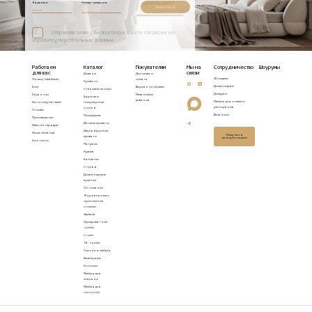
Ваше имя
Номер телефона
Записаться
Отправляя заявку, Вы подтверждаете согласие на
обработку персональных данных
Работаем
Каталог
Покупателям
Мы на
Сотрудничество
Шоурумы
для вас
связи
Диваны
Доставка и
3D модели
Почему Idealbeds
оплата
Кровати
Дизайнерам
Блог
Варианты обивки
Стеновые панели
Дилерам
Гарантии
Механизмы
Барные и
диванов
Мебель для отелей и
Фото покупателей
полубарные
ресторанов
стулья
Отзывы
Вакансии
Полукресла
Производство
Детские кровати
Идеи интерьера
Двухъярусные
Наша команда
Получить
кровати
консультацию
Контакты
Матрасы
Кресла
Банкетки
Стулья
Дизайнерские
кушетки
Оттоманки
Журнальные и
приставные
столики
Зеркала
Прикроватные
тумбы
Столы
ТВ - тумбы
Уличная мебель
Аксессуары
Консоли
Мебель для
спальни
Мебель для
гостиной