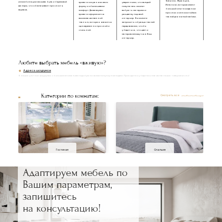
Бельгия, Франция,
из комбинации массива бука и березовой
кровати сохраняли свою
уверенными, что каждый
Испания), которые имеют
фанеры, что обеспечивает прочность
форму и обеспечивали
покупатель сможет
большой опыт в создании
каркаса.
комфорт. Далее каркас
выбрать материал и
прочных и износостойких
кровати оформляется
расцветку под свой
тканей для мягкой мебели.
высококачественной
интерьер. Вы можете
тканью, которая является
запросить образцы тканей
одновременно прочной и
перед заказом, чтобы
стильной.
убедиться, что цвет и
материал впишутся в Ваш
интерьер.
Любите выбрать мебель «вживую»?
Адреса шоурумов
В наших уютных шоурумах с большим вниманием подобраны самые популярные модели. Приходите и убедитесь в качестве наших товаров лично!
Категории по комнатам:
Смотреть все
Гостиная
Спальня
Адаптируем мебель по
Вашим параметрам,
запишитесь
на консультацию!